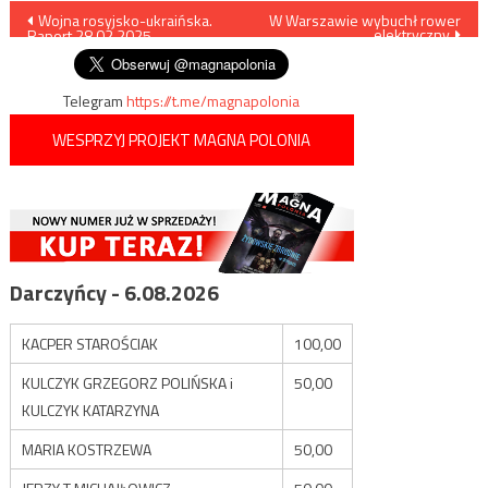
Nawigacja
Wojna rosyjsko-ukraińska.
W Warszawie wybuchł rower
elektryczny
Raport 28.02.2025
wpisu
Telegram
https://t.me/magnapolonia
WESPRZYJ PROJEKT MAGNA POLONIA
Darczyńcy - 6.08.2026
KACPER STAROŚCIAK
100,00
KULCZYK GRZEGORZ POLIŃSKA i
50,00
KULCZYK KATARZYNA
MARIA KOSTRZEWA
50,00