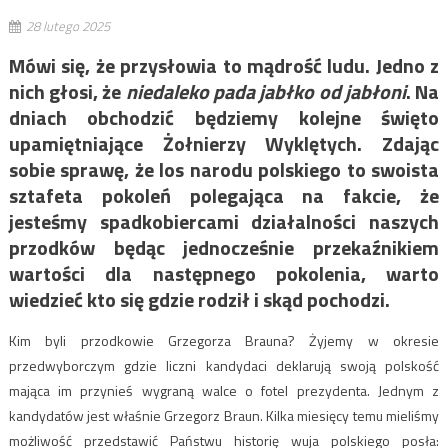
28 lutego 2025
Mówi się, że przysłowia to mądrość ludu. Jedno z
nich głosi, że
niedaleko pada jabłko od jabłoni
. Na
dniach obchodzić będziemy kolejne święto
upamiętniające Żołnierzy Wyklętych. Zdając
sobie sprawę, że los narodu polskiego to swoista
sztafeta pokoleń polegająca na fakcie, że
jesteśmy spadkobiercami działalności naszych
przodków będąc jednocześnie przekaźnikiem
wartości dla następnego pokolenia, warto
wiedzieć kto się gdzie rodził i skąd pochodzi.
Kim byli przodkowie Grzegorza Brauna? Żyjemy w okresie
przedwyborczym gdzie liczni kandydaci deklarują swoją polskość
mająca im przynieś wygraną walce o fotel prezydenta. Jednym z
kandydatów jest właśnie Grzegorz Braun. Kilka miesięcy temu mieliśmy
możliwość przedstawić Państwu historię wuja polskiego posła: