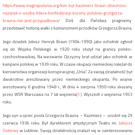
https://www.magnapolonia.org/kim-byl-kazimierz-braun-zbieznosc-
nazwisk-z-osoba-lidera-konfederacji-korony-polskiej-grzegorza-
brauna-nie-jest-przypadkowa/
Dziś dla Państwa pragniemy
przedstawić historię walki z komunizmem przodków Grzegorza Brauna.
Jego dziadek Juliusz Henryk Braun (1904-1990) jako ochotnik zgłosił
się do Wojska Polskiego w 1920 roku służył na granicy polsko-
czechosłowackiej. Na wezwanie Ojczyzny brał udział jako ochotnik w
kampanii polskiej w 1939 roku. W czasie okupacji niemieckiej należał do
kierownictwa organizacji konspiracyjnej „Unia”. Za swoją działalność był
dwukrotnie aresztowany przez niemieckiego okupanta. Po wojnie
aresztowany 6 grudnia 1948 r., W dniu 4 sierpnia 1950 roku skazany
przez WSR Warszawa na 7 lat więzienia
[1]
. Wyszedł z więzienia 1953
roku.
Jego syn a ojciec posła Grzegorza Brauna – Kazimierz – urodził się 29
czerwca 1936 roku. Był dyrektorem artystycznym Teatru im.
Juliusza
Osterwy
w Lublinie. Swoją działalnością znalazł się w zainteresowaniu