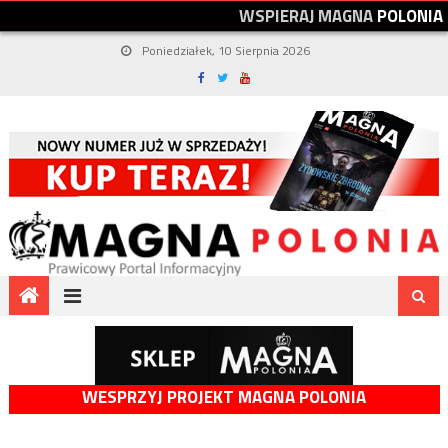
W
S
P
I
E
R
A
J
M
A
G
N
A
P
O
L
O
N
I
A
Poniedziałek, 10 Sierpnia 2026
WESPRZYJ PROJEKT MAGNA POLONIA