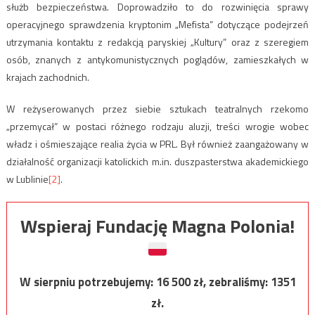
służb bezpieczeństwa. Doprowadziło to do rozwinięcia sprawy
operacyjnego sprawdzenia kryptonim „Mefista” dotyczące podejrzeń
utrzymania kontaktu z redakcją paryskiej „Kultury” oraz z szeregiem
osób, znanych z antykomunistycznych poglądów, zamieszkałych w
krajach zachodnich.
W reżyserowanych przez siebie sztukach teatralnych rzekomo
„przemycał” w postaci różnego rodzaju aluzji, treści wrogie wobec
władz i ośmieszające realia życia w PRL. Był również zaangażowany w
działalność organizacji katolickich m.in. duszpasterstwa akademickiego
w Lublinie
[2]
.
Wspieraj Fundację Magna Polonia!
W sierpniu potrzebujemy:
16 500
zł, zebraliśmy:
1351
zł.