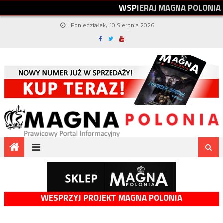
W
S
P
I
E
R
A
J
M
A
G
N
A
P
O
L
O
N
I
A
Poniedziałek, 10 Sierpnia 2026
WESPRZYJ PROJEKT MAGNA POLONIA