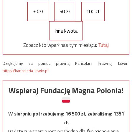
30 zł
50 zł
100 zł
Inna kwota
Zobacz kto wparł nas tym miesiącu:
Tutaj
Dziękujemy za pomoc prawną Kancelarii Prawnej Litwin:
https://kancelaria-litwin.pl
Wspieraj Fundację Magna Polonia!
W sierpniu potrzebujemy:
16 500
zł, zebraliśmy:
1351
zł.
Państwa wsparcie jest niezbędne dla funkcjonowania