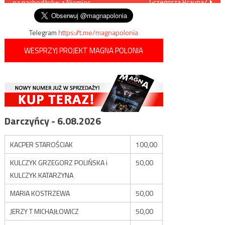
Grzegorza Brauna?
na nachodźców z Niemiec
wpisu
Telegram
https://t.me/magnapolonia
WESPRZYJ PROJEKT MAGNA POLONIA
Darczyńcy - 6.08.2026
KACPER STAROŚCIAK
100,00
KULCZYK GRZEGORZ POLIŃSKA i
50,00
KULCZYK KATARZYNA
MARIA KOSTRZEWA
50,00
JERZY T MICHAJŁOWICZ
50,00