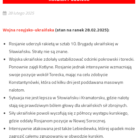
28 lutego 2025
Wojna rosyjsko-ukraińska
(stan na ranek 28.02.2025):
Rosjanie uderzyli rakietą w sztab 10. Brygady ukraińskiej w
Sławiańsku. Straty nie są znane.
Wojska ukraińskie zdołały ustabilizować odcinki pokrowski i torecki.
Ponownie zajęli Kotlyne. Rosjanie jednak intensywnie wzmacniają
swoje pozycje wokół Torecka, mając na celu zdobycie
Konstantynówki, która od kilku dni jest poddawana masowym
nalotom.
Sytuacja nie jest lepsza w Słowiańsku i Kramatorsku, gdzie naloty
stają się prawdziwym bólem głowy dla ukraińskich sił zbrojnych.
Siły ukraińskie powoli wycofują się z północy występu kurskiego,
gdzie oddały Rosjanom pozycje w Nowej Sorocznej.
Intensywnie atakowana jest także Lebiediewka, której upadek może
zagrozić całemu zgrupowaniu w obwodzie kurskim.