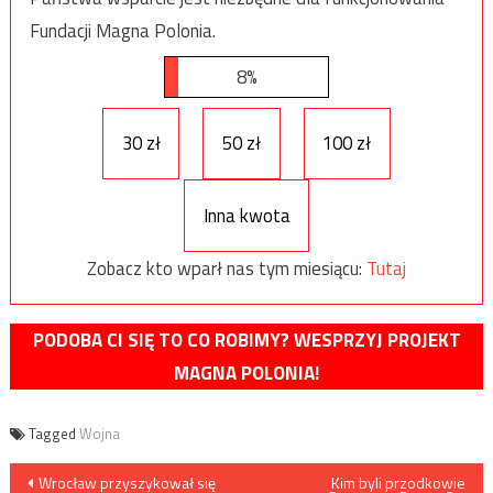
Fundacji Magna Polonia.
8%
30 zł
50 zł
100 zł
Inna kwota
Zobacz kto wparł nas tym miesiącu:
Tutaj
PODOBA CI SIĘ TO CO ROBIMY? WESPRZYJ PROJEKT
MAGNA POLONIA!
Tagged
Wojna
Nawigacja
Wrocław przyszykował się
Kim byli przodkowie