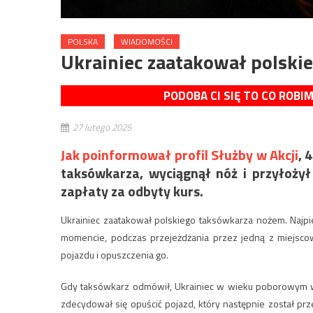
POLSKA
WIADOMOŚCI
Ukrainiec zaatakował polski
PODOBA CI SIĘ TO CO ROBI
27 lutego 2025
Jak poinformował profil Służby w Akcji
, 
taksówkarza, wyciągnął nóż i przyłoży
zapłaty za odbyty kurs.
Ukrainiec zaatakował polskiego taksówkarza nożem. Najpi
momencie, podczas przejeżdżania przez jedną z miejscow
pojazdu i opuszczenia go.
Gdy taksówkarz odmówił, Ukrainiec w wieku poborowym wyc
zdecydował się opuścić pojazd, który następnie został pr