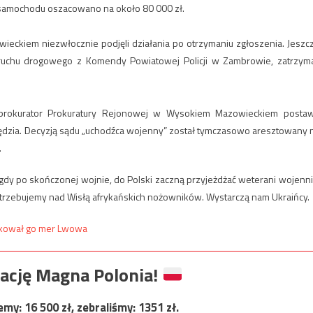
 samochodu oszacowano na około 80 000 zł.
ieckiem niezwłocznie podjęli działania po otrzymaniu zgłoszenia. Jeszc
 ruchu drogowego z Komendy Powiatowej Policji w Zambrowie, zatrzyma
rokurator Prokuratury Rejonowej w Wysokiem Mazowieckiem postaw
zędzia. Decyzją sądu „uchodźca wojenny” został tymczasowo aresztowany 
.
dy po skończonej wojnie, do Polski zaczną przyjeżdżać weterani wojenni
otrzebujemy nad Wisłą afrykańskich nożowników. Wystarczą nam Ukraińcy.
akował go mer Lwowa
ację Magna Polonia!
jemy:
16 500
zł, zebraliśmy:
1351
zł.