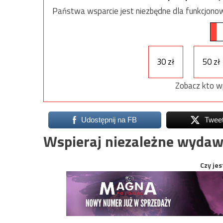
Państwa wsparcie jest niezbędne dla funkcjonow
30 zł
50 zł
Zobacz kto w
Udostępnij na FB
Twee
Wspieraj niezależne wydaw
Czy jes