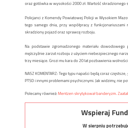
oraz gotówka w wysokości 2000 zł. Wartość skradzionego
Policjanci z Komendy Powiatowej Policji w Wysokiem Mazow
tego samego dnia, przy współpracy z funkcjonariuszami
skradziony pojazd oraz sprawcę rozboju.
Na podstawie zgromadzonego materiału dowodowego p
mężczyźnie zarzut rozboju z użyciem niebezpiecznego nar
trzy miesiące. Grozi mu kara do 20 lat pozbawienia wolności
NASZ KOMENTARZ: Tego typu napaści będą coraz częstsze, g
PTSD i innymi problemami psychicznymi. Jak widzimy, nie p
Polecamy również:
Mentzen skrytykował banderyzm. Zaat
Wspieraj Fund
W sierpniu potrzebu