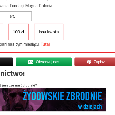
ania Fundacji Magna Polonia.
8%
100 zł
Inna kwota
parł nas tym miesiącu:
Tutaj
t
Obserwuj nas
Zapisz
nictwo:
t jeszcze naród polski?