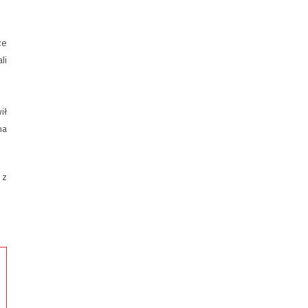
ze
li
ił
na
 z