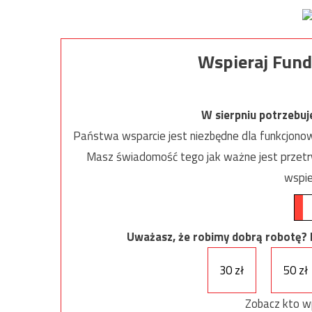
Wspieraj Fund
W sierpniu potrzebu
Państwa wsparcie jest niezbędne dla funkcjonow
Masz świadomość tego jak ważne jest przetrw
wspie
Uważasz, że robimy dobrą robotę? Ni
30 zł
50 zł
Zobacz kto w