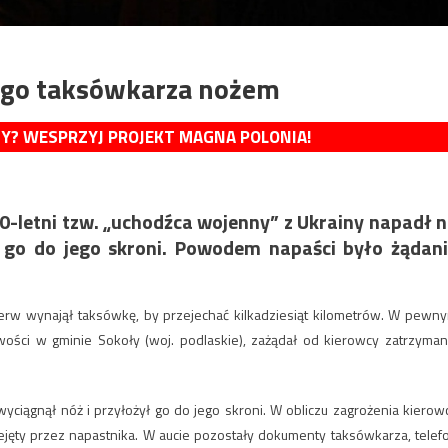
ego taksówkarza nożem
MY? WESPRZYJ PROJEKT MAGNA POLONIA!
40-letni tzw. „uchodźca wojenny” z Ukrainy napadł 
ł go do jego skroni. Powodem napaści było żądan
erw wynajął taksówkę, by przejechać kilkadziesiąt kilometrów. W pewn
ości w gminie Sokoły (woj. podlaskie), zażądał od kierowcy zatrzyman
iągnął nóż i przyłożył go do jego skroni. W obliczu zagrożenia kierow
zejęty przez napastnika. W aucie pozostały dokumenty taksówkarza, telef