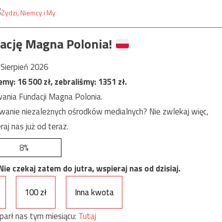
ację Magna Polonia!
Sierpień 2026
jemy:
16 500
zł, zebraliśmy:
1351
zł.
ania Fundacji Magna Polonia.
anie niezależnych ośrodków medialnych? Nie zwlekaj więc,
raj nas już od teraz.
8%
e czekaj zatem do jutra, wspieraj nas od dzisiaj.
100 zł
Inna kwota
parł nas tym miesiącu:
Tutaj