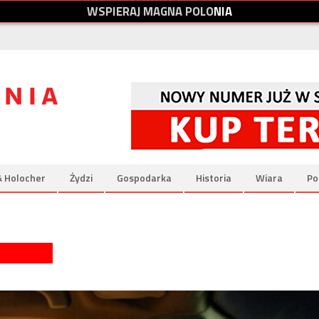
W
S
P
I
E
R
A
J
M
A
G
N
A
P
O
L
O
N
I
A
& Holocher
Żydzi
Gospodarka
Historia
Wiara
Po