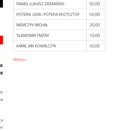
PAWEŁ ŁUKASZ ZIEMIAŃSKI
50,00
POTERA LIDIA i POTERA KRZYSZTOF
50,00
NIEMCZYK MICHAŁ
20,00
SŁAWOMIR PIĄTEK
10,00
KAMIL JAN KOWALCZYK
50,00
Więcej...
na
ie
ym
ia
ca
on