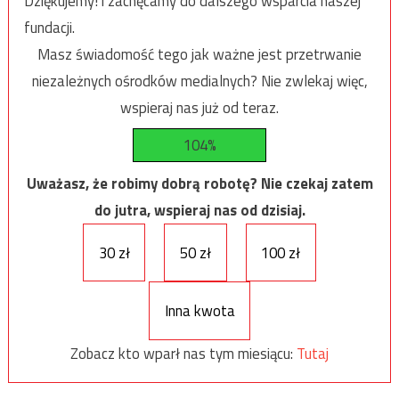
Dziękujemy! i zachęcamy do dalszego wsparcia naszej
fundacji.
Masz świadomość tego jak ważne jest przetrwanie
niezależnych ośrodków medialnych? Nie zwlekaj więc,
wspieraj nas już od teraz.
104%
Uważasz, że robimy dobrą robotę? Nie czekaj zatem
do jutra, wspieraj nas od dzisiaj.
30 zł
50 zł
100 zł
Inna kwota
Zobacz kto wparł nas tym miesiącu:
Tutaj