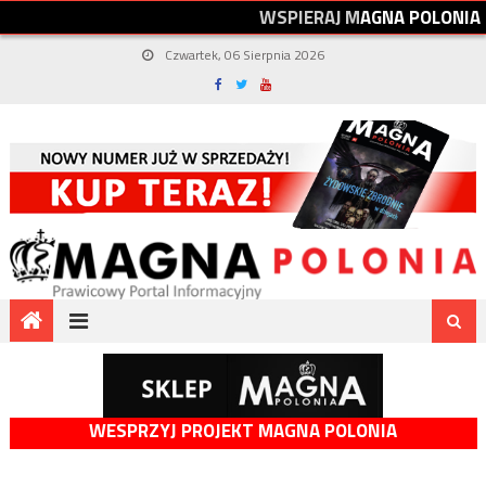
W
S
P
I
E
R
A
J
M
A
G
N
A
P
O
L
O
N
I
A
Czwartek, 06 Sierpnia 2026
WESPRZYJ PROJEKT MAGNA POLONIA