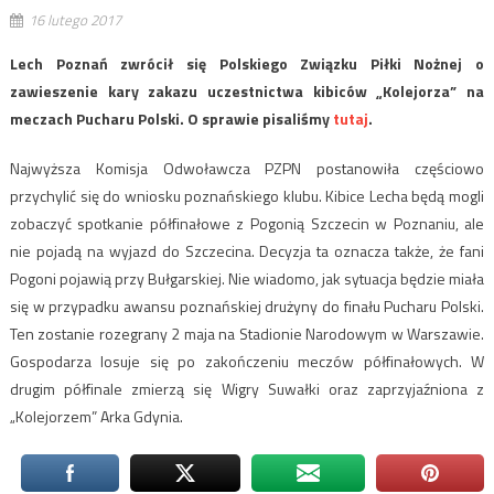
16 lutego 2017
Lech Poznań zwrócił się Polskiego Związku Piłki Nożnej o
zawieszenie kary zakazu uczestnictwa kibiców „Kolejorza” na
meczach Pucharu Polski. O sprawie pisaliśmy
tutaj
.
Najwyższa Komisja Odwoławcza PZPN postanowiła częściowo
przychylić się do wniosku poznańskiego klubu. Kibice Lecha będą mogli
zobaczyć spotkanie półfinałowe z Pogonią Szczecin w Poznaniu, ale
nie pojadą na wyjazd do Szczecina. Decyzja ta oznacza także, że fani
Pogoni pojawią przy Bułgarskiej. Nie wiadomo, jak sytuacja będzie miała
się w przypadku awansu poznańskiej drużyny do finału Pucharu Polski.
Ten zostanie rozegrany 2 maja na Stadionie Narodowym w Warszawie.
Gospodarza losuje się po zakończeniu meczów półfinałowych. W
drugim półfinale zmierzą się Wigry Suwałki oraz zaprzyjaźniona z
„Kolejorzem” Arka Gdynia.