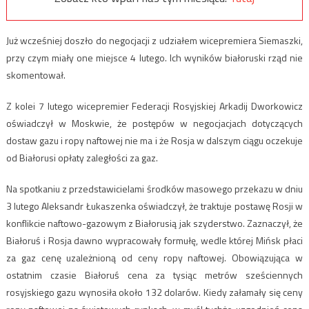
Już wcześniej doszło do negocjacji z udziałem wicepremiera Siemaszki,
przy czym miały one miejsce 4 lutego. Ich wyników białoruski rząd nie
skomentował.
Z kolei 7 lutego wicepremier Federacji Rosyjskiej Arkadij Dworkowicz
oświadczył w Moskwie, że postępów w negocjacjach dotyczących
dostaw gazu i ropy naftowej nie ma i że Rosja w dalszym ciągu oczekuje
od Białorusi opłaty zaległości za gaz.
Na spotkaniu z przedstawicielami środków masowego przekazu w dniu
3 lutego Aleksandr Łukaszenka oświadczył, że traktuje postawę Rosji w
konflikcie naftowo-gazowym z Białorusią jak szyderstwo. Zaznaczył, że
Białoruś i Rosja dawno wypracowały formułę, wedle której Mińsk płaci
za gaz cenę uzależnioną od ceny ropy naftowej. Obowiązująca w
ostatnim czasie Białoruś cena za tysiąc metrów sześciennych
rosyjskiego gazu wynosiła około 132 dolarów. Kiedy załamały się ceny