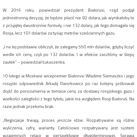
W 2016 roku, powiedział prezydent Białorusi, rząd podjął
jednostronną decyzję, że będzie płacić nie 82 dolara, jak wynikałoby to
z przyjętej dwustronnie formuły, i nie 132 dolary, jak tego domagała się
Rosja, lecz 107 dolarów za tysiąc metrów sześciennych gazu.
„I na tej podstawie obliczyli, że zalegamy 550 mln dolarów, gdyby liczyć
wedle ich ceny, czyli po 132 dolarów. I w efekcie zaszliśmy w ślepy
zaułek” – powiedział Łukaszenka.
10 lutego w Moskwie wicepremier Białorusi Władimir Siemaszko i jego
rosyjski odpowiednik Arkadij Dworkowicz po raz kolejny próbowali
dojść do porozumienia w temacie ceny za dostawy rosyjskiego gazu i
wielkości zaległości z tego tytułu, jakie ma względem Rosji Białoruś. Na
razie jednak przełomu brak.
„Negocjacje trwają, proces jeszcze idzie. Rozpatrywane są różne
wyliczenia, cyfry, warianty. Całościowo rozpatrywany jest system
wzajemnych relacji w perspektywie długoterminowej. Sprawą