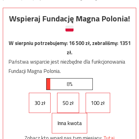
Wspieraj Fundację Magna Polonia!
W sierpniu potrzebujemy:
16 500
zł, zebraliśmy:
1351
zł.
Państwa wsparcie jest niezbędne dla funkcjonowania
Fundacji Magna Polonia.
8%
30 zł
50 zł
100 zł
Inna kwota
Zobacz kto wparł nas tym miesiącu:
Tutaj