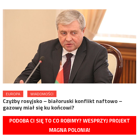
EUROPA
WIADOMOŚCI
Czyżby rosyjsko – białoruski konflikt naftowo –
gazowy miał się ku końcowi?
PODOBA CI SIĘ TO CO ROBIMY? WESPRZYJ PROJEKT
MAGNA POLONIA!