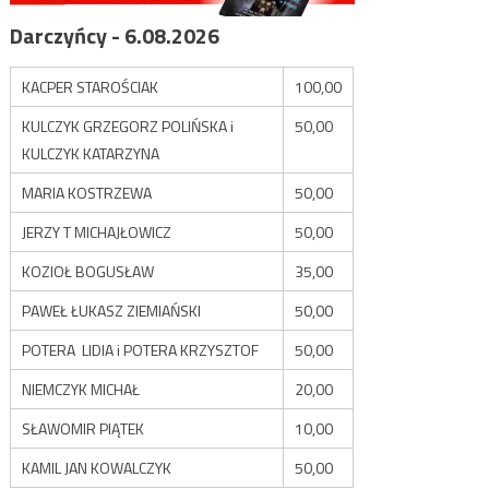
Darczyńcy - 6.08.2026
KACPER STAROŚCIAK
100,00
KULCZYK GRZEGORZ POLIŃSKA i
50,00
KULCZYK KATARZYNA
MARIA KOSTRZEWA
50,00
JERZY T MICHAJŁOWICZ
50,00
KOZIOŁ BOGUSŁAW
35,00
PAWEŁ ŁUKASZ ZIEMIAŃSKI
50,00
POTERA LIDIA i POTERA KRZYSZTOF
50,00
NIEMCZYK MICHAŁ
20,00
SŁAWOMIR PIĄTEK
10,00
KAMIL JAN KOWALCZYK
50,00