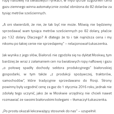
ropy naftowej na światowych rynkach, w myśl tychże uzgodnień cena
gazu ziemnego winna automatycznie zostać obniżona do 82 dolarów za
tysiąc metrów sześciennych.
„A oni stwierdzili, że nie, że tak być nie może. Mówią: nie będziemy
sprzedawać wam tysiąca metrów sześciennych po 82 dolary, płaćcie
po 132 dolary. Dlaczego? A dlatego że to i tak najniższa cena i my
nikomu po takiej cenie nie sprzedajemy” – relacjonował Łukaszenka.
Jak wynika z jego słów, Białoruś nie zgodziła się na dyktat Moskwy, tym
bardziej że wraz z załamaniem cen na światowych ropy naftowej i gazu
„o połowę spadły dochody sektora produkcyjnego” białoruskiej
gospodarki, w tym także „z produkcji spożywczej, traktorów,
samochodów”, które tradycyjnie sprzedawano do Rosji. Strony
powinny były uzgodnić cenę za gaz do 1 stycznia 2016 roku, jednak nie
zdołały tego uczynić, jako że w Moskwie urzędnicy nie chcieli nawet
rozmawiać ze swoimi białoruskimi kolegami – tłumaczył Łukaszenka.
„Po prostu okazali lekceważący stosunek do nas” – uzupełnił.