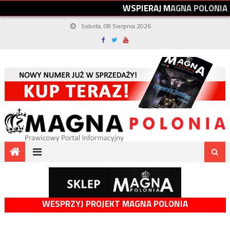
W
S
P
I
E
R
A
J
M
A
G
N
A
P
O
L
O
N
I
A
Sobota, 08 Sierpnia 2026
WESPRZYJ PROJEKT MAGNA POLONIA