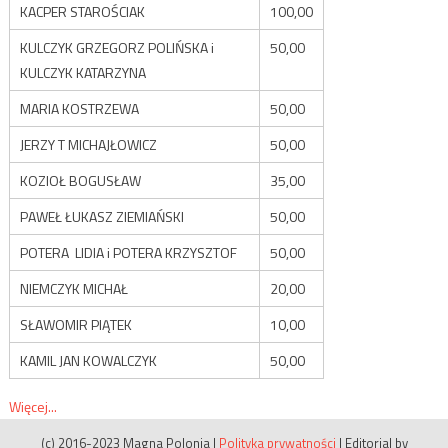
KACPER STAROŚCIAK
100,00
KULCZYK GRZEGORZ POLIŃSKA i
50,00
KULCZYK KATARZYNA
MARIA KOSTRZEWA
50,00
JERZY T MICHAJŁOWICZ
50,00
KOZIOŁ BOGUSŁAW
35,00
PAWEŁ ŁUKASZ ZIEMIAŃSKI
50,00
POTERA LIDIA i POTERA KRZYSZTOF
50,00
NIEMCZYK MICHAŁ
20,00
SŁAWOMIR PIĄTEK
10,00
KAMIL JAN KOWALCZYK
50,00
Więcej...
(c) 2016-2023 Magna Polonia
|
Polityka prywatności
|
Editorial by