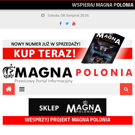
W
S
P
I
E
R
A
J
M
A
G
N
A
P
O
L
O
N
I
A
Sobota, 08 Sierpnia 2026
WESPRZYJ PROJEKT MAGNA POLONIA