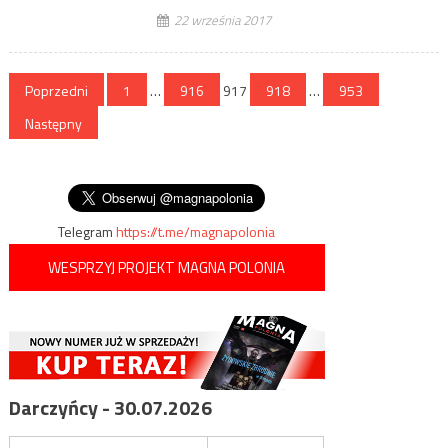
22 września 2017
Stronicowanie
Poprzedni
1
…
916
917
918
…
953
wpisów
Następny
Telegram
https://t.me/magnapolonia
WESPRZYJ PROJEKT MAGNA POLONIA
Darczyńcy - 30.07.2026