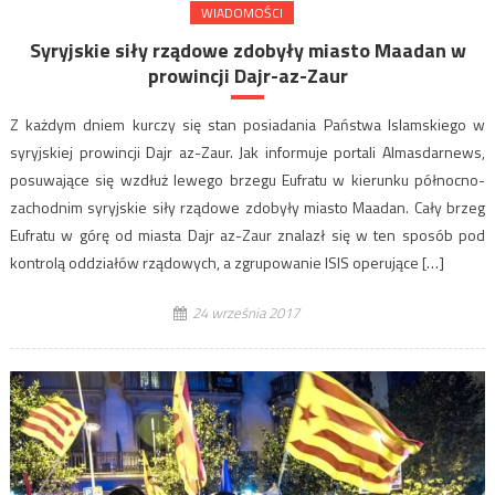
WIADOMOŚCI
Syryjskie siły rządowe zdobyły miasto Maadan w
prowincji Dajr-az-Zaur
Z każdym dniem kurczy się stan posiadania Państwa Islamskiego w
syryjskiej prowincji Dajr az-Zaur. Jak informuje portali Almasdarnews,
posuwające się wzdłuż lewego brzegu Eufratu w kierunku północno-
zachodnim syryjskie siły rządowe zdobyły miasto Maadan. Cały brzeg
Eufratu w górę od miasta Dajr az-Zaur znalazł się w ten sposób pod
kontrolą oddziałów rządowych, a zgrupowanie ISIS operujące […]
24 września 2017