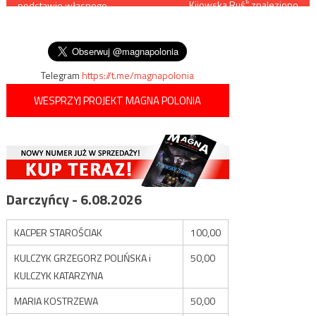
„Kijowska Ruś” znaleziono
podstawie własnego
pod Kijowem
wpisu
doświadczenia zdradza jak
bardzo spadła sprzedaż
„Gazety Wyborczej”
Telegram
https://t.me/magnapolonia
WESPRZYJ PROJEKT MAGNA POLONIA
Darczyńcy - 6.08.2026
KACPER STAROŚCIAK
100,00
KULCZYK GRZEGORZ POLIŃSKA i
50,00
KULCZYK KATARZYNA
MARIA KOSTRZEWA
50,00