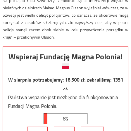
Na początku roku Szwedzcy Demokraci żądali interwencji wojska w
niektórych dzielnicach Malmo. Magnus Olsson wyjaśniał wówczas, że w
Szwecji jest wielki deficyt policjantów, co oznacza, że oficerowie mogą
korzystać z zasobów sił zbrojnych. „To najwyższy czas, aby wojsko i
policja stanęli razem obok siebie w celu przywrócenia porządku w
kraju” – przekonywał Olsson.
Wspieraj Fundację Magna Polonia!
W sierpniu potrzebujemy:
16 500
zł, zebraliśmy:
1351
zł.
Państwa wsparcie jest niezbędne dla funkcjonowania
Fundacji Magna Polonia.
8%