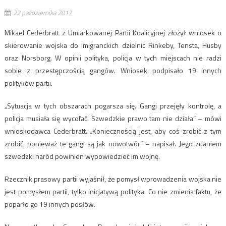
22 października 2017
Mikael Cederbratt z Umiarkowanej Partii Koalicyjnej złożył wniosek o
skierowanie wojska do imigranckich dzielnic Rinkeby, Tensta, Husby
oraz Norsborg. W opinii polityka, policja w tych miejscach nie radzi
sobie z przestępczością gangów. Wniosek podpisało 19 innych
polityków partii.
„Sytuacja w tych obszarach pogarsza się. Gangi przejęły kontrolę, a
policja musiała się wycofać. Szwedzkie prawo tam nie działa” – mówi
wnioskodawca Cederbratt. „Koniecznością jest, aby coś zrobić z tym
zrobić, ponieważ te gangi są jak nowotwór” – napisał. Jego zdaniem
szwedzki naród powinien wypowiedzieć im wojnę.
Rzecznik prasowy partii wyjaśnił, że pomysł wprowadzenia wojska nie
jest pomysłem partii, tylko inicjatywą polityka. Co nie zmienia faktu, że
poparło go 19 innych posłów.