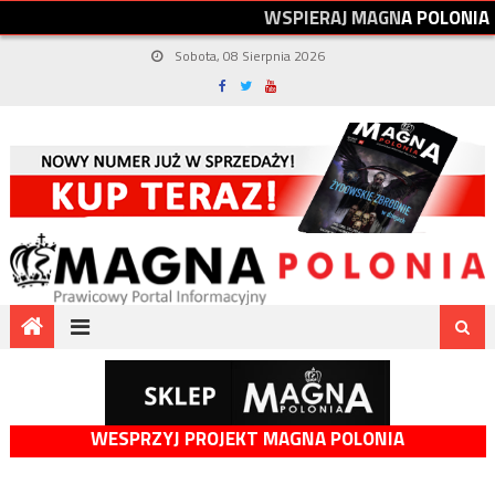
W
S
P
I
E
R
A
J
M
A
G
N
A
P
O
L
O
N
I
A
Sobota, 08 Sierpnia 2026
WESPRZYJ PROJEKT MAGNA POLONIA