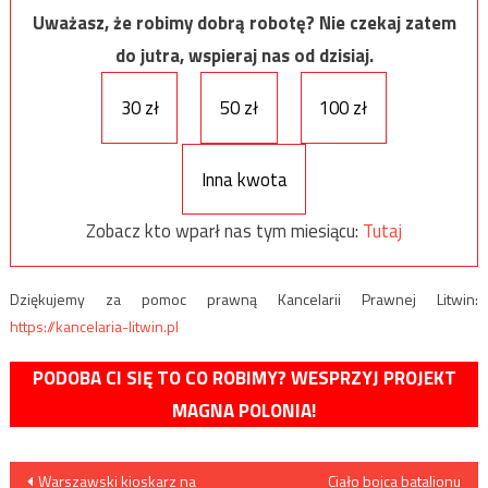
Uważasz, że robimy dobrą robotę? Nie czekaj zatem
do jutra, wspieraj nas od dzisiaj.
30 zł
50 zł
100 zł
Inna kwota
Zobacz kto wparł nas tym miesiącu:
Tutaj
Dziękujemy za pomoc prawną Kancelarii Prawnej Litwin:
https://kancelaria-litwin.pl
PODOBA CI SIĘ TO CO ROBIMY? WESPRZYJ PROJEKT
MAGNA POLONIA!
Nawigacja
Warszawski kioskarz na
Ciało bojca batalionu