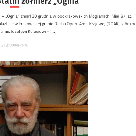
statni żołnierz „Ognia”
sia – „Ognia”, zmarł 20 grudnia w podkrakowskich Mogilanach. Miał 87 lat.
alazł się w krakowskiej grupie Ruchu Oporu Armii Krajowej (ROAK), która p
 mjr. Józefowi Kurasiowi – […]
21 grudnia 2016