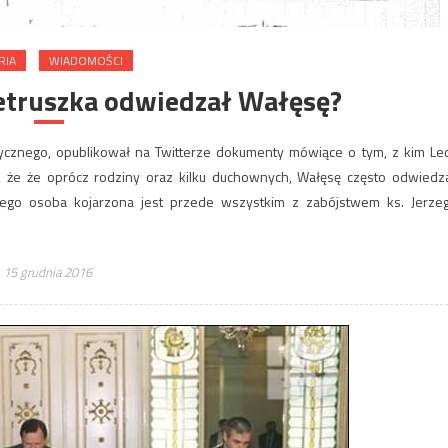
RIA
WIADOMOŚCI
ietruszka odwiedzał Wałęsę?
ycznego, opublikował na Twitterze dokumenty mówiące o tym, z kim Le
, że że oprócz rodziny oraz kilku duchownych, Wałęsę często odwiedza
rego osoba kojarzona jest przede wszystkim z zabójstwem ks. Jerze
15 grudnia 2016