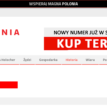
W
S
P
I
E
R
A
J
M
A
G
N
A
P
O
L
O
N
I
A
& Holocher
Żydzi
Gospodarka
Historia
Wiara
Po