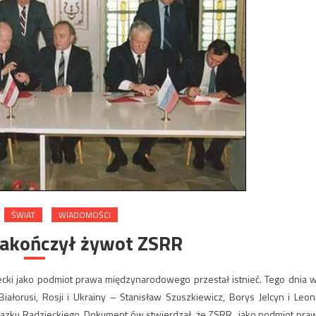
ŚWIAT
WIADOMOŚCI
zakończył żywot ZSRR
iecki jako podmiot prawa międzynarodowego przestał istnieć. Tego dnia 
iałorusi, Rosji i Ukrainy – Stanisław Szuszkiewicz, Borys Jelcyn i Leon
iązku Radzieckiego. Dokument ów stwierdzał, że ZSRR „jako podmiot pra