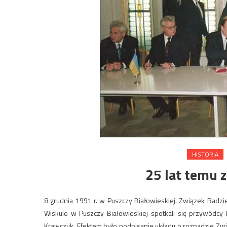
HISTORIA
25 lat temu 
8 grudnia 1991 r. w Puszczy Białowieskiej. Związek Radz
Wiskule w Puszczy Białowieskiej spotkali się przywódcy B
Krawczuk. Efektem było podpisanie układu o rozpadzie Zw