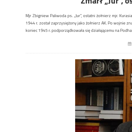
Zmarł „Jur”, o
Mjr Zbigniew Paliwoda ps. „Jur”, ostatni żołnierz mjr. Kura
1944 r. został zaprzysiężony jako żołnierz AK. Po wojnie zn
koniec 1945 r. podporządkowała się działającemu na Podhalu