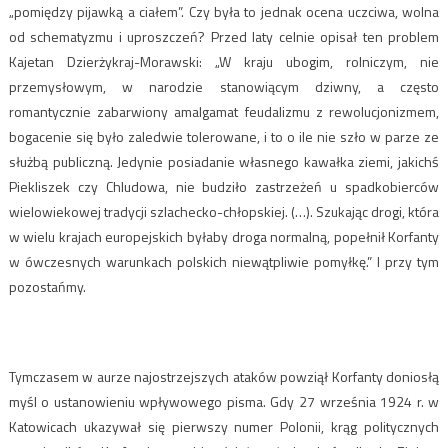
„pomiędzy pijawką a ciałem”. Czy była to jednak ocena uczciwa, wolna
od schematyzmu i uproszczeń? Przed laty celnie opisał ten problem
Kajetan Dzierżykraj-Morawski: „W kraju ubogim, rolniczym, nie
przemysłowym, w narodzie stanowiącym dziwny, a często
romantycznie zabarwiony amalgamat feudalizmu z rewolucjonizmem,
bogacenie się było zaledwie tolerowane, i to o ile nie szło w parze ze
służbą publiczną. Jedynie posiadanie własnego kawałka ziemi, jakichś
Piekliszek czy Chludowa, nie budziło zastrzeżeń u spadkobierców
wielowiekowej tradycji szlachecko-chłopskiej. (…). Szukając drogi, która
w wielu krajach europejskich byłaby droga normalną, popełnił Korfanty
w ówczesnych warunkach polskich niewątpliwie pomyłkę.” I przy tym
pozostańmy.
Tymczasem w aurze najostrzejszych ataków powziął Korfanty doniosłą
myśl o ustanowieniu wpływowego pisma. Gdy 27 września 1924 r. w
Katowicach ukazywał się pierwszy numer Polonii, krąg politycznych