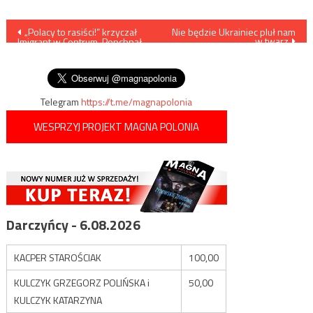
Nawigacja
„Polacy to rasiści!” krzyczał
Nie będzie Ukrainiec pluł nam
w twarz
Imigrant w Centrum. Popchnął
wpisu
dwie starsze kobiety na
chodnik, inną napastował
Telegram
https://t.me/magnapolonia
WESPRZYJ PROJEKT MAGNA POLONIA
Darczyńcy - 6.08.2026
KACPER STAROŚCIAK
100,00
KULCZYK GRZEGORZ POLIŃSKA i
50,00
KULCZYK KATARZYNA