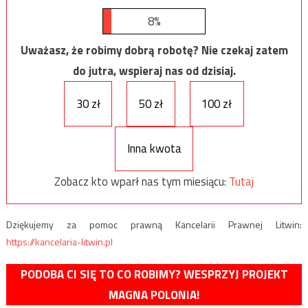
8%
Uważasz, że robimy dobrą robotę? Nie czekaj zatem
do jutra, wspieraj nas od dzisiaj.
30 zł
50 zł
100 zł
Inna kwota
Zobacz kto wparł nas tym miesiącu:
Tutaj
Dziękujemy za pomoc prawną Kancelarii Prawnej Litwin:
https://kancelaria-litwin.pl
PODOBA CI SIĘ TO CO ROBIMY? WESPRZYJ PROJEKT
MAGNA POLONIA!