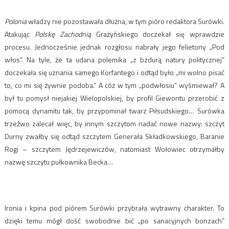
Polonia
władzy nie pozostawała dłużna, w tym pióro redaktora Surówki.
Atakując
Polskę Zachodnią
Grażyńskiego doczekał się wprawdzie
procesu. Jednocześnie jednak rozgłosu nabrały jego felietony „Pod
włos”. Na tyle, że ta udana polemika „z bzdurą natury politycznej”
doczekała się uznania samego Korfantego i odtąd było „mi wolno pisać
to, co mi się żywnie podoba.” A cóż w tym „podwłosiu” wyśmiewał? A
był tu pomysł niejakiej Wielopolskiej, by profil Giewontu przerobić z
pomocą dynamitu tak, by przypominał twarz Piłsudskiego… Surówka
trzeźwo zalecał więc, by innym szczytom nadać nowe nazwy: szczyt
Durny zwałby się odtąd szczytem Generała Składkowskiego, Baranie
Rogi – szczytem Jędrzejewiczów, natomiast Wołowiec otrzymałby
nazwę szczytu pułkownika Becka…
Ironia i kpina pod piórem Surówki przybrała wytrawny charakter. To
dzięki temu mógł dość swobodnie bić „po sanacyjnych bonzach”