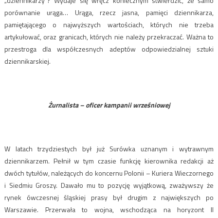
„dziennikarzy”? Wydaje się wręcz koniecznym stwierdzić, że samo
porównanie urąga… Urąga, rzecz jasna, pamięci dziennikarza,
pamiętającego o najwyższych wartościach, których nie trzeba
artykułować, oraz granicach, których nie należy przekraczać. Ważna to
przestroga dla współczesnych adeptów odpowiedzialnej sztuki
dziennikarskiej.
Żurnalista – oficer kampanii wrześniowej
W latach trzydziestych był już Surówka uznanym i wytrawnym
dziennikarzem. Pełnił w tym czasie funkcję kierownika redakcji aż
dwóch tytułów, należących do koncernu Polonii – Kuriera Wieczornego
i Siedmiu Groszy. Dawało mu to pozycję wyjątkową, zważywszy że
rynek ówczesnej śląskiej prasy był drugim z największych po
Warszawie. Przerwała to wojna, wschodząca na horyzont II