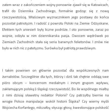
zatem wraz z zakończeniem wojny ponownie zjawił się w Katowicach,
trafił do Dziennika Zachodniego, formalnie godząc się z nową
rzeczywistością. Właściwym wyznacznikiem jego postawy do końca
pozostał patriotyzm. I radość z powrotu Polski na Ziemie Odzyskane.
Efektem tych uniesień były liczne podróże. I oto ponownie, zaraz po
wojnie, odżyła w nim dziennikarska pasja. Owocem wędrówek po
Ziemiach Zachodnich stała się seria barwnych felietonów. I znów nie
było w nich nic z patetyzmu. Surówka był patriotą prawdziwym.
I takim powinien on głównie pozostać dla współczesnych nam
żurnalistów. Szczególnie dla tych, którzy i dziś tak chętnie oddają swe
pióro obcym – koncernom medialnym i innym grupom wpływu,
zakłamującym polską (i śląską) rzeczywistość. Bo ile wspólnego miałby
z nimi dzisiaj sławetny redaktor Polonii? Czy patrzyłby biernie na
wrogie Polsce manipulacje wokół historii Śląska? Czy wierny myśli
Wojciecha Korfantego, milczałby, słysząc głosy, kwestionujące polskość