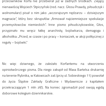
przeciwników Korfa nie przebierał już w żadnych środkach. Ziejący
nienawiścią Wojciech Stpiczyński (red. nacz. Głosu Prawdy, piłsudczyk i
wolnomularz) pisał o nim jako „wczorajszym nędzarzu – dzisiejszym
magnacie”, który bez skrupułów „firmował najciemniejsze spekulacje
przemysłowców niemieckich”. Inne pismo piłsudczykowskie, Głos,
przypinało mu wręcz łatkę anarchisty, bojówkarza, demagoga i
alkoholika: „Przed, w czasie i po pracy – koniaczek, w akcji politycznej z
reguły – bojówki.”
Nic więc dziwnego, że zależało Korfantemu na utworzeniu
opiniotwórczego pisma. Dla niego zakupił od Maxa Bartelsa drukarnię
na terenie Rybnika, w Katowicach zaś (przy ul. Sobieskiego 11) powołał
do życia Śląskie Zakłady Graficzne i Wydawnicze z kapitałem
przekraczającym 1 mln zł(!). Na koniec zgromadził pod swoją egidą
doborowe kolegium dziennikarskie.