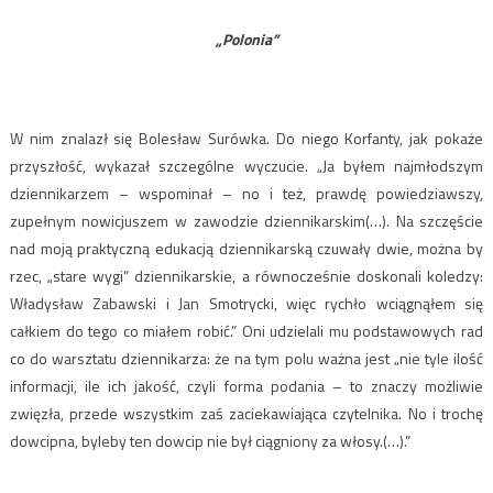
„Polonia”
W nim znalazł się Bolesław Surówka. Do niego Korfanty, jak pokaże
przyszłość, wykazał szczególne wyczucie. „Ja byłem najmłodszym
dziennikarzem – wspominał – no i też, prawdę powiedziawszy,
zupełnym nowicjuszem w zawodzie dziennikarskim(…). Na szczęście
nad moją praktyczną edukacją dziennikarską czuwały dwie, można by
rzec, „stare wygi” dziennikarskie, a równocześnie doskonali koledzy:
Władysław Zabawski i Jan Smotrycki, więc rychło wciągnąłem się
całkiem do tego co miałem robić.” Oni udzielali mu podstawowych rad
co do warsztatu dziennikarza: że na tym polu ważna jest „nie tyle ilość
informacji, ile ich jakość, czyli forma podania – to znaczy możliwie
zwięzła, przede wszystkim zaś zaciekawiająca czytelnika. No i trochę
dowcipna, byleby ten dowcip nie był ciągniony za włosy.(…).”