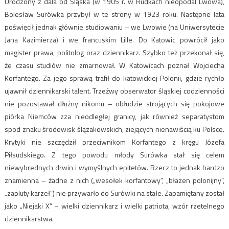
Urodzony z dala od Śląska (w 1905 r. w Rudkach nieopodal Lwowa),
Bolesław Surówka przybył w te strony w 1923 roku. Następne lata
poświęcił jednak głównie studiowaniu – we Lwowie (na Uniwersytecie
Jana Kazimierza) i we francuskim Lille. Do Katowic powrócił jako
magister prawa, politolog oraz dziennikarz. Szybko też przekonał się,
że czasu studiów nie zmarnował. W Katowicach poznał Wojciecha
Korfantego. Za jego sprawą trafił do katowickiej Polonii, gdzie rychło
ujawnił dziennikarski talent. Trzeźwy obserwator śląskiej codzienności
nie pozostawał dłużny nikomu – obłudzie strojących się pokojowe
piórka Niemców zza nieodległej granicy, jak również separatystom
spod znaku środowisk ślązakowskich, ziejących nienawiścią ku Polsce.
Krytyki nie szczędził przeciwnikom Korfantego z kręgu Józefa
Piłsudskiego. Z tego powodu młody Surówka stał się celem
niewybrednych drwin i wymyślnych epitetów. Rzecz to jednak bardzo
znamienna – żadne z nich („wesołek korfantowy”, „błazen polonijny”,
„zapluty karzeł”) nie przywarło do Surówki na stałe. Zapamiętany został
jako „Niejaki X” – wielki dziennikarz i wielki patriota, wzór rzetelnego
dziennikarstwa.