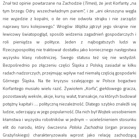
Znał też opinie powtarzane na Zachodzie (
Times
), że jest Korfanty „na
tym brzegu Odry wszechwładnym panem”, i że „ani okruszyna węgla
nie wyjedzie z kopalni, o ile on nie odwoła strajku i nie zarządzi
naprawy toru kolejowego.” Wrogów
Wojtka
jątrzył jego skrajnie nie
lewicowy światopogląd, sposób widzenia zagadnień gospodarczych i
roli pieniądza w polityce. Jeden z najbogatszych ludzi w
Rzeczypospolitej nie traktował dostatku jako koniecznego następstwa
wyzysku klasy robotniczej. Swego statusu też się nie wstydził.
Bezpośrednio po złączeniu części Śląska z Polską zasiadał w kilku
radach nadzorczych, przejmując wpływ nad niemałą częścią gospodarki
Górnego Śląska. Na tle kryzysu szalejącego w Polsce bogactwo
Korfantego musiało wielu razić. Żywiołem „Korfa”, giełdowego gracza,
pozostawały weksle, akcje, kursy walut, transakcje, na których budował
potężny kapitał i … polityczną niezależność. Dlatego szybko znaleźli się
ludzie, uderzający w jego popularność. Dla nich był Wojtek uosobieniem
kłamstwa i wyzysku robotników w jednym – ucieleśnieniem stosunku
elit do narodu, który ówczesna
Polska Zachodnia
(organ prasowy
Grażyńskiego) charakteryzowała wprost jako relację zachodzącą