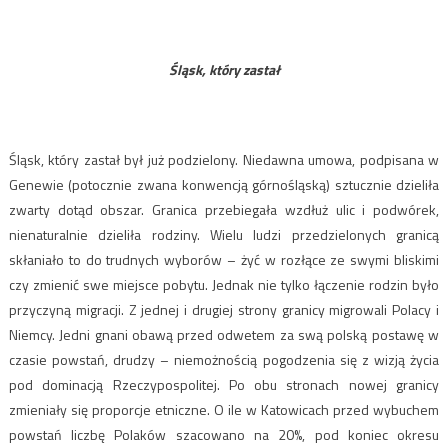
Śląsk, który zastał
Śląsk, który zastał był już podzielony. Niedawna umowa, podpisana w
Genewie (potocznie zwana konwencją górnośląską) sztucznie dzieliła
zwarty dotąd obszar. Granica przebiegała wzdłuż ulic i podwórek,
nienaturalnie dzieliła rodziny. Wielu ludzi przedzielonych granicą
skłaniało to do trudnych wyborów – żyć w rozłące ze swymi bliskimi
czy zmienić swe miejsce pobytu. Jednak nie tylko łączenie rodzin było
przyczyną migracji. Z jednej i drugiej strony granicy migrowali Polacy i
Niemcy. Jedni gnani obawą przed odwetem za swą polską postawę w
czasie powstań, drudzy – niemożnością pogodzenia się z wizją życia
pod dominacją Rzeczypospolitej. Po obu stronach nowej granicy
zmieniały się proporcje etniczne. O ile w Katowicach przed wybuchem
powstań liczbę Polaków szacowano na 20%, pod koniec okresu