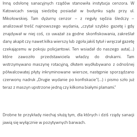
Inną odsłonę sanacyjnych rządów stanowiła instytucja cenzora. W
Katowicach swoją siedzibę posiadał w budynku sądu przy ul.
Mikołowskiej. Tam dyżurny cenzor – z reguły sędzia śledczy –
analizował treść najnowszego wydania, „czytał szybko gazetę i gdy
znajdywał w niej coś, co uważał za godne skonfiskowania, zakreślał
dany akapit czy nawet kilka wierszy lub zgoła jakiś tytuł i wręczał gazetę
czekającemu w pokoju policjantowi. Ten wsiadał do naszego auta(…)
które zawoziło przedstawiciela władzy do drukarni. Tam
wstrzymywano maszynę rotacyjną, dłutem wydłubywano z odnośnej
półwalcowatej płyty inkryminowane wiersze, następnie sporządzano
czerwony nadruk „Drugie wydanie po konfiskacie”(…) i pismo szło już
teraz z maszyn upstrzone jedną czy kilkoma białymi plamami.”
Drobne te przykłady niechaj służą tym, dla których i dziś rządy sanacji
jawią się wyłącznie w pozytywnych barwach.