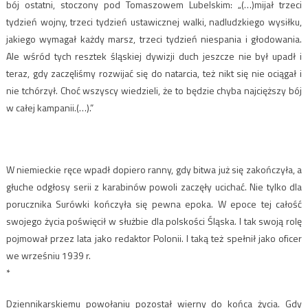
bój ostatni, stoczony pod Tomaszowem Lubelskim: „(…)mijał trzeci
tydzień wojny, trzeci tydzień ustawicznej walki, nadludzkiego wysiłku,
jakiego wymagał każdy marsz, trzeci tydzień niespania i głodowania.
Ale wśród tych resztek śląskiej dywizji duch jeszcze nie był upadł i
teraz, gdy zaczęliśmy rozwijać się do natarcia, też nikt się nie ociągał i
nie tchórzył. Choć wszyscy wiedzieli, że to będzie chyba najcięższy bój
w całej kampanii.(…).”
W niemieckie ręce wpadł dopiero ranny, gdy bitwa już się zakończyła, a
głuche odgłosy serii z karabinów powoli zaczęły ucichać. Nie tylko dla
porucznika Surówki kończyła się pewna epoka. W epoce tej całość
swojego życia poświęcił w służbie dla polskości Śląska. I tak swoją rolę
pojmował przez lata jako redaktor Polonii. I taką też spełnił jako oficer
we wrześniu 1939 r.
*
Dziennikarskiemu powołaniu pozostał wierny do końca życia. Gdy