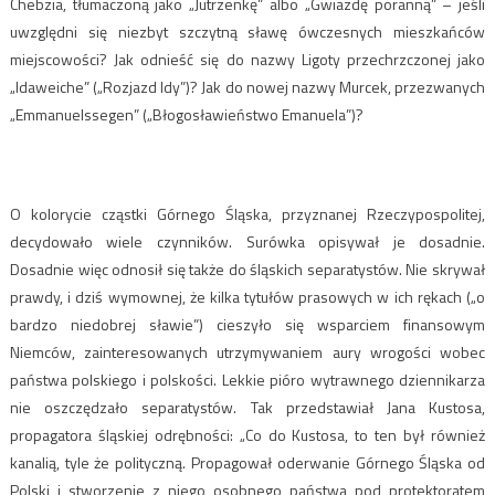
Chebzia, tłumaczoną jako „Jutrzenkę” albo „Gwiazdę poranną” – jeśli
uwzględni się niezbyt szczytną sławę ówczesnych mieszkańców
miejscowości? Jak odnieść się do nazwy Ligoty przechrzczonej jako
„Idaweiche” („Rozjazd Idy”)? Jak do nowej nazwy Murcek, przezwanych
„Emmanuelssegen” („Błogosławieństwo Emanuela”)?
O kolorycie cząstki Górnego Śląska, przyznanej Rzeczypospolitej,
decydowało wiele czynników. Surówka opisywał je dosadnie.
Dosadnie więc odnosił się także do śląskich separatystów. Nie skrywał
prawdy, i dziś wymownej, że kilka tytułów prasowych w ich rękach („o
bardzo niedobrej sławie”) cieszyło się wsparciem finansowym
Niemców, zainteresowanych utrzymywaniem aury wrogości wobec
państwa polskiego i polskości. Lekkie pióro wytrawnego dziennikarza
nie oszczędzało separatystów. Tak przedstawiał Jana Kustosa,
propagatora śląskiej odrębności: „Co do Kustosa, to ten był również
kanalią, tyle że polityczną. Propagował oderwanie Górnego Śląska od
Polski i stworzenie z niego osobnego państwa pod protektoratem