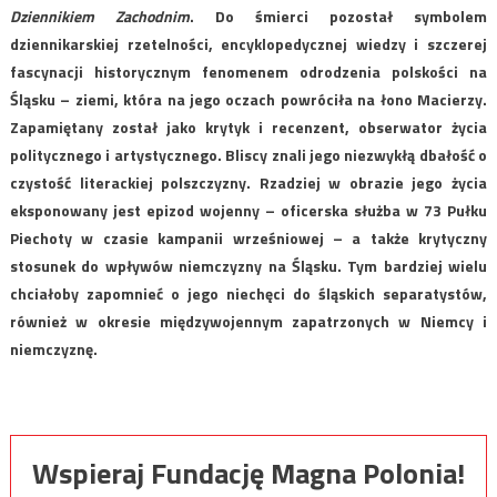
Dziennikiem Zachodnim
. Do śmierci pozostał symbolem
dziennikarskiej rzetelności, encyklopedycznej wiedzy i szczerej
fascynacji historycznym fenomenem odrodzenia polskości na
Śląsku – ziemi, która na jego oczach powróciła na łono Macierzy.
Zapamiętany został jako krytyk i recenzent, obserwator życia
politycznego i artystycznego. Bliscy znali jego niezwykłą dbałość o
czystość literackiej polszczyzny. Rzadziej w obrazie jego życia
eksponowany jest epizod wojenny – oficerska służba w 73 Pułku
Piechoty w czasie kampanii wrześniowej – a także krytyczny
stosunek do wpływów niemczyzny na Śląsku. Tym bardziej wielu
chciałoby zapomnieć o jego niechęci do śląskich separatystów,
również w okresie międzywojennym zapatrzonych w Niemcy i
niemczyznę.
Wspieraj Fundację Magna Polonia!