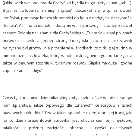
(jakkolwiek sam wojewoda Grażyński był dla niego nietykalnym „tabu”).
Bijąc w „włodarza ziemicy śląskiej” doczekał się więc aż dwóch
konfiskat, ponosząc koszty skłonności do kpin z nadętych uroczystości
„ku czci”. A mimo to jednak – dodajmy w imię prawdy – stać było nawet
czasem Polonię na uznanie dla Grażyńskiego: „Tak tedy – pisał po latach
Surówka – jeśli z jednej strony Grażyński jako nasz przeciwnik
polityczny był groźny i nie przebierał w środkach, to z drugiej trudno w
nim nie uznać człowieka, który w administracyjnym i gospodarczym, a
także w pewnym stopniu kulturalnym rozwoju Śląska ma duże i godne
zapamiętania zasługi.”
Czy w tym poziomie dziennikarskiej krytyki było coś ze współczesnego
nam kpiarstwa, jakże typowego dla „znanych” celebrytów i tanich
masowych tabloidów? Czy w takim sposobie dziennikarskiej ironii, jaki
na co dzień prezentował Surówka, jest chociaż cień tej umysłowej
miałkości i próżnej zaciętości, obecnej u części dzisiejszych