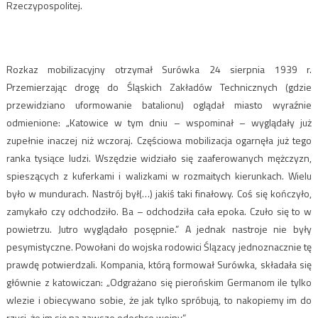
Rzeczypospolitej.
Rozkaz mobilizacyjny otrzymał Surówka 24 sierpnia 1939 r.
Przemierzając drogę do Śląskich Zakładów Technicznych (gdzie
przewidziano uformowanie batalionu) oglądał miasto wyraźnie
odmienione: „Katowice w tym dniu – wspominał – wyglądały już
zupełnie inaczej niż wczoraj. Częściowa mobilizacja ogarnęła już tego
ranka tysiące ludzi. Wszędzie widziało się zaaferowanych mężczyzn,
spieszących z kuferkami i walizkami w rozmaitych kierunkach. Wielu
było w mundurach. Nastrój był(…) jakiś taki finałowy. Coś się kończyło,
zamykało czy odchodziło. Ba – odchodziła cała epoka. Czuło się to w
powietrzu. Jutro wyglądało posępnie.” A jednak nastroje nie były
pesymistyczne. Powołani do wojska rodowici Ślązacy jednoznacznie tę
prawdę potwierdzali. Kompania, którą formował Surówka, składała się
głównie z katowiczan: „Odgrażano się pierońskim Germanom ile tylko
wlezie i obiecywano sobie, że jak tylko spróbują, to nakopiemy im do
rzyci, że im się na zawsze odechce wojny.”