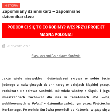
HISTORIA
Zapomniany dziennikarz – zapomniane
dziennikarstwo
PODOBA CI SIĘ TO CO ROBIMY? WESPRZYJ PROJEKT
MAGNA POLONIA!
26 stycznia 2017
Śląsk oczami Bolesława Surówki
Jakże wiele niezwykłych doświadczeń skrywa w sobie życie
jednego z największych dziennikarzy w dziejach śląskiej prasy,
redaktora Bolesława Surówki. Jak wiele wiedzy o Śląsku i jego
mieszkańcach zachował dla nas w felietonach
Pod włos
,
publikowanych w
Polonii
– dzienniku założonym przez Wojciecha
Korfantego. Po wojnie Surówka powrócił do Katowic, wiążąc się z