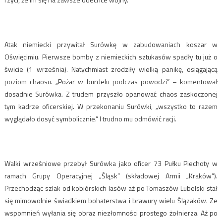
Atak niemiecki przywitał Surówkę w zabudowaniach koszar w
Oświęcimiu. Pierwsze bomby z niemieckich sztukasów spadły tu już o
świcie (1 września). Natychmiast zrodziły wielką panikę, osiągającą
poziom chaosu. „Pożar w burdelu podczas powodzi” – komentował
dosadnie Surówka. Z trudem przyszło opanować chaos zaskoczonej
tym kadrze oficerskiej. W przekonaniu Surówki, „wszystko to razem
wyglądało dosyć symbolicznie.” I trudno mu odmówić racji.
Walki wrześniowe przebył Surówka jako oficer 73 Pułku Piechoty w
ramach Grupy Operacyjnej „Śląsk” (składowej Armii „Kraków”).
Przechodząc szlak od kobiórskich lasów aż po Tomaszów Lubelski stał
się mimowolnie świadkiem bohaterstwa i brawury wielu Ślązaków. Ze
wspomnień wyłania się obraz niezłomności prostego żołnierza. Aż po