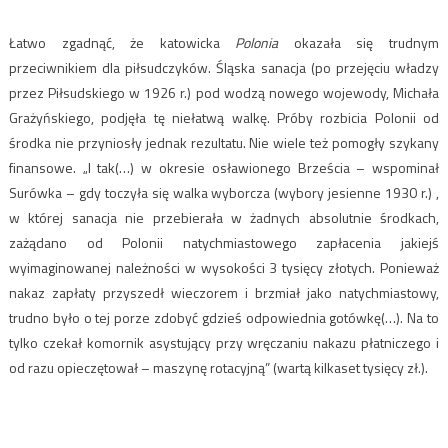
Łatwo zgadnąć, że katowicka
Polonia
okazała się trudnym
przeciwnikiem dla piłsudczyków. Śląska sanacja (po przejęciu władzy
przez Piłsudskiego w 1926 r.) pod wodzą nowego wojewody, Michała
Grażyńskiego, podjęła tę niełatwą walkę. Próby rozbicia Polonii od
środka nie przyniosły jednak rezultatu. Nie wiele też pomogły szykany
finansowe. „I tak(…) w okresie osławionego Brześcia – wspominał
Surówka – gdy toczyła się walka wyborcza (wybory jesienne 1930 r.) ,
w której sanacja nie przebierała w żadnych absolutnie środkach,
zażądano od Polonii natychmiastowego zapłacenia jakiejś
wyimaginowanej należności w wysokości 3 tysięcy złotych. Ponieważ
nakaz zapłaty przyszedł wieczorem i brzmiał jako natychmiastowy,
trudno było o tej porze zdobyć gdzieś odpowiednia gotówkę(…). Na to
tylko czekał komornik asystujący przy wręczaniu nakazu płatniczego i
od razu opieczętował – maszynę rotacyjną” (wartą kilkaset tysięcy zł.).