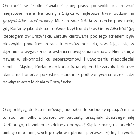
Obecność w środku świata śląskiej prasy pozwoliła mu poznać
miejscowe realia. Na Górnym Śląsku w najlepsze trwał podział na
grażynioków
i
korfanciorzy
. Miał on swe źródła w trzecim powstaniu,
gdy Korfanty jako dyktator doświadczył frondy tzw. Grupy „Wschód” (jej
ideologiem był Grażyński). Zarzuty kierowane pod jego adresem były
niezwykle poważne: zdrada interesów polskich, wyrażająca się w
dążeniu do wygaszenia powstania i nawiązania rozmów z Niemcami, a
nawet w skłonności ku separatyzmowi i utworzeniu niepodległej
republiki śląskiej. Korfanty do końca życia odpierał te zarzuty. Jednakże
plama na honorze pozostała, starannie podtrzymywana przez ludzi
powiązanych z Michałem Grażyńskim.
Obaj politycy, delikatnie mówiąc, nie pałali do siebie sympatią. A mimo
to spór ten tylko z pozoru był osobisty. Grażyński dostrzegał siłę
Korfantego, niezmiennie zdolnego porywać śląskie masy na przekór
ambicjom pomniejszych polityków i planom pierwszorzędnych rywali.