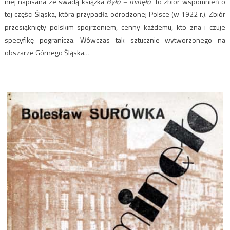
niej napisana ze swadą książka
Było – minęło
. To zbiór wspomnień o
tej części Śląska, która przypadła odrodzonej Polsce (w 1922 r.). Zbiór
przesiąknięty polskim spojrzeniem, cenny każdemu, kto zna i czuje
specyfikę pogranicza. Wówczas tak sztucznie wytworzonego na
obszarze Górnego Śląska…