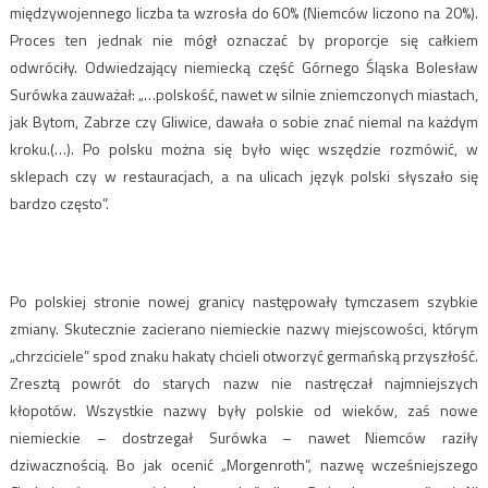
międzywojennego liczba ta wzrosła do 60% (Niemców liczono na 20%).
Proces ten jednak nie mógł oznaczać by proporcje się całkiem
odwróciły. Odwiedzający niemiecką część Górnego Śląska Bolesław
Surówka zauważał: „…polskość, nawet w silnie zniemczonych miastach,
jak Bytom, Zabrze czy Gliwice, dawała o sobie znać niemal na każdym
kroku.(…). Po polsku można się było więc wszędzie rozmówić, w
sklepach czy w restauracjach, a na ulicach język polski słyszało się
bardzo często”.
Po polskiej stronie nowej granicy następowały tymczasem szybkie
zmiany. Skutecznie zacierano niemieckie nazwy miejscowości, którym
„chrzciciele” spod znaku hakaty chcieli otworzyć germańską przyszłość.
Zresztą powrót do starych nazw nie nastręczał najmniejszych
kłopotów. Wszystkie nazwy były polskie od wieków, zaś nowe
niemieckie – dostrzegał Surówka – nawet Niemców raziły
dziwacznością. Bo jak ocenić „Morgenroth”, nazwę wcześniejszego