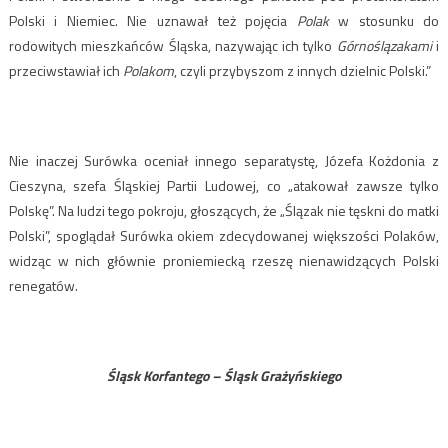
Polski i Niemiec. Nie uznawał też pojęcia
Polak
w stosunku do
rodowitych mieszkańców Śląska, nazywając ich tylko
Górnoślązakami
i
przeciwstawiał ich
Polakom
, czyli przybyszom z innych dzielnic Polski.”
Nie inaczej Surówka oceniał innego separatystę, Józefa Kożdonia z
Cieszyna, szefa Śląskiej Partii Ludowej, co „atakował zawsze tylko
Polskę”. Na ludzi tego pokroju, głoszących, że „Ślązak nie tęskni do matki
Polski”, spoglądał Surówka okiem zdecydowanej większości Polaków,
widząc w nich głównie proniemiecką rzeszę nienawidzących Polski
renegatów.
Śląsk Korfantego – Śląsk Grażyńskiego