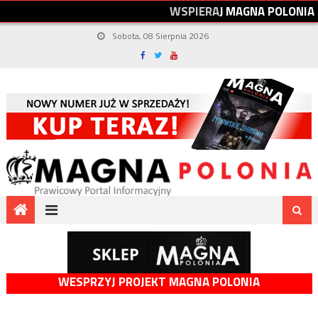
W
S
P
I
E
R
A
J
M
A
G
N
A
P
O
L
O
N
I
A
Sobota, 08 Sierpnia 2026
WESPRZYJ PROJEKT MAGNA POLONIA