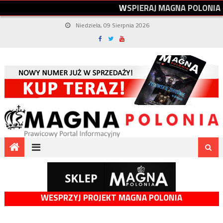
W
S
P
I
E
R
A
J
M
A
G
N
A
P
O
L
O
N
I
A
Niedziela, 09 Sierpnia 2026
WESPRZYJ PROJEKT MAGNA POLONIA