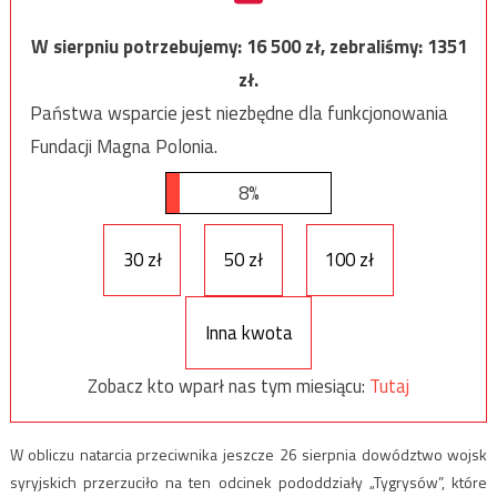
W sierpniu potrzebujemy:
16 500
zł, zebraliśmy:
1351
zł.
Państwa wsparcie jest niezbędne dla funkcjonowania
Fundacji Magna Polonia.
8%
30 zł
50 zł
100 zł
Inna kwota
Zobacz kto wparł nas tym miesiącu:
Tutaj
W obliczu natarcia przeciwnika jeszcze 26 sierpnia dowództwo wojsk
syryjskich przerzuciło na ten odcinek pododdziały „Tygrysów”, które