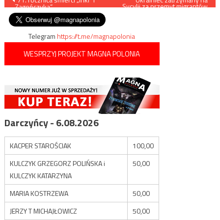
Sycylii za przemyt migrantów
„Zagończyka”
z Iranu i Iraku
wpisu
Telegram
https://t.me/magnapolonia
WESPRZYJ PROJEKT MAGNA POLONIA
Darczyńcy - 6.08.2026
KACPER STAROŚCIAK
100,00
KULCZYK GRZEGORZ POLIŃSKA i
50,00
KULCZYK KATARZYNA
MARIA KOSTRZEWA
50,00
JERZY T MICHAJŁOWICZ
50,00