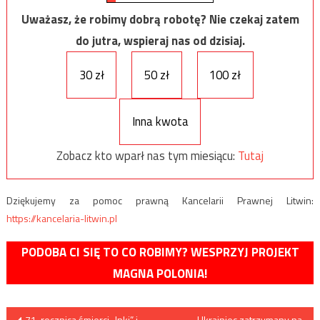
Uważasz, że robimy dobrą robotę? Nie czekaj zatem
do jutra, wspieraj nas od dzisiaj.
30 zł
50 zł
100 zł
Inna kwota
Zobacz kto wparł nas tym miesiącu:
Tutaj
Dziękujemy za pomoc prawną Kancelarii Prawnej Litwin:
https://kancelaria-litwin.pl
PODOBA CI SIĘ TO CO ROBIMY? WESPRZYJ PROJEKT
MAGNA POLONIA!
Nawigacja
71. rocznica śmierci „Inki” i
Ukrainiec zatrzymany na