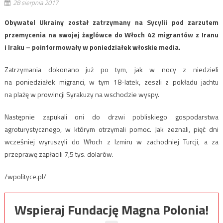
28 sierpnia 2017
Obywatel Ukrainy został zatrzymany na Sycylii pod zarzutem
przemycenia na swojej żaglówce do Włoch 42 migrantów z Iranu
i Iraku – poinformowały w poniedziałek włoskie media.
Zatrzymania dokonano już po tym, jak w nocy z niedzieli
na poniedziałek migranci, w tym 18-latek, zeszli z pokładu jachtu
na plażę w prowincji Syrakuzy na wschodzie wyspy.
Następnie zapukali oni do drzwi pobliskiego gospodarstwa
agroturystycznego, w którym otrzymali pomoc. Jak zeznali, pięć dni
wcześniej wyruszyli do Włoch z Izmiru w zachodniej Turcji, a za
przeprawę zapłacili 7,5 tys. dolarów.
/wpolityce.pl/
Wspieraj Fundację Magna Polonia!