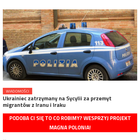
WIADOMOŚCI
Ukrainiec zatrzymany na Sycylii za przemyt
migrantów z Iranu i Iraku
PODOBA CI SIĘ TO CO ROBIMY? WESPRZYJ PROJEKT
MAGNA POLONIA!