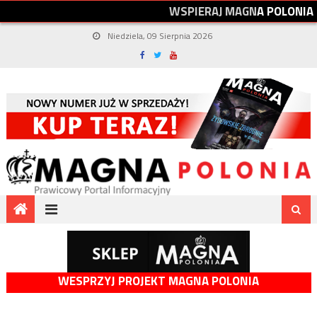
W
S
P
I
E
R
A
J
M
A
G
N
A
P
O
L
O
N
I
A
Niedziela, 09 Sierpnia 2026
WESPRZYJ PROJEKT MAGNA POLONIA