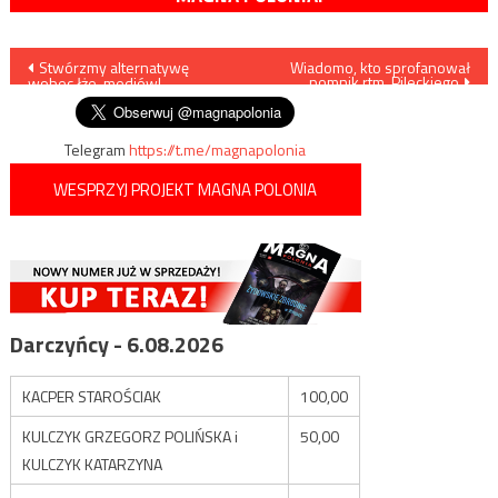
Nawigacja
Stwórzmy alternatywę
Wiadomo, kto sprofanował
pomnik rtm. Pileckiego
wobec łże-mediów!
wpisu
Telegram
https://t.me/magnapolonia
WESPRZYJ PROJEKT MAGNA POLONIA
Darczyńcy - 6.08.2026
KACPER STAROŚCIAK
100,00
KULCZYK GRZEGORZ POLIŃSKA i
50,00
KULCZYK KATARZYNA