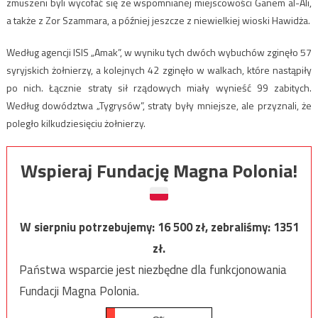
zmuszeni byli wycofać się ze wspomnianej miejscowości Ganem al-Ali,
a także z Zor Szammara, a później jeszcze z niewielkiej wioski Hawidża.
Według agencji ISIS „Amak”, w wyniku tych dwóch wybuchów zginęło 57
syryjskich żołnierzy, a kolejnych 42 zginęło w walkach, które nastąpiły
po nich. Łącznie straty sił rządowych miały wynieść 99 zabitych.
Według dowództwa „Tygrysów”, straty były mniejsze, ale przyznali, że
poległo kilkudziesięciu żołnierzy.
Wspieraj Fundację Magna Polonia!
W sierpniu potrzebujemy:
16 500
zł, zebraliśmy:
1351
zł.
Państwa wsparcie jest niezbędne dla funkcjonowania
Fundacji Magna Polonia.