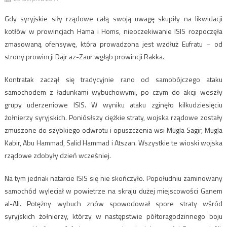
Gdy syryjskie siły rządowe całą swoją uwagę skupiły na likwidacji
kotłów w prowincjach Hama i Homs, nieoczekiwanie ISIS rozpoczęła
zmasowaną ofensywę, która prowadzona jest wzdłuż Eufratu – od
strony prowincji Dajr az-Zaur wgłąb prowincji Rakka.
Kontratak zaczął się tradycyjnie rano od samobójczego ataku
samochodem z ładunkami wybuchowymi, po czym do akcji weszły
grupy uderzeniowe ISIS. W wyniku ataku zginęło kilkudziesięciu
żołnierzy syryjskich. Poniósłszy ciężkie straty, wojska rządowe zostały
zmuszone do szybkiego odwrotu i opuszczenia wsi Mugla Sagir, Mugla
Kabir, Abu Hammad, Salid Hammad i Atszan. Wszystkie te wioski wojska
rządowe zdobyły dzień wcześniej.
Na tym jednak natarcie ISIS się nie skończyło. Popołudniu zaminowany
samochód wyleciał w powietrze na skraju dużej miejscowości Ganem
al-Ali. Potężny wybuch znów spowodował spore straty wśród
syryjskich żołnierzy, którzy w następstwie półtoragodzinnego boju