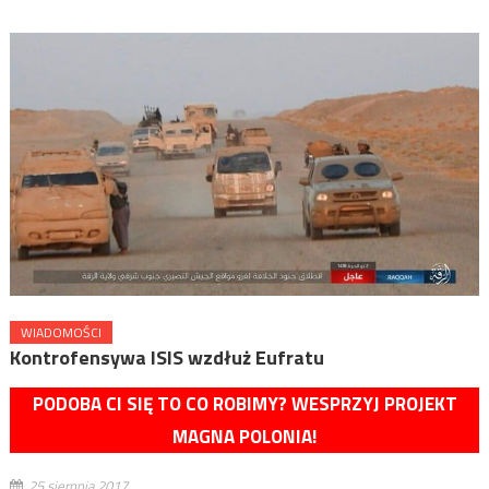
WIADOMOŚCI
Kontrofensywa ISIS wzdłuż Eufratu
PODOBA CI SIĘ TO CO ROBIMY? WESPRZYJ PROJEKT
MAGNA POLONIA!
25 sierpnia 2017