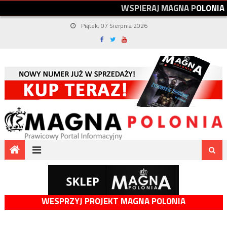
W
S
P
I
E
R
A
J
M
A
G
N
A
P
O
L
O
N
I
A
Piątek, 07 Sierpnia 2026
WESPRZYJ PROJEKT MAGNA POLONIA