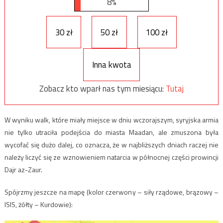
8%
30 zł
50 zł
100 zł
Inna kwota
Zobacz kto wparł nas tym miesiącu:
Tutaj
W wyniku walk, które miały miejsce w dniu wczorajszym, syryjska armia
nie tylko utraciła podejścia do miasta Maadan, ale zmuszona była
wycofać się dużo dalej, co oznacza, że w najbliższych dniach raczej nie
należy liczyć się ze wznowieniem natarcia w północnej części prowincji
Dajr az-Zaur.
Spójrzmy jeszcze na mapę (kolor czerwony – siły rządowe, brązowy –
ISIS, żółty – Kurdowie):