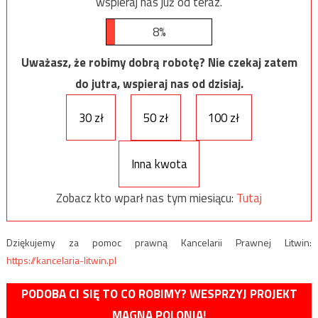
wspieraj nas już od teraz.
8%
Uważasz, że robimy dobrą robotę? Nie czekaj zatem
do jutra, wspieraj nas od dzisiaj.
30 zł
50 zł
100 zł
Inna kwota
Zobacz kto wparł nas tym miesiącu:
Tutaj
Dziękujemy za pomoc prawną Kancelarii Prawnej Litwin:
https://kancelaria-litwin.pl
PODOBA CI SIĘ TO CO ROBIMY? WESPRZYJ PROJEKT
MAGNA POLONIA!