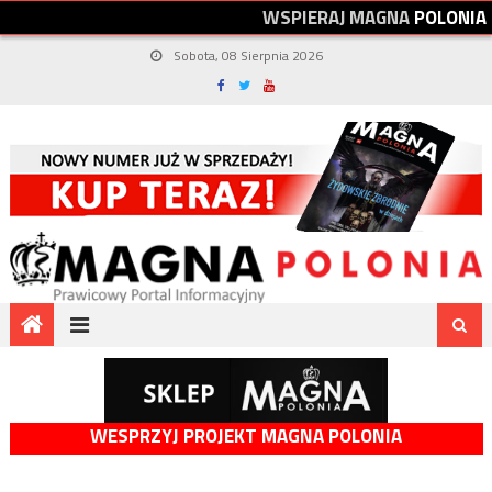
W
S
P
I
E
R
A
J
M
A
G
N
A
P
O
L
O
N
I
A
Sobota, 08 Sierpnia 2026
WESPRZYJ PROJEKT MAGNA POLONIA