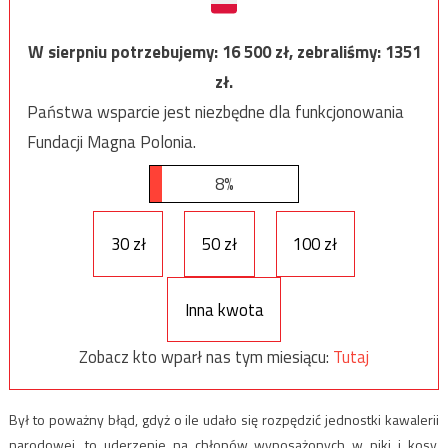
W sierpniu potrzebujemy:
16 500
zł, zebraliśmy:
1351
zł.
Państwa wsparcie jest niezbędne dla funkcjonowania
Fundacji Magna Polonia.
8%
30 zł
50 zł
100 zł
Inna kwota
Zobacz kto wparł nas tym miesiącu:
Tutaj
Był to poważny błąd, gdyż o ile udało się rozpędzić jednostki kawalerii
narodowej, to uderzenie na chłopów wyposażonych w piki i kosy,