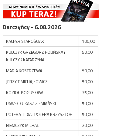
Darczyńcy - 6.08.2026
KACPER STAROŚCIAK
100,00
KULCZYK GRZEGORZ POLIŃSKA i
50,00
KULCZYK KATARZYNA
MARIA KOSTRZEWA
50,00
JERZY T MICHAJŁOWICZ
50,00
KOZIOŁ BOGUSŁAW
35,00
PAWEŁ ŁUKASZ ZIEMIAŃSKI
50,00
POTERA LIDIA i POTERA KRZYSZTOF
50,00
NIEMCZYK MICHAŁ
20,00