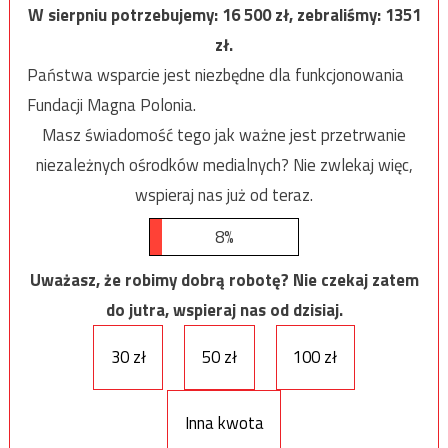
W sierpniu potrzebujemy:
16 500
zł, zebraliśmy:
1351
zł.
Państwa wsparcie jest niezbędne dla funkcjonowania
Fundacji Magna Polonia.
Masz świadomość tego jak ważne jest przetrwanie
niezależnych ośrodków medialnych? Nie zwlekaj więc,
wspieraj nas już od teraz.
8%
Uważasz, że robimy dobrą robotę? Nie czekaj zatem
do jutra, wspieraj nas od dzisiaj.
30 zł
50 zł
100 zł
Inna kwota