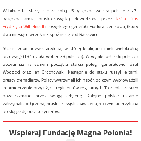
W bitwie tej starły się ze sobą 15-tysięczne wojska polskie z 27-
tysięczną armią prusko-rosyjską, dowodzoną przez
króla Prus
Fryderyka Wilhelma II
i rosyjskiego generała Fiodora Denisowa, (który
dwa miesiące wcześniej spóźnił się pod Racławice).
Starcie zdominowała artyleria, w której koalicjanci mieli wielokrotną
przewagę (134 działa wobec 33 polskich). W wyniku ostrzału polskich
pozycji już na samym początku starcia polegli generałowie Józef
Wodzicki oraz Jan Grochowski. Następnie do ataku ruszyli elitarni,
pruscy grenadierzy. Polacy wytrzymali ich napór, po czym wyprowadzili
kontruderzenie przy użyciu regimentów regularnych. To z kolei zostało
powstrzymane przez wrogą artylerię. Kolejne polskie natarcie
zatrzymała połączona, prusko-rosyjska kawaleria, po czym uderzyła na
polską jazdę oraz kosynierów.
Wspieraj Fundację Magna Polonia!