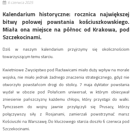
6 czerwca 2025
Kalendarium historyczne: rocznica największej
bitwy polowej powstania kościuszkowskiego.
Miała ona miejsce na północ od Krakowa, pod
Szczekocinami.
Dziś w naszym kalendarium przyjrzymy się okolicznościom
towarzyszącym temu starciu.
Kwietniowe Zwycięstwo pod Racławicami miało duży wpływ na morale
wojska, nie miało jednak żadnego znaczenia strategicznego, gdyż nie
otworzyło powstańcom drogi do stolicy. 7 maja dyktator powstania
wydał w obozie pod Połańcem uniwersał, w którym obiecywał
zniesienie pańszczyzny każdemu chłopu, który przystąpi do walki.
Tymczasem do wojny jawnie przyłączyli się Prusacy, którzy
połączywszy siły z Rosjanami, zamierzali powstrzymać marsz
Kościuszki na Warszawę. Do kluczowego starcia doszło 6 czerwca pod
Szczekocinami.