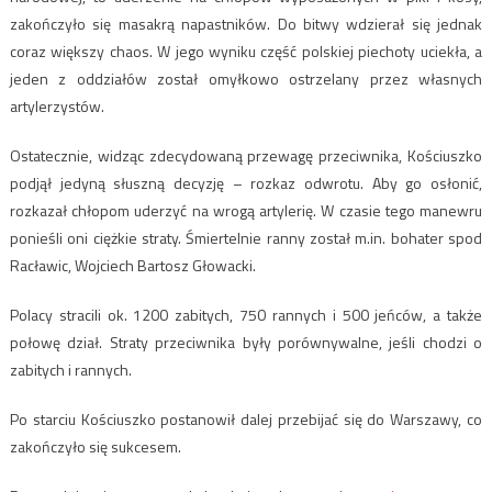
zakończyło się masakrą napastników. Do bitwy wdzierał się jednak
coraz większy chaos. W jego wyniku część polskiej piechoty uciekła, a
jeden z oddziałów został omyłkowo ostrzelany przez własnych
artylerzystów.
Ostatecznie, widząc zdecydowaną przewagę przeciwnika, Kościuszko
podjął jedyną słuszną decyzję – rozkaz odwrotu. Aby go osłonić,
rozkazał chłopom uderzyć na wrogą artylerię. W czasie tego manewru
ponieśli oni ciężkie straty. Śmiertelnie ranny został m.in. bohater spod
Racławic, Wojciech Bartosz Głowacki.
Polacy stracili ok. 1200 zabitych, 750 rannych i 500 jeńców, a także
połowę dział. Straty przeciwnika były porównywalne, jeśli chodzi o
zabitych i rannych.
Po starciu Kościuszko postanowił dalej przebijać się do Warszawy, co
zakończyło się sukcesem.