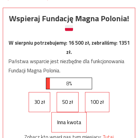
Wspieraj Fundację Magna Polonia!
W sierpniu potrzebujemy:
16 500
zł, zebraliśmy:
1351
zł.
Państwa wsparcie jest niezbędne dla funkcjonowania
Fundacji Magna Polonia.
8%
30 zł
50 zł
100 zł
Inna kwota
Zobacz kto wparł nas tym miesiącu:
Tutaj