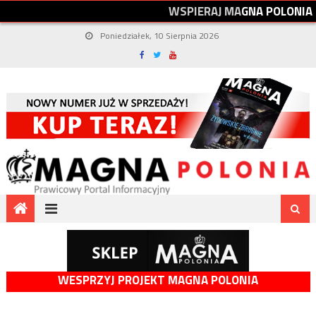
W
S
P
I
E
R
A
J
M
A
G
N
A
P
O
L
O
N
I
A
Poniedziałek, 10 Sierpnia 2026
WESPRZYJ PROJEKT MAGNA POLONIA