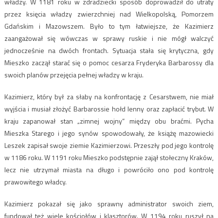
władzy. W 1181 roku w zdradziecki sposób doprowadził do utraty
przez księcia władzy zwierzchniej nad Wielkopolską, Pomorzem
Gdańskim i Mazowszem. Było to tym łatwiejsze, że Kazimierz
zaangażował się wówczas w sprawy ruskie i nie mógł walczyć
jednocześnie na dwóch frontach. Sytuacja stała się krytyczna, gdy
Mieszko zaczął starać się o pomoc cesarza Fryderyka Barbarossy dla
swoich planów przejęcia pełnej władzy w kraju.
Kazimierz, który był za słaby na konfrontację z Cesarstwem, nie miał
wyjścia i musiał złożyć Barbarossie hołd lenny oraz zapłacić trybut. W
kraju zapanował stan „zimnej wojny” między obu braćmi. Pycha
Mieszka Starego i jego synów spowodowały, że książę mazowiecki
Leszek zapisał swoje ziemie Kazimierzowi. Przeszły pod jego kontrolę
w 1186 roku. W 1191 roku Mieszko podstępnie zajął stołeczny Kraków,
lecz nie utrzymał miasta na długo i powróciło ono pod kontrolę
prawowitego władcy.
Kazimierz pokazał się jako sprawny administrator swoich ziem,
fundował też wiele kościołów i klasztorów. W 1194 roku ruszył na