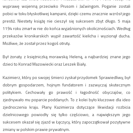
wyprawę wojenną przeciwko Prusom i Jaćwingom. Poganie zostali
pobici w toku błyskotliwej kampanii, dzięki czemu znacznie wzrósł jego
prestiż. Niestety książę nie cieszył się sukcesem zbyt długo. 5 maja
1194 roku zmarł w nie do końca wyjaśnionych okolicznościach. Według
przekazów kronikarskich wypił zawartość kielicha i wyzionął ducha.
Możliwe, że został przez kogoś otruty.
Był żonaty z księżniczką morawską Heleną, a najbardziej znane jego
dzieci to Konrad Mazowiecki oraz Leszek Biały.
Kazimierz, który po swojej śmierci zyskał przydomek Sprawiedliwy, był
dobrym gospodarzem, hojnym fundatorem i zazwyczaj skutecznym
politykiem. Cechowały go prawość i łagodność obyczajów, co
zjednywało mu poparcie poddanych. To z kolei było kluczowe dla ideo
zjednoczenia kraju. Plany Kazimierza dotyczące likwidacji rozbicia
dzielnicowego powiodły się tylko częściowo, a największym jego
sukcesem okazał się zjazd w Łęczycy, który zapoczątkował pozytywne
zmiany w polskim prawie prywatnym.