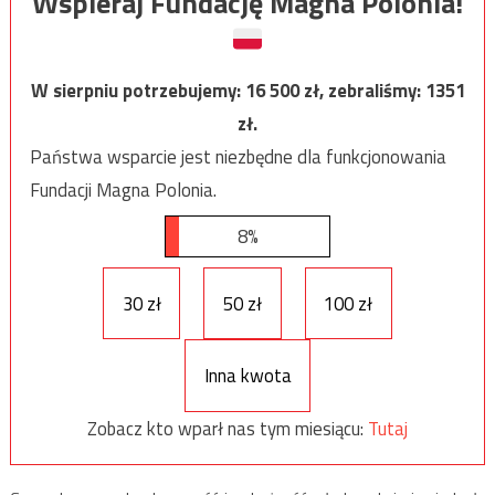
Wspieraj Fundację Magna Polonia!
W sierpniu potrzebujemy:
16 500
zł, zebraliśmy:
1351
zł.
Państwa wsparcie jest niezbędne dla funkcjonowania
Fundacji Magna Polonia.
8%
30 zł
50 zł
100 zł
Inna kwota
Zobacz kto wparł nas tym miesiącu:
Tutaj