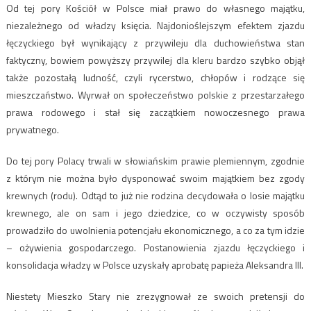
Od tej pory Kościół w Polsce miał prawo do własnego majątku,
niezależnego od władzy księcia. Najdonioślejszym efektem zjazdu
łęczyckiego był wynikający z przywileju dla duchowieństwa stan
faktyczny, bowiem powyższy przywilej dla kleru bardzo szybko objął
także pozostałą ludność, czyli rycerstwo, chłopów i rodzące się
mieszczaństwo. Wyrwał on społeczeństwo polskie z przestarzałego
prawa rodowego i stał się zaczątkiem nowoczesnego prawa
prywatnego.
Do tej pory Polacy trwali w słowiańskim prawie plemiennym, zgodnie
z którym nie można było dysponować swoim majątkiem bez zgody
krewnych (rodu). Odtąd to już nie rodzina decydowała o losie majątku
krewnego, ale on sam i jego dziedzice, co w oczywisty sposób
prowadziło do uwolnienia potencjału ekonomicznego, a co za tym idzie
– ożywienia gospodarczego. Postanowienia zjazdu łęczyckiego i
konsolidacja władzy w Polsce uzyskały aprobatę papieża Aleksandra III.
Niestety Mieszko Stary nie zrezygnował ze swoich pretensji do