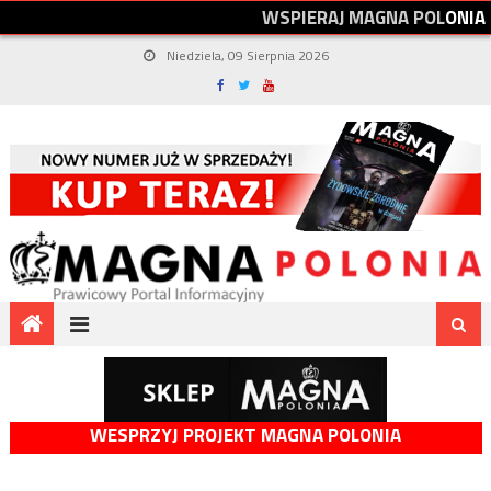
W
S
P
I
E
R
A
J
M
A
G
N
A
P
O
L
O
N
I
A
Niedziela, 09 Sierpnia 2026
WESPRZYJ PROJEKT MAGNA POLONIA