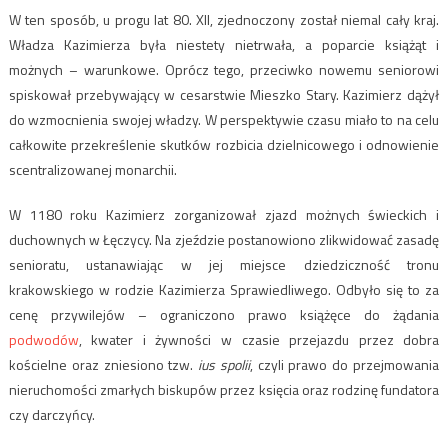
W ten sposób, u progu lat 80. XII, zjednoczony został niemal cały kraj.
Władza Kazimierza była niestety nietrwała, a poparcie książąt i
możnych – warunkowe. Oprócz tego, przeciwko nowemu seniorowi
spiskował przebywający w cesarstwie Mieszko Stary. Kazimierz dążył
do wzmocnienia swojej władzy. W perspektywie czasu miało to na celu
całkowite przekreślenie skutków rozbicia dzielnicowego i odnowienie
scentralizowanej monarchii.
W 1180 roku Kazimierz zorganizował zjazd możnych świeckich i
duchownych w Łęczycy. Na zjeździe postanowiono zlikwidować zasadę
senioratu, ustanawiając w jej miejsce dziedziczność tronu
krakowskiego w rodzie Kazimierza Sprawiedliwego. Odbyło się to za
cenę przywilejów – ograniczono prawo książęce do żądania
podwodów
, kwater i żywności w czasie przejazdu przez dobra
kościelne oraz zniesiono tzw.
ius spolii
, czyli prawo do przejmowania
nieruchomości zmarłych biskupów przez księcia oraz rodzinę fundatora
czy darczyńcy.