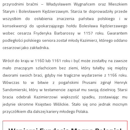
przyrodnimi braćmi – Władysławem Wygnańcem oraz Mieszkiem
Starym i Bolesławem Kędzierzawym. Starcia te doprowadziły przede
wszystkim do osłabienia znaczenia państwa polskiego i w
konsekwencji do upokarzającego hołdu Bolesława Kędzierzawego
wobec cesarza Fryderyka Barbarossy w 1157 roku. Gwarantem
podległości polskiego seniora został młody Kazimierz, którego oddano
cesarzowi jako zakładnika.
Wrócił do kraju w 1160 lub 1161 roku i być może zostałby na zawsze
mało znaczącym szlachcicem bez ziemi, który tułałby się między
dworami swoich braci, gdyby nie tragiczne wydarzenie z 1166 roku.
Wówczas to w bitwie z pogańskimi Prusami zginął Henryk
Sandomierski, który w testamencie zapisał mu swoją dzielnicę. Starsi
bracia odebrali Kazimierzowi większość spadku, zostawiając mu
jedynie skromne Księstwo Wiślickie. Stało się ono jednak mocnym
przyczółkiem dla dalszej kariery młodego Polaka.