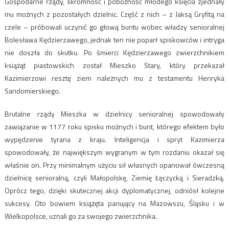
Gospodarne rządy, skromność i pobożność młodego księcia zjednały
mu możnych z pozostałych dzielnic. Część z nich – z Jaksą Gryfitą na
czele – próbowali uczynić go głową buntu wobec władzy senioralnej
Bolesława Kędzierzawego, jednak ten nie poparł spiskowców i intryga
nie doszła do skutku. Po śmierci Kędzierzawego zwierzchnikiem
książąt piastowskich został Mieszko Stary, który przekazał
Kazimierzowi resztę ziem należnych mu z testamentu Henryka
Sandomierskiego.
Brutalne rządy Mieszka w dzielnicy senioralnej spowodowały
zawiązanie w 1177 roku spisku możnych i bunt, którego efektem było
wypędzenie tyrana z kraju. Inteligencja i spryt Kazimierza
spowodowały, że największym wygranym w tym rozdaniu okazał się
właśnie on. Przy minimalnym użyciu sił własnych opanował ówczesną
dzielnicę senioralną, czyli Małopolskę, Ziemię Łęczycką i Sieradzką.
Oprócz tego, dzięki skutecznej akcji dyplomatycznej, odniósł kolejne
sukcesy. Oto bowiem książęta panujący na Mazowszu, Śląsku i w
Wielkopolsce, uznali go za swojego zwierzchnika.