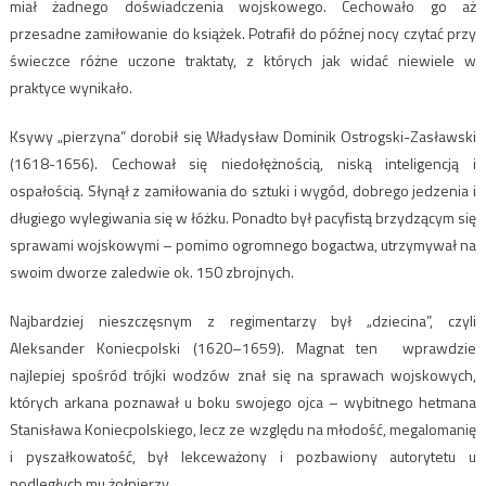
miał żadnego doświadczenia wojskowego. Cechowało go aż
przesadne zamiłowanie do książek. Potrafił do późnej nocy czytać przy
świeczce różne uczone traktaty, z których jak widać niewiele w
praktyce wynikało.
Ksywy „pierzyna” dorobił się Władysław Dominik Ostrogski-Zasławski
(1618-1656). Cechował się niedołężnością, niską inteligencją i
ospałością. Słynął z zamiłowania do sztuki i wygód, dobrego jedzenia i
długiego wylegiwania się w łóżku. Ponadto był pacyfistą brzydzącym się
sprawami wojskowymi – pomimo ogromnego bogactwa, utrzymywał na
swoim dworze zaledwie ok. 150 zbrojnych.
Najbardziej nieszczęsnym z regimentarzy był „dziecina”, czyli
Aleksander Koniecpolski (1620–1659). Magnat ten wprawdzie
najlepiej spośród trójki wodzów znał się na sprawach wojskowych,
których arkana poznawał u boku swojego ojca – wybitnego hetmana
Stanisława Koniecpolskiego, lecz ze względu na młodość, megalomanię
i pyszałkowatość, był lekceważony i pozbawiony autorytetu u
podległych mu żołnierzy.