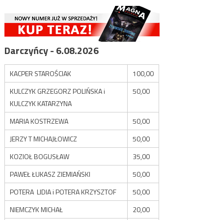
Darczyńcy - 6.08.2026
KACPER STAROŚCIAK
100,00
KULCZYK GRZEGORZ POLIŃSKA i
50,00
KULCZYK KATARZYNA
MARIA KOSTRZEWA
50,00
JERZY T MICHAJŁOWICZ
50,00
KOZIOŁ BOGUSŁAW
35,00
PAWEŁ ŁUKASZ ZIEMIAŃSKI
50,00
POTERA LIDIA i POTERA KRZYSZTOF
50,00
NIEMCZYK MICHAŁ
20,00