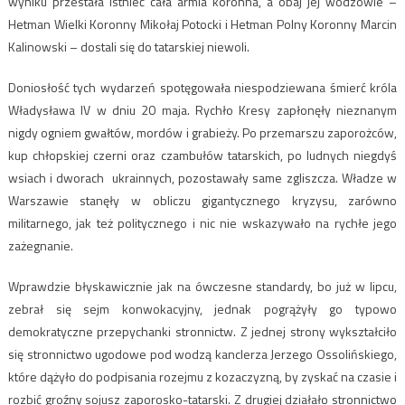
wyniku przestała istnieć cała armia koronna, a obaj jej wodzowie –
Hetman Wielki Koronny Mikołaj Potocki i Hetman Polny Koronny Marcin
Kalinowski – dostali się do tatarskiej niewoli.
Doniosłość tych wydarzeń spotęgowała niespodziewana śmierć króla
Władysława IV w dniu 20 maja. Rychło Kresy zapłonęły nieznanym
nigdy ogniem gwałtów, mordów i grabieży. Po przemarszu zaporożców,
kup chłopskiej czerni oraz czambułów tatarskich, po ludnych niegdyś
wsiach i dworach ukrainnych, pozostawały same zgliszcza. Władze w
Warszawie stanęły w obliczu gigantycznego kryzysu, zarówno
militarnego, jak też politycznego i nic nie wskazywało na rychłe jego
zażegnanie.
Wprawdzie błyskawicznie jak na ówczesne standardy, bo już w lipcu,
zebrał się sejm konwokacyjny, jednak pogrążyły go typowo
demokratyczne przepychanki stronnictw. Z jednej strony wykształciło
się stronnictwo ugodowe pod wodzą kanclerza Jerzego Ossolińskiego,
które dążyło do podpisania rozejmu z kozaczyzną, by zyskać na czasie i
rozbić groźny sojusz zaporosko-tatarski. Z drugiej działało stronnictwo