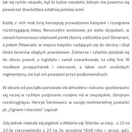
Jak się rychło okazało, byli to ludzie nieudolni, którym nie powinno się
powierzać dowództwa ostatniej polskiej armii.
Każdy z nich miał inną koncepcję prowadzenia kampanii i rozegrania
rozstrzygającej bitwy. Nieszczęśni wodzowie, po wielu dysputach, w
ramach konsensusu ustanowili punkt zborny oddziałów pod Glinianami,
a potem Piławcami, w miejscu kiepsko nadającym się do obrony i zbyt
blisko terenów objętych powstaniem. Żołnierze i szlachta zjeżdżali się
do obozu powoli, a logistyka i zwiad szwankowały na całej linii. W
rezultacie przepychanek i niesnasek, a także cech osobistych
regimentarzy, nie byli oni poważani przez podkomendnych.
W obozie od początku panowała zła atmosfera i sukcesu spodziewano
się raczej w rychłym podpisaniu rozejmu niż w zwycięskim, zbrojnym
rozstrzygnięciu. Henryk Sienkiewicz w swojej nieśmiertelnej powieści
pt. „Ogniem i mieczem” zapisał:
Gdy jednak rozeszły się pogłoski o zbliżaniu się Tatarów, w nocy… z 22 na
23
(w rzeczywistości z 23 na 24 września 1648 roku – przyp. aut.),