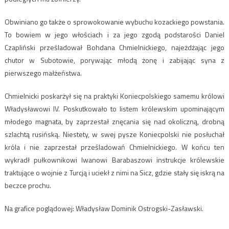
Obwiniano go także o sprowokowanie wybuchu kozackiego powstania.
To bowiem w jego włościach i za jego zgodą podstarości Daniel
Czapliński prześladował Bohdana Chmielnickiego, najeżdżając jego
chutor w Subotowie, porywając młodą żonę i zabijając syna z
pierwszego małżeństwa.
Chmielnicki poskarżył się na praktyki Koniecpolskiego samemu królowi
Władysławowi IV. Poskutkowało to listem królewskim upominającym
młodego magnata, by zaprzestał znęcania się nad okoliczną, drobną
szlachtą rusińską. Niestety, w swej pysze Koniecpolski nie posłuchał
króla i nie zaprzestał prześladowań Chmielnickiego. W końcu ten
wykradł pułkownikowi Iwanowi Barabaszowi instrukcje królewskie
traktujące o wojnie z Turcją i uciekł z nimi na Sicz, gdzie stały się iskrą na
beczce prochu.
Na grafice poglądowej: Władysław Dominik Ostrogski-Zasławski.