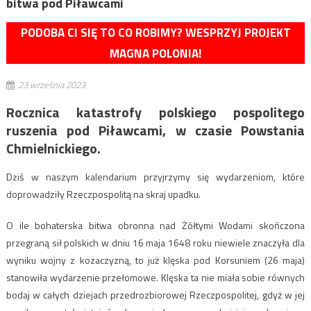
bitwa pod Piławcami
PODOBA CI SIĘ TO CO ROBIMY? WESPRZYJ PROJEKT
MAGNA POLONIA!
23 września 2023
Rocznica katastrofy polskiego pospolitego
ruszenia pod Piławcami, w czasie Powstania
Chmielnickiego.
Dziś w naszym kalendarium przyjrzymy się wydarzeniom, które
doprowadziły Rzeczpospolitą na skraj upadku.
O ile bohaterska bitwa obronna nad Żółtymi Wodami skończona
przegraną sił polskich w dniu 16 maja 1648 roku niewiele znaczyła dla
wyniku wojny z kozaczyzną, to już klęska pod Korsuniem (26 maja)
stanowiła wydarzenie przełomowe. Klęska ta nie miała sobie równych
bodaj w całych dziejach przedrozbiorowej Rzeczpospolitej, gdyż w jej