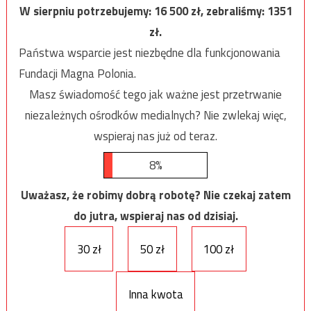
W sierpniu potrzebujemy:
16 500
zł, zebraliśmy:
1351
zł.
Państwa wsparcie jest niezbędne dla funkcjonowania
Fundacji Magna Polonia.
Masz świadomość tego jak ważne jest przetrwanie
niezależnych ośrodków medialnych? Nie zwlekaj więc,
wspieraj nas już od teraz.
8%
Uważasz, że robimy dobrą robotę? Nie czekaj zatem
do jutra, wspieraj nas od dzisiaj.
30 zł
50 zł
100 zł
Inna kwota