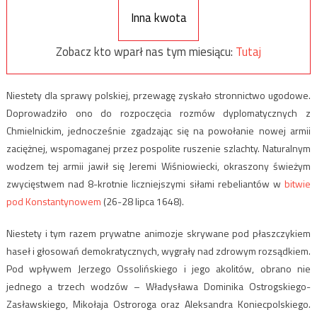
Inna kwota
Zobacz kto wparł nas tym miesiącu:
Tutaj
Niestety dla sprawy polskiej, przewagę zyskało stronnictwo ugodowe.
Doprowadziło ono do rozpoczęcia rozmów dyplomatycznych z
Chmielnickim, jednocześnie zgadzając się na powołanie nowej armii
zaciężnej, wspomaganej przez pospolite ruszenie szlachty. Naturalnym
wodzem tej armii jawił się Jeremi Wiśniowiecki, okraszony świeżym
zwycięstwem nad 8-krotnie liczniejszymi siłami rebeliantów w
bitwie
pod Konstantynowem
(26-28 lipca 1648).
Niestety i tym razem prywatne animozje skrywane pod płaszczykiem
haseł i głosowań demokratycznych, wygrały nad zdrowym rozsądkiem.
Pod wpływem Jerzego Ossolińskiego i jego akolitów, obrano nie
jednego a trzech wodzów – Władysława Dominika Ostrogskiego-
Zasławskiego, Mikołaja Ostroroga oraz Aleksandra Koniecpolskiego.