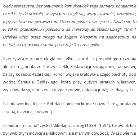
k
iedy starszyzna, bez ujawnienia komukolwiek tego zamiaru, potajemnie
rzuciła się do ucieczki, wszyscy rozbiegli się; wozy, żywność, uzbrojenie,
łupy zostawiono pierwszemu, któremu posłuży szczęście… Działo się to
w takim przerażeniu i pośpiechu, że niektórzy do obiadu ubiegli 18 mil.
Uciekali więc, przez nikogo nie ścigani, niepomni na szlachectwo, na
wstyd, na to, w jakim stanie pozostaje Rzeczpospolita.
Rzeczywiście panice uległa nie tylko szlachta z pospolitego ruszenia
ale też regimentarze, którzy uciekli, zostawiając swoją armię na pastwę
dziczy kozacko-tatarskiej. Honor wojska uratowała część piechoty pod
wodzą Samuela Osińskiego, która przy dużych stratach własnych,
wycofywała się marszem ubezpieczonym, osłaniając tyły uciekających.
Po piławieckiej klęsce Bohdan Chmielnicki miał nazwać regimentarzy
„łaciną, dzieciną i pierzyną”.
Pseudonim „łacina” zyskał Mikołaj Ostroróg (1593–1651). Człowiek ten
był wybitnym mówcą sejmikowym, ale marnym dowódcą. Właściwie nie