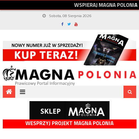
W
S
P
I
E
R
A
J
M
A
G
N
A
P
O
L
O
N
I
A
Sobota, 08 Sierpnia 2026
WESPRZYJ PROJEKT MAGNA POLONIA