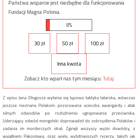
Państwa wsparcie jest niezbędne dla funkcjonowania
Fundacji Magna Polonia.
8%
30 zł
50 zł
100 zł
Inna kwota
Zobacz kto wparł nas tym miesiącu:
Tutaj
Z opisu Jana Długosza wyłania się typowa taktyka tatarska, wówczas
jeszcze nieznana Polakom: pozorowana ucieczka awangardy i atak
silnych odwodów po rozluźnieniu ugrupowania przeciwnika.
Uderzający odwód mongolski doprowadził do oskrzydlenia Polaków i
zadania im morderczych strat. Zginęli wszyscy wyżsi dowódcy, z
wyjątkiem Pakosława, oraz wielu wybitniejszych rycerzy, takich jak