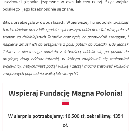
uszykowali głęboko (zapewne w dwa lub trzy rzuty). Szyk wojska
polskiego i jego liczebność nie są znane.
Bitwa przebiegała w dwóch fazach. W pierwszej, hufiec polski „
walcząc
bardzo dzielnie przez kilka godzin z pierwszym oddziałem Tatarów, położył
trupem co dzielniejszych Tatarów oraz tych, co przewodzili szeregom, i
najpierw zmusił ich do ustąpienia z pola, potem do ucieczki. Gdy jednak
Tatarzy z pierwszego oddziału z łatwością oddalili się po posiłki do
drugiego, drugi oddział tatarski, w którym znajdowali się znakomitsi
wojownicy, natychmiast podjął walkę i zaczął mocno tratować Polaków
zmęczonych poprzednią walką lub rannych”
.
Wspieraj Fundację Magna Polonia!
W sierpniu potrzebujemy:
16 500
zł, zebraliśmy:
1351
zł.