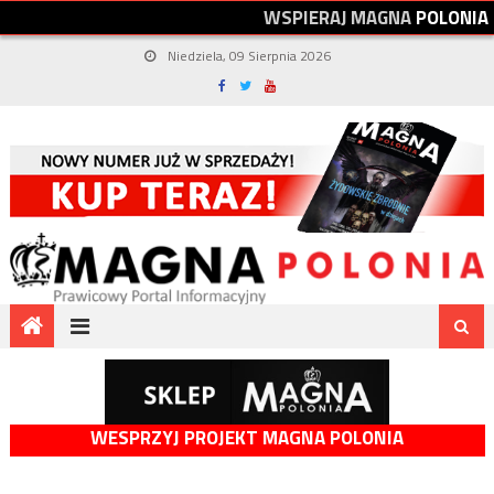
W
S
P
I
E
R
A
J
M
A
G
N
A
P
O
L
O
N
I
A
Niedziela, 09 Sierpnia 2026
WESPRZYJ PROJEKT MAGNA POLONIA