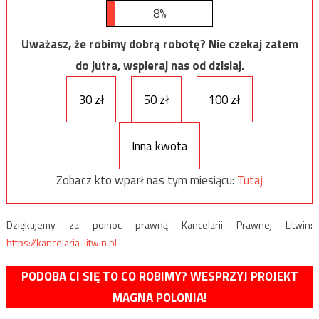
8%
Uważasz, że robimy dobrą robotę? Nie czekaj zatem
do jutra, wspieraj nas od dzisiaj.
30 zł
50 zł
100 zł
Inna kwota
Zobacz kto wparł nas tym miesiącu:
Tutaj
Dziękujemy za pomoc prawną Kancelarii Prawnej Litwin:
https://kancelaria-litwin.pl
PODOBA CI SIĘ TO CO ROBIMY? WESPRZYJ PROJEKT
MAGNA POLONIA!