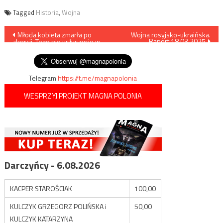
Tagged
Historia
,
Wojna
Nawigacja
Młoda kobieta zmarła po
Wojna rosyjsko-ukraińska.
Raport 18.03.2025
aborcji. Tego nie usłyszycie w
wpisu
mediach
Telegram
https://t.me/magnapolonia
WESPRZYJ PROJEKT MAGNA POLONIA
Darczyńcy - 6.08.2026
KACPER STAROŚCIAK
100,00
KULCZYK GRZEGORZ POLIŃSKA i
50,00
KULCZYK KATARZYNA