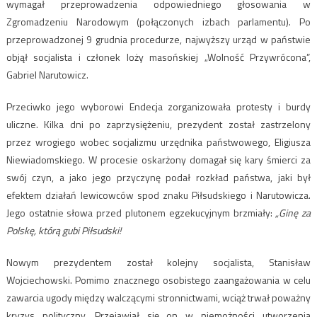
wymagał przeprowadzenia odpowiedniego głosowania w
Zgromadzeniu Narodowym (połączonych izbach parlamentu). Po
przeprowadzonej 9 grudnia procedurze, najwyższy urząd w państwie
objął socjalista i członek loży masońskiej „Wolność Przywrócona”,
Gabriel Narutowicz.
Przeciwko jego wyborowi Endecja zorganizowała protesty i burdy
uliczne. Kilka dni po zaprzysiężeniu, prezydent został zastrzelony
przez wrogiego wobec socjalizmu urzędnika państwowego, Eligiusza
Niewiadomskiego. W procesie oskarżony domagał się kary śmierci za
swój czyn, a jako jego przyczynę podał rozkład państwa, jaki był
efektem działań lewicowców spod znaku Piłsudskiego i Narutowicza.
Jego ostatnie słowa przed plutonem egzekucyjnym brzmiały:
„Ginę za
Polskę, którą gubi Piłsudski!
Nowym prezydentem został kolejny socjalista, Stanisław
Wojciechowski. Pomimo znacznego osobistego zaangażowania w celu
zawarcia ugody między walczącymi stronnictwami, wciąż trwał poważny
kryzys polityczny. Przejawiał się on w niemożności utworzenia