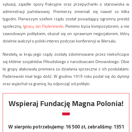
sytuacji, zajadłe spory frakcyjne oraz przepychanki o stanowiska w
administracji państwowej. Premierzy zmieniali się nawet co kilka
tygodni. Pierwszym szefem rządu został posiadający ogromny prestiż
społeczny,
Ignacy Jan Paderewski
. Pomimo bycia kompozytorem, a nie
zawodowym politykiem, okazał się on sprawnym negocjatorem, który
dzielnie walczył o polski interes podczas konferencji w Wersalu.
Niestety, w kraju jego rządy zostały zdominowane przez niekończące
się kłótnie socjalistów Piłsudskiego z narodowcami Dmowskiego. Obie
te grupy atakowały premiera za działania sprzeczne z ich postulatami.
Paderewski miał tego dość. W grudniu 1919 roku podał się do dymisji
oraz wyjechał za granicę, by odpocząć od polityki.
Wspieraj Fundację Magna Polonia!
W sierpniu potrzebujemy:
16 500
zł, zebraliśmy:
1351