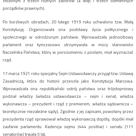
złożonym z trzech różnych zaborów (a więc i trzech odmiennych
porządków prawnych).
Po burzliwych obradach, 20 lutego 1919 roku uchwalono tzw. Małą
Konstytucję. Organizowała ona podstawy życia politycznego i
społecznego w odrodzonym państwie. Wprowadzała jednoizbowy
parlament oraz tymczasowo utrzymywała w mocy stanowisko
Naczelnika Państwa, który w porozumieniu z posłami, miał wyznaczać
rząd.
17 marca 1921 roku specjalny Sejm Ustawodawczy przyjął tzw. Ustawę
Zasadniczą, która do historii przeszła jako Konstytucja Marcowa.
Wprowadzała ona republikański ustrój państwa oraz trójstopniowy
podział władzy (władza ustawodawcza – sejm i senat, władza
wykonawcza – prezydent i rząd z premierem, władza sądownicza –
teoretycznie niezależne sądy). Zgodnie z jej zapisami, powołany przez
prezydenta rząd sprawował władzę wykonawczą dopóty, dopóki miał
zaufanie parlamentu. Kadencja sejmu (444 posłów) i senatu (111
senatorów) trwała 5 lat.