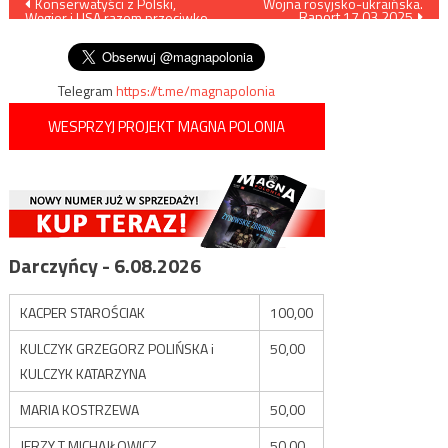
Nawigacja
Konserwatyści z Polski,
Wojna rosyjsko-ukraińska.
Raport 17.03.2025
Węgier i USA razem przeciwko
wpisu
eurokomunie
Telegram
https://t.me/magnapolonia
WESPRZYJ PROJEKT MAGNA POLONIA
Darczyńcy - 6.08.2026
KACPER STAROŚCIAK
100,00
KULCZYK GRZEGORZ POLIŃSKA i
50,00
KULCZYK KATARZYNA
MARIA KOSTRZEWA
50,00
JERZY T MICHAJŁOWICZ
50,00