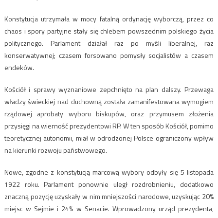
Konstytucja utrzymała w mocy fatalną ordynację wyborczą, przez co
chaos i spory partyjne stały się chlebem powszednim polskiego życia
politycznego. Parlament działał raz po myśli liberalnej, raz
konserwatywnej; czasem forsowano pomysły socjalistów a czasem
endeków.
Kościół i sprawy wyznaniowe zepchnięto na plan dalszy. Przewaga
władzy świeckiej nad duchowną została zamanifestowana wymogiem
rządowej aprobaty wyboru biskupów, oraz przymusem złożenia
przysięgi na wierność prezydentowi RP. W ten sposób Kościół, pomimo
teoretycznej autonomii, miał w odrodzonej Polsce ograniczony wpływ
na kierunki rozwoju państwowego.
Nowe, zgodne z konstytucją marcową wybory odbyły się 5 listopada
1922 roku. Parlament ponownie uległ rozdrobnieniu, dodatkowo
znaczną pozycję uzyskały w nim mniejszości narodowe, uzyskując 20%
miejsc w Sejmie i 24% w Senacie. Wprowadzony urząd prezydenta,