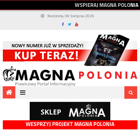
W
S
P
I
E
R
A
J
M
A
G
N
A
P
O
L
O
N
I
A
Niedziela, 09 Sierpnia 2026
WESPRZYJ PROJEKT MAGNA POLONIA