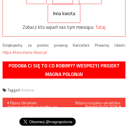
Inna kwota
Zobacz kto wparł nas tym miesiącu:
Tutaj
Dziękujemy za pomoc prawną Kancelarii Prawnej Litwin:
https://kancelaria-litwin.pl
PODOBA CI SIĘ TO CO ROBIMY? WESPRZYJ PROJEKT
MAGNA POLONIA!
Tagged
Historia
Nawigacja
Pijany Ukrainiec
Wojna rosyjsko-ukraińska.
Raport 15.07.2026
doprowadził do wypadku, po
wpisu
czym pobił poszkodowaną
Polkę. W mediach cisza