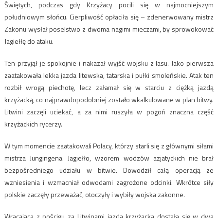
Świętych, podczas gdy Krzyżacy pocili się w najmocniejszym
południowym słońcu. Cierpliwość opłaciła się – zdenerwowany mistrz
Zakonu wysłał poselstwo z dwoma nagimi mieczami, by sprowokować
Jagiełłę do ataku.
Ten przyjął je spokojnie i nakazał wyjść wojsku z lasu. Jako pierwsza
zaatakowała lekka jazda litewska, tatarska i pułki smoleńskie. Atak ten
rozbił wrogą piechotę, lecz załamał się w starciu z ciężką jazdą
krzyżacką, co najprawdopodobniej zostało wkalkulowane w plan bitwy.
Litwini zaczęli uciekać, a za nimi ruszyła w pogoń znaczna część
krzyżackich rycerzy.
W tym momencie zaatakowali Polacy, którzy starli się z głównymi siłami
mistrza Jungingena. Jagiełło, wzorem wodzów azjatyckich nie brał
bezpośredniego udziału w bitwie. Dowodził całą operacją ze
wzniesienia i wzmacniał odwodami zagrożone odcinki. Wkrótce siły
polskie zaczęły przeważać, otoczyły i wybiły wojska zakonne.
Wracająca z pościgu za Litwinami jazda krzyżacka dostała się w dwa