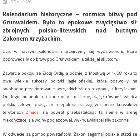
15 lipca 2026
Kalendarium historyczne – rocznica bitwy pod
Grunwaldem. Było to epokowe zwycięstwo sił
zbrojnych polsko-litewskich nad butnym
Zakonem Krzyżackim.
Dziś w naszym Kalendarium przyjrzymy się wydarzeniom, które
doprowadziły do bitwy pod Grunwaldem, a także jej skutkom.
Zawarcie pokoju ze Złotą Ordą, a później z Moskwą w 1408 roku to
dwa wielkie sukcesy polityki jagiellońskiej, które pozwoliły na
swobodne przekierowanie wszystkich sił do rozprawy z Krzyżakami.
Od tego momentu do konfrontacji militarnej dążył również władca
polski. Celowo podsycano niepokoje na zajętych przez krzyżaków
terytoriach
Żmudzi
, na powrót przekształcając tą ziemię w arenę
niekończącej się wojny podjazdowej, wykrwawiającej siły zakonne.
W odwecie za pomoc powstańcom, Zakon zagarnął polskie statki ze