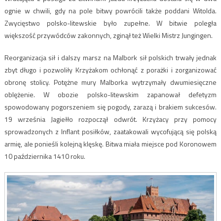
ognie w chwili, gdy na pole bitwy powrócili także poddani Witolda.
Zwycięstwo polsko-litewskie było zupełne. W bitwie poległa
większość przywódców zakonnych, zginął też Wielki Mistrz Jungingen.
Reorganizacja sił i dalszy marsz na Malbork sił polskich trwały jednak
zbyt długo i pozwoliły Krzyżakom ochłonąć z porażki i zorganizować
obronę stolicy. Potężne mury Malborka wytrzymały dwumiesięczne
oblężenie. W obozie polsko-litewskim zapanował defetyzm
spowodowany pogorszeniem się pogody, zarazą i brakiem sukcesów.
19 września Jagiełło rozpoczął odwrót. Krzyżacy przy pomocy
sprowadzonych z Inflant posiłków, zaatakowali wycofującą się polską
armię, ale ponieśli kolejną klęskę. Bitwa miała miejsce pod Koronowem
10 października 1410 roku.