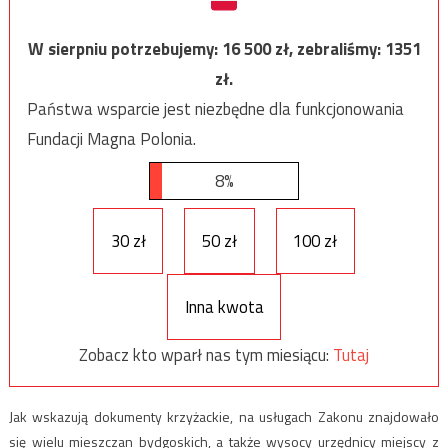
W sierpniu potrzebujemy:
16 500
zł, zebraliśmy:
1351
zł.
Państwa wsparcie jest niezbędne dla funkcjonowania
Fundacji Magna Polonia.
8%
30 zł
50 zł
100 zł
Inna kwota
Zobacz kto wparł nas tym miesiącu:
Tutaj
Jak wskazują dokumenty krzyżackie, na usługach Zakonu znajdowało
się wielu mieszczan bydgoskich, a także wysocy urzędnicy miejscy z