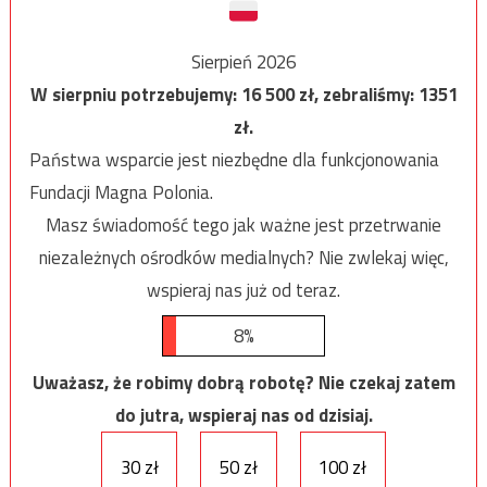
Sierpień 2026
W sierpniu potrzebujemy:
16 500
zł, zebraliśmy:
1351
zł.
Państwa wsparcie jest niezbędne dla funkcjonowania
Fundacji Magna Polonia.
Masz świadomość tego jak ważne jest przetrwanie
niezależnych ośrodków medialnych? Nie zwlekaj więc,
wspieraj nas już od teraz.
8%
Uważasz, że robimy dobrą robotę? Nie czekaj zatem
do jutra, wspieraj nas od dzisiaj.
30 zł
50 zł
100 zł