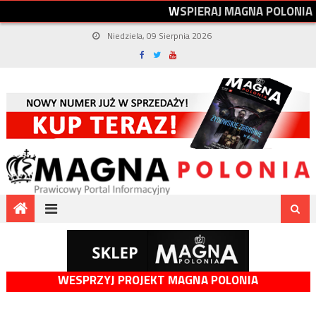
W
S
P
I
E
R
A
J
M
A
G
N
A
P
O
L
O
N
I
A
Niedziela, 09 Sierpnia 2026
WESPRZYJ PROJEKT MAGNA POLONIA