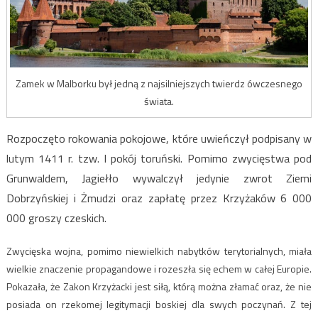
Zamek w Malborku był jedną z najsilniejszych twierdz ówczesnego
świata.
Rozpoczęto rokowania pokojowe, które uwieńczył podpisany w
lutym 1411 r. tzw. I pokój toruński. Pomimo zwycięstwa pod
Grunwaldem, Jagiełło wywalczył jedynie zwrot Ziemi
Dobrzyńskiej i Żmudzi oraz zapłatę przez Krzyżaków 6 000
000 groszy czeskich.
Zwycięska wojna, pomimo niewielkich nabytków terytorialnych, miała
wielkie znaczenie propagandowe i rozeszła się echem w całej Europie.
Pokazała, że Zakon Krzyżacki jest siłą, którą można złamać oraz, że nie
posiada on rzekomej legitymacji boskiej dla swych poczynań. Z tej