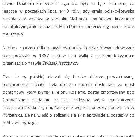
Litwie. Działania królewskich agentów były na tyle skuteczne, że
jeszcze w początkach lipca 1410 roku, gdy armia polsko-litewska
ruszała z Mazowsza w kierunku Malborka, dowództwo krzyżackie
nadal utrzymywało pokaźne siły na Pomorzu przeciw zagrożeniu, które
nie istniało.
Nie bez znaczenia dla pomyślności polskich działań wywiadowczych
była powstała w 1397 roku w celu walki z uciskiem krzyżackim
organizacja o nazwie
Związek Jaszczurczy
.
Plan strony polskiej okazał się bardzo dobrze przygotowany.
Synchronizacja działań była do tego stopnia doskonała, że most
pontonowy, który płynął z rejonu Kozienic, został zmontowany pod
Czerwińskiem dokładnie na czas nadejścia wojsk sojuszniczych.
Przeprawa trwała trzy dni. Następnie wojska podeszły pod zamek w
Kurzętniku, ale na wieść o zbliżaniu się sił nieprzyjaciela, odstąpiły od
próby zdobycia go.
Wkrótce obie armie spotkały się na polach niedaleko wsi Grunwald.