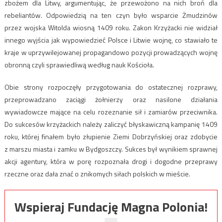
zbożem dla Litwy, argumentując, że przewożono na nich broń dla
rebeliantów. Odpowiedzią na ten czyn było wsparcie Żmudzinów
przez wojska Witolda wiosną 1409 roku. Zakon Krzyżacki nie widział
innego wyjścia jak wypowiedzieć Polsce i Litwie wojnę, co stawiało te
kraje w uprzywilejowanej propagandowo pozycji prowadzących wojnę
obronną czyli sprawiedliwą według nauk Kościoła.
Obie strony rozpoczęły przygotowania do ostatecznej rozprawy,
przeprowadzano zaciągi żołnierzy oraz nasilone działania
wywiadowcze mające na celu rozeznanie sił i zamiarów przeciwnika.
Do sukcesów krzyżackich należy zaliczyć błyskawiczną kampanię 1409
roku, której finałem było złupienie Ziemi Dobrzyńskiej oraz zdobycie
z marszu miasta i zamku w Bydgoszczy. Sukces był wynikiem sprawnej
akcji agentury, która w porę rozpoznała drogi i dogodne przeprawy
rzeczne oraz dała znać o znikomych siłach polskich w mieście.
Wspieraj Fundację Magna Polonia!