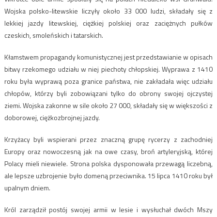
Wojska polsko-litewskie liczyły około 33 000 ludzi, składały się z
lekkiej jazdy litewskiej, ciężkiej polskiej oraz zaciężnych pułków
czeskich, smoleńskich i tatarskich.
Kłamstwem propagandy komunistycznej jest przedstawianie w opisach
bitwy rzekomego udziału w niej piechoty chłopskiej. Wyprawa z 1410
roku była wyprawą poza granice państwa, nie zakładała więc udziału
chłopów, którzy byli zobowiązani tylko do obrony swojej ojczystej
ziemi. Wojska zakonne w sile około 27 000, składały się w większości z
doborowej, ciężkozbrojnej jazdy.
Krzyżacy byli wspierani przez znaczną grupę rycerzy z zachodniej
Europy oraz nowoczesną jak na owe czasy, broń artyleryjską, której
Polacy mieli niewiele. Strona polska dysponowała przewagą liczebną,
ale lepsze uzbrojenie było domeną przeciwnika. 15 lipca 1410 roku był
upalnym dniem.
Król zarządził postój swojej armii w lesie i wysłuchał dwóch Mszy