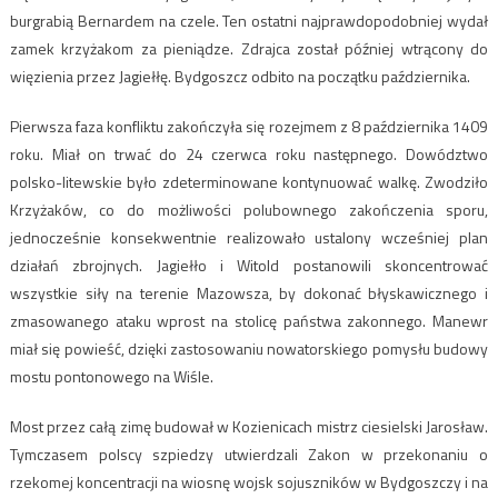
burgrabią Bernardem na czele. Ten ostatni najprawdopodobniej wydał
zamek krzyżakom za pieniądze. Zdrajca został później wtrącony do
więzienia przez Jagiełłę. Bydgoszcz odbito na początku października.
Pierwsza faza konfliktu zakończyła się rozejmem z 8 października 1409
roku. Miał on trwać do 24 czerwca roku następnego. Dowództwo
polsko-litewskie było zdeterminowane kontynuować walkę. Zwodziło
Krzyżaków, co do możliwości polubownego zakończenia sporu,
jednocześnie konsekwentnie realizowało ustalony wcześniej plan
działań zbrojnych. Jagiełło i Witold postanowili skoncentrować
wszystkie siły na terenie Mazowsza, by dokonać błyskawicznego i
zmasowanego ataku wprost na stolicę państwa zakonnego. Manewr
miał się powieść, dzięki zastosowaniu nowatorskiego pomysłu budowy
mostu pontonowego na Wiśle.
Most przez całą zimę budował w Kozienicach mistrz ciesielski Jarosław.
Tymczasem polscy szpiedzy utwierdzali Zakon w przekonaniu o
rzekomej koncentracji na wiosnę wojsk sojuszników w Bydgoszczy i na