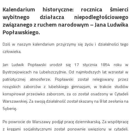
Kalendarium historyczne: rocznica śmierci
wybitnego działacza niepodległościowego
związanego z ruchem narodowym – Jana Ludwika
Popławskiego.
Dziś w naszym kalendarium przyjrzymy się życiu i działalności tego
człowieka.
Jan Ludwik Popławski urodził się 17 stycznia 1854 roku w
Bystrzejowicach na Lubelszczyźnie. Od najmłodszych lat wzrastał w
patriotycznej atmosferze. Popławski został relegowany przez
rosyjskich zaborców z lubelskiego gimnazjum, w trakcie studiów
konspirował przeciwko zaborcom, za co został osadzony w Cytadeli
Warszawskiej. Za swoją działalność został skazany na 8 lat zesłania na
Syberię.
Po powrocie do Warszawy podjął pracę dziennikarską. Za współpracę
z kręgami socjalistycznymi został ponownie uwięziony w cytadeli.