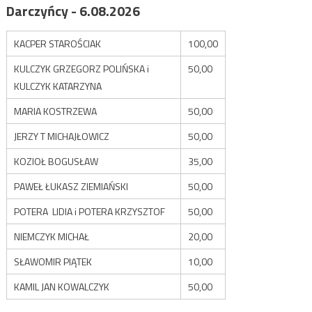
Darczyńcy - 6.08.2026
KACPER STAROŚCIAK
100,00
KULCZYK GRZEGORZ POLIŃSKA i
50,00
KULCZYK KATARZYNA
MARIA KOSTRZEWA
50,00
JERZY T MICHAJŁOWICZ
50,00
KOZIOŁ BOGUSŁAW
35,00
PAWEŁ ŁUKASZ ZIEMIAŃSKI
50,00
POTERA LIDIA i POTERA KRZYSZTOF
50,00
NIEMCZYK MICHAŁ
20,00
SŁAWOMIR PIĄTEK
10,00
KAMIL JAN KOWALCZYK
50,00