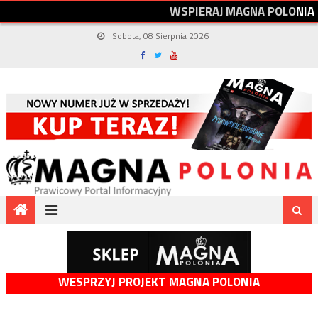
W
S
P
I
E
R
A
J
M
A
G
N
A
P
O
L
O
N
I
A
Sobota, 08 Sierpnia 2026
WESPRZYJ PROJEKT MAGNA POLONIA