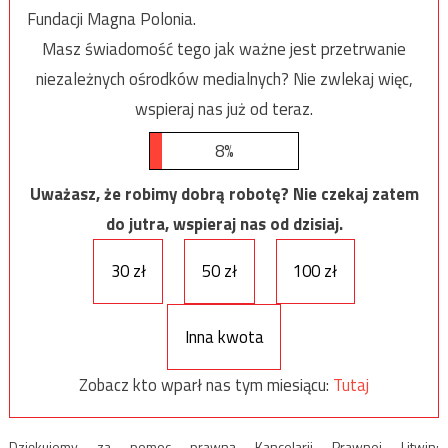
Fundacji Magna Polonia.
Masz świadomość tego jak ważne jest przetrwanie
niezależnych ośrodków medialnych? Nie zwlekaj więc,
wspieraj nas już od teraz.
8%
Uważasz, że robimy dobrą robotę? Nie czekaj zatem
do jutra, wspieraj nas od dzisiaj.
30 zł
50 zł
100 zł
Inna kwota
Zobacz kto wparł nas tym miesiącu:
Tutaj
Dziękujemy za pomoc prawną Kancelarii Prawnej Litwin: