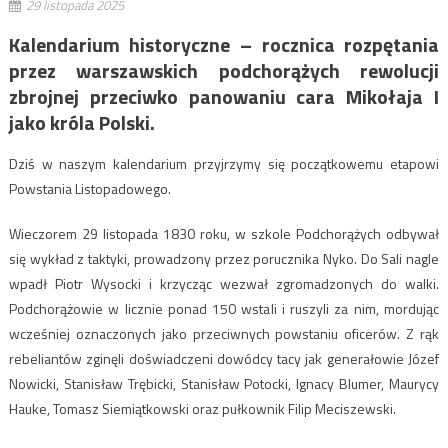
29 listopada 2025
Kalendarium historyczne – rocznica rozpętania
przez warszawskich podchorążych rewolucji
zbrojnej przeciwko panowaniu cara Mikołaja I
jako króla Polski.
Dziś w naszym kalendarium przyjrzymy się początkowemu etapowi
Powstania Listopadowego.
Wieczorem 29 listopada 1830 roku, w szkole Podchorążych odbywał
się wykład z taktyki, prowadzony przez porucznika Nyko. Do Sali nagle
wpadł Piotr Wysocki i krzycząc wezwał zgromadzonych do walki.
Podchorążowie w licznie ponad 150 wstali i ruszyli za nim, mordując
wcześniej oznaczonych jako przeciwnych powstaniu oficerów. Z rąk
rebeliantów zginęli doświadczeni dowódcy tacy jak generałowie Józef
Nowicki, Stanisław Trębicki, Stanisław Potocki, Ignacy Blumer, Maurycy
Hauke, Tomasz Siemiątkowski oraz pułkownik Filip Meciszewski.