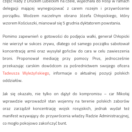
część Rady z Druckim Lubeckim na czele, wyjechała do Rosji w ramach
delegacji mającej wynegocjować z carem rozejm i przywrócenie
porządku. Wodzem naczelnym obrano Józefa Chłopickiego, który
wzorem Kościuszki, mianował się 5 grudnia dyktatorem powstania.
Pomimo zapewnień o gotowości do podjęcia walki, generał Chłopicki
nie wierzył w sukces zrywu, dlatego od samego początku sabotował
koncentrację armii oraz wysyłał gońców do cara w celu zawieszenia
broni. Proponował mediację przy pomocy Prus, jednocześnie
przekazując carskim dowódcom za pośrednictwem swojego oficera
Tadeusza Wyleżyńskiego
, informacje o aktualnej pozycji polskich
oddziałów.
Jak się okazało, nie tylko on dążył do kompromisu – car Mikołaj
wprawdzie wprowadził stan wojenny na terenie polskich zaborów
oraz zarządził koncentrację wojsk rosyjskich, jednak wydał też
manifest wzywający do przywrócenia władzy Radzie Administracyjnej,
co mogło pokojowo zakończyć bunt.