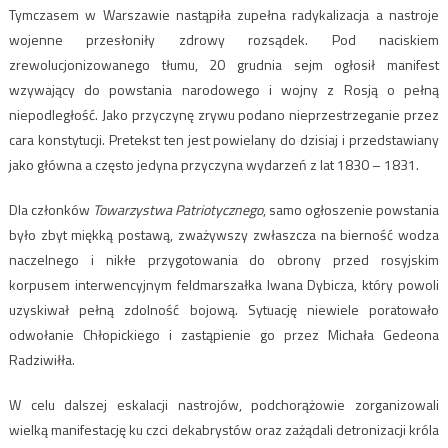
Tymczasem w Warszawie nastąpiła zupełna radykalizacja a nastroje
wojenne przesłoniły zdrowy rozsądek. Pod naciskiem
zrewolucjonizowanego tłumu, 20 grudnia sejm ogłosił manifest
wzywający do powstania narodowego i wojny z Rosją o pełną
niepodległość. Jako przyczynę zrywu podano nieprzestrzeganie przez
cara konstytucji. Pretekst ten jest powielany do dzisiaj i przedstawiany
jako główna a często jedyna przyczyna wydarzeń z lat 1830 – 1831.
Dla członków
Towarzystwa Patriotycznego
, samo ogłoszenie powstania
było zbyt miękką postawą, zważywszy zwłaszcza na bierność wodza
naczelnego i nikłe przygotowania do obrony przed rosyjskim
korpusem interwencyjnym feldmarszałka Iwana Dybicza, który powoli
uzyskiwał pełną zdolność bojową. Sytuację niewiele poratowało
odwołanie Chłopickiego i zastąpienie go przez Michała Gedeona
Radziwiłła.
W celu dalszej eskalacji nastrojów, podchorążowie zorganizowali
wielką manifestację ku czci dekabrystów oraz zażądali detronizacji króla