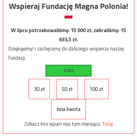
Wspieraj Fundację Magna Polonia!
W lipcu potrzebowaliśmy:
15 000
zł, zebraliśmy:
15
633,5
zł.
Dziękujemy! i zachęcamy do dalszego wsparcia naszej
fundacji.
104%
30 zł
50 zł
100 zł
Inna kwota
Zobacz kto wparł nas tym miesiącu:
Tutaj