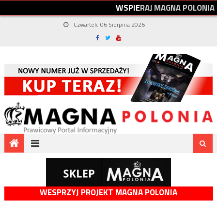
W
S
P
I
E
R
A
J
M
A
G
N
A
P
O
L
O
N
I
A
Czwartek, 06 Sierpnia 2026
WESPRZYJ PROJEKT MAGNA POLONIA