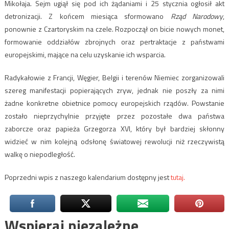
Mikołaja. Sejm ugiął się pod ich żądaniami i 25 stycznia ogłosił akt
detronizacji. Z końcem miesiąca sformowano
Rząd Narodowy
,
ponownie z Czartoryskim na czele. Rozpoczął on bicie nowych monet,
formowanie oddziałów zbrojnych oraz pertraktacje z państwami
europejskimi, mające na celu uzyskanie ich wsparcia.
Radykałowie z Francji, Węgier, Belgii i terenów Niemiec zorganizowali
szereg manifestacji popierających zryw, jednak nie poszły za nimi
żadne konkretne obietnice pomocy europejskich rządów. Powstanie
zostało nieprzychylnie przyjęte przez pozostałe dwa państwa
zaborcze oraz papieża Grzegorza XVI, który był bardziej skłonny
widzieć w nim kolejną odsłonę światowej rewolucji niż rzeczywistą
walkę o niepodległość.
Poprzedni wpis z naszego kalendarium dostępny jest
tutaj.
Wspieraj niezależne