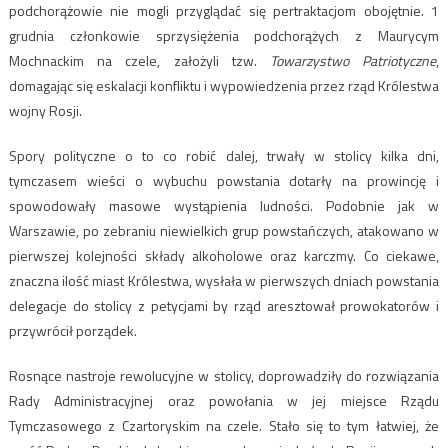
podchorążowie nie mogli przyglądać się pertraktacjom obojętnie. 1
grudnia członkowie sprzysiężenia podchorążych z Maurycym
Mochnackim na czele, założyli tzw.
Towarzystwo Patriotyczne
,
domagając się eskalacji konfliktu i wypowiedzenia przez rząd Królestwa
wojny Rosji.
Spory polityczne o to co robić dalej, trwały w stolicy kilka dni,
tymczasem wieści o wybuchu powstania dotarły na prowincję i
spowodowały masowe wystąpienia ludności. Podobnie jak w
Warszawie, po zebraniu niewielkich grup powstańczych, atakowano w
pierwszej kolejności składy alkoholowe oraz karczmy. Co ciekawe,
znaczna ilość miast Królestwa, wysłała w pierwszych dniach powstania
delegacje do stolicy z petycjami by rząd aresztował prowokatorów i
przywrócił porządek.
Rosnące nastroje rewolucyjne w stolicy, doprowadziły do rozwiązania
Rady Administracyjnej oraz powołania w jej miejsce Rządu
Tymczasowego z Czartoryskim na czele. Stało się to tym łatwiej, że