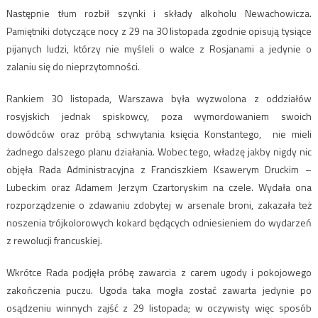
Następnie tłum rozbił szynki i składy alkoholu Newachowicza.
Pamiętniki dotyczące nocy z 29 na 30 listopada zgodnie opisują tysiące
pijanych ludzi, którzy nie myśleli o walce z Rosjanami a jedynie o
zalaniu się do nieprzytomności.
Rankiem 30 listopada, Warszawa była wyzwolona z oddziałów
rosyjskich jednak spiskowcy, poza wymordowaniem swoich
dowódców oraz próbą schwytania księcia Konstantego, nie mieli
żadnego dalszego planu działania. Wobec tego, władzę jakby nigdy nic
objęła Rada Administracyjna z Franciszkiem Ksawerym Druckim –
Lubeckim oraz Adamem Jerzym Czartoryskim na czele. Wydała ona
rozporządzenie o zdawaniu zdobytej w arsenale broni, zakazała też
noszenia trójkolorowych kokard będących odniesieniem do wydarzeń
z rewolucji francuskiej.
Wkrótce Rada podjęła próbę zawarcia z carem ugody i pokojowego
zakończenia puczu. Ugoda taka mogła zostać zawarta jedynie po
osądzeniu winnych zajść z 29 listopada; w oczywisty więc sposób