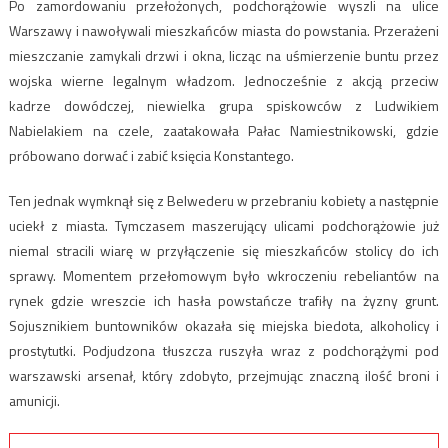
Po zamordowaniu przełożonych, podchorążowie wyszli na ulice
Warszawy i nawoływali mieszkańców miasta do powstania. Przerażeni
mieszczanie zamykali drzwi i okna, licząc na uśmierzenie buntu przez
wojska wierne legalnym władzom. Jednocześnie z akcją przeciw
kadrze dowódczej, niewielka grupa spiskowców z Ludwikiem
Nabielakiem na czele, zaatakowała Pałac Namiestnikowski, gdzie
próbowano dorwać i zabić księcia Konstantego.
Ten jednak wymknął się z Belwederu w przebraniu kobiety a następnie
uciekł z miasta. Tymczasem maszerujący ulicami podchorążowie już
niemal stracili wiarę w przyłączenie się mieszkańców stolicy do ich
sprawy. Momentem przełomowym było wkroczeniu rebeliantów na
rynek gdzie wreszcie ich hasła powstańcze trafiły na żyzny grunt.
Sojusznikiem buntowników okazała się miejska biedota, alkoholicy i
prostytutki. Podjudzona tłuszcza ruszyła wraz z podchorążymi pod
warszawski arsenał, który zdobyto, przejmując znaczną ilość broni i
amunicji.