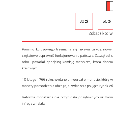
30 zł
50 zł
Zobacz kto w
Pomimo kurczowego trzymania się rękawa carycy, nowy k
częściowo usprawnić funkcjonowanie państwa. Zaczął od z
roku powołał specjalną komisję menniczą, która dopro
krajowych.
10 lutego 1766 roku, wydano uniwersał o monecie, który 
monety pochodzenia obcego, a zwłaszcza psujące rynek
ef
Reforma monetarna nie przyniosła pozytywnych skutków o
inflacja zmalała.