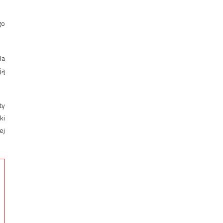
go
la
ją
ty
ki
ej