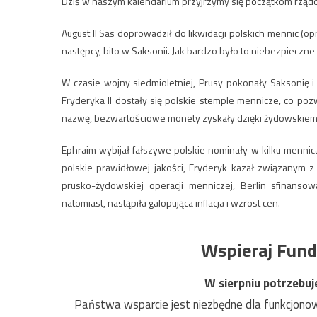
Dziś w naszym kalendarium przyjrzymy się początkom rządó
August II Sas doprowadził do likwidacji polskich mennic (o
następcy, bito w Saksonii. Jak bardzo było to niebezpieczne d
W czasie wojny siedmioletniej, Prusy pokonały Saksonię i
Fryderyka II dostały się polskie stemple mennicze, co p
nazwę, bezwartościowe monety zyskały dzięki żydowskiemu
Ephraim wybijał fałszywe polskie nominały w kilku mennica
polskie prawidłowej jakości, Fryderyk kazał związanym 
prusko-żydowskiej operacji menniczej, Berlin sfinans
natomiast, nastąpiła galopująca inflacja i wzrost cen.
Wspieraj Fund
W sierpniu potrzebu
Państwa wsparcie jest niezbędne dla funkcjonow