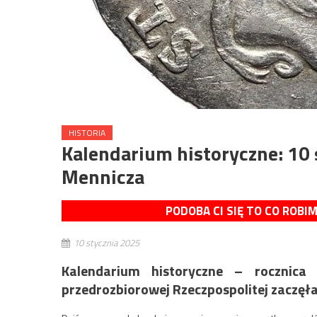
HISTORIA
Kalendarium historyczne: 10
Mennicza
PODOBA CI SIĘ TO CO ROBI
10 stycznia 2025
Kalendarium historyczne – rocznic
przedrozbiorowej Rzeczpospolitej zaczęł