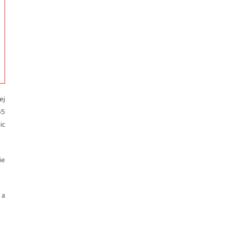
ej
65
ic
ie
 a