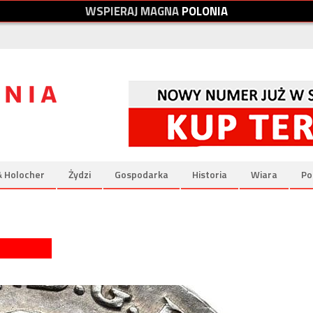
W
S
P
I
E
R
A
J
M
A
G
N
A
P
O
L
O
N
I
A
& Holocher
Żydzi
Gospodarka
Historia
Wiara
Po