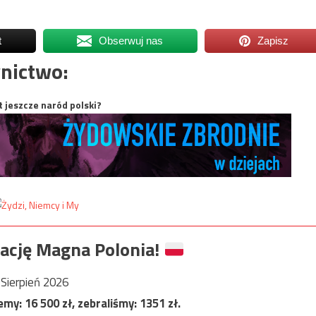
t
Obserwuj nas
Zapisz
nictwo:
t jeszcze naród polski?
ację Magna Polonia!
Sierpień 2026
jemy:
16 500
zł, zebraliśmy:
1351
zł.