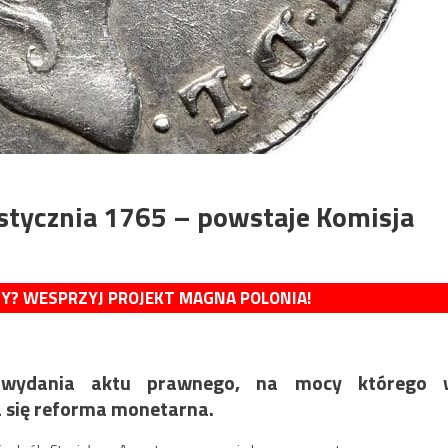
 stycznia 1765 – powstaje Komisja
MY? WESPRZYJ PROJEKT MAGNA POLONIA!
a wydania aktu prawnego, na mocy którego 
a się reforma monetarna.