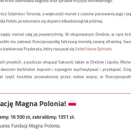
w króla Stanisława Augusta oraz sprawie kryzysu monetarnego.
prócz Gdańska i Torunia), a większość monet z czasów panowania jego i je
la Polski, przekonano się dopiero kilkadziesiąt lat później.
 zajęły niemal całą jej powierzchnię. W okupowanym Dreźnie, w ręce kró
ozwoliło mu zalewać Rzeczpospolitą fałszywą monetą zwaną efraimką. Swo
 bankierowi Fryderyka, który nazywał się
Veitel Heine Ephraim
.
ch pruskich, a podczas okupacji Saksonii, także w Dreźnie i Lipsku. Mone
z dworem berlińskim kupcom i szpiegom wychwytywać i przetapiać. Dzię
ował część kosztów prowadzonej przez siebie wojny; w Rzeczpospolit
ację Magna Polonia!
jemy:
16 500
zł, zebraliśmy:
1351
zł.
ania Fundacji Magna Polonia.