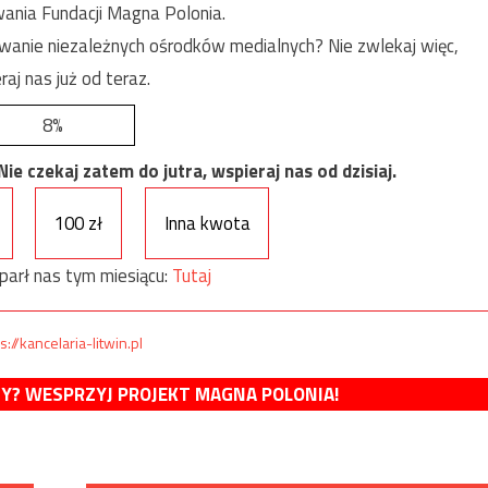
ania Fundacji Magna Polonia.
anie niezależnych ośrodków medialnych? Nie zwlekaj więc,
raj nas już od teraz.
8%
e czekaj zatem do jutra, wspieraj nas od dzisiaj.
100 zł
Inna kwota
parł nas tym miesiącu:
Tutaj
s://kancelaria-litwin.pl
MY? WESPRZYJ PROJEKT MAGNA POLONIA!