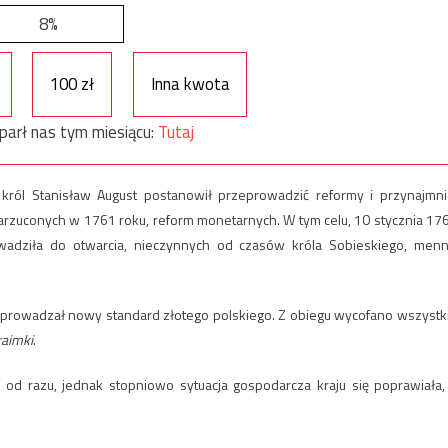
8%
100 zł
Inna kwota
parł nas tym miesiącu:
Tutaj
ról Stanisław August postanowił przeprowadzić reformy i przynajmni
arzuconych w 1761 roku, reform monetarnych. W tym celu, 10 stycznia 17
wadziła do otwarcia, nieczynnych od czasów króla Sobieskiego, menn
wprowadzał nowy standard złotego polskiego. Z obiegu wycofano wszystk
raimki
.
d razu, jednak stopniowo sytuacja gospodarcza kraju się poprawiała,