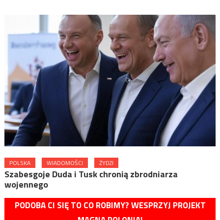
POLSKA
WIADOMOŚCI
ŻYDZI
Szabesgoje Duda i Tusk chronią zbrodniarza
wojennego
PODOBA CI SIĘ TO CO ROBIMY? WESPRZYJ PROJEKT