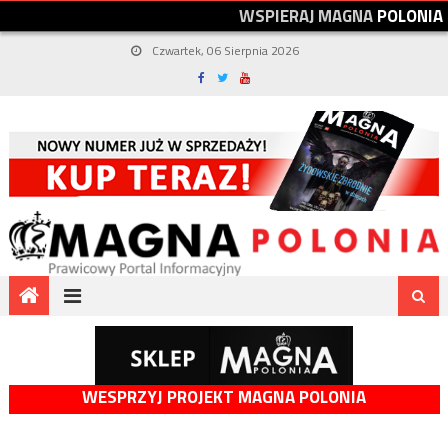
W
S
P
I
E
R
A
J
M
A
G
N
A
P
O
L
O
N
I
A
Czwartek, 06 Sierpnia 2026
WESPRZYJ PROJEKT MAGNA POLONIA