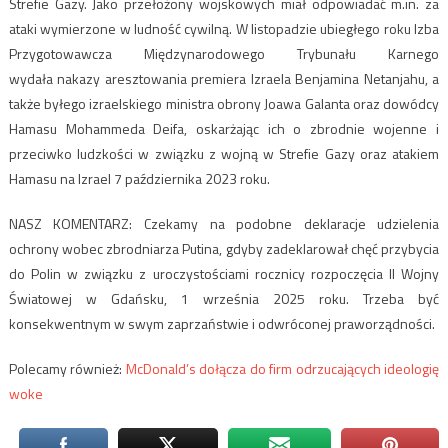
Strefie Gazy. Jako przełożony wojskowych miał odpowiadać m.in. za
ataki wymierzone w ludność cywilną. W listopadzie ubiegłego roku Izba
Przygotowawcza Międzynarodowego Trybunału Karnego
wydała nakazy aresztowania premiera Izraela Benjamina Netanjahu, a
także byłego izraelskiego ministra obrony Joawa Galanta oraz dowódcy
Hamasu Mohammeda Deifa, oskarżając ich o zbrodnie wojenne i
przeciwko ludzkości w związku z wojną w Strefie Gazy oraz atakiem
Hamasu na Izrael 7 października 2023 roku.
NASZ KOMENTARZ: Czekamy na podobne deklaracje udzielenia
ochrony wobec zbrodniarza Putina, gdyby zadeklarował chęć przybycia
do Polin w związku z uroczystościami rocznicy rozpoczęcia II Wojny
Światowej w Gdańsku, 1 września 2025 roku. Trzeba być
konsekwentnym w swym zaprzaństwie i odwróconej praworządności.
Polecamy również:
McDonald’s dołącza do firm odrzucających ideologię
woke