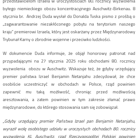
przedstawicielom Izraela w uroczystościach 80. rocznicy wyzwolenia
byłego niemieckiego obozu koncentracyjnego Auschwitz-Birkenau. 8
stycznia br. Andrzej Duda wysłał do Donalda Tuska pismo z prośbą o
„zagwarantowanie niezakłóconego pobytu na terytorium naszego
kraju” premierowi Izraela, który jest oskarżany przez Międzynarodowy
Trybunał Karny o zbrodnie wojenne i przeciwko ludzkości.
W dokumencie Duda informuje, że objął honorowy patronat nad
przypadającymi na 27 stycznia 2025 roku obchodami 80. rocznicy
wyzwolenia obozu w Auschwitz. Wskazuje też, że gdyby urzędujący
premier państwa Izrael Benjamin Netanjahu zdecydował, że chce
osobiście uczestniczyć w obchodach w Polsce, rząd powinien
zapewnić mu taką możliwość, chroniąc przed możliwością
aresztowania, a zatem powinien w tym zakresie złamać prawo
międzynarodowe, do którego stosowania sam się zobowiązał.
„Gdyby urzędujący premier Państwa Izrael pan Benjamin Netanjahu,
wyraził wolę osobistego udziału w uroczystych obchodach 80. rocznicy
wyzwolenia KL Auschwitz, rząd Rzeczypospolitej Polskiej powinien