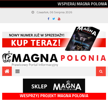
W
S
P
I
E
R
A
J
M
A
G
N
A
P
O
L
O
N
I
A
Czwartek, 06 Sierpnia 2026
WESPRZYJ PROJEKT MAGNA POLONIA