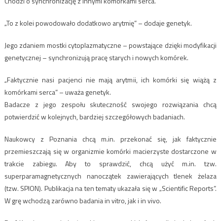
Chodzi o synchronizację z innymi komórkami serca.
„To z kolei powodowało dodatkowo arytmię” – dodaje genetyk.
Jego zdaniem mostki cytoplazmatyczne – powstające dzięki modyfikacji
genetycznej – synchronizują pracę starych i nowych komórek.
„Faktycznie nasi pacjenci nie mają arytmii, ich komórki się wiążą z
komórkami serca” – uważa genetyk.
Badacze z jego zespołu skuteczność swojego rozwiązania chcą
potwierdzić w kolejnych, bardziej szczegółowych badaniach.
Naukowcy z Poznania chcą m.in. przekonać się, jak faktycznie
przemieszczają się w organizmie komórki macierzyste dostarczone w
trakcie zabiegu. Aby to sprawdzić, chcą użyć m.in. tzw.
superparamagnetycznych nanoczątek zawierających tlenek żelaza
(tzw. SPION). Publikacja na ten tematy ukazała się w „Scientific Reports”.
W grę wchodzą zarówno badania in vitro, jak i in vivo.