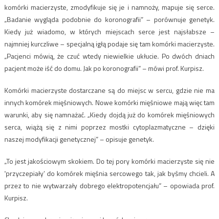
komórki macierzyste, zmodyfikuje się je i namnoży, mapuje się serce.
„Badanie wygląda podobnie do koronografii” – porównuje genetyk.
Kiedy już wiadomo, w których miejscach serce jest najsłabsze –
najmniej kurczliwe – specjalną igłą podaje się tam komórki macierzyste.
„Pacjenci mówią, że czuć wtedy niewielkie ukłucie. Po dwóch dniach
pacjent może iść do domu. Jak po koronografii” – mówi prof. Kurpisz.
Komórki macierzyste dostarczane są do miejsc w sercu, gdzie nie ma
innych komórek mięśniowych. Nowe komórki mięśniowe mają więc tam
warunki, aby się namnażać. „Kiedy dojdą już do komórek mięśniowych
serca, wiążą się z nimi poprzez mostki cytoplazmatyczne – dzięki
naszej modyfikacji genetycznej” – opisuje genetyk.
„To jest jakościowym skokiem. Do tej pory komórki macierzyste się nie
'przyczepiały’ do komórek mięśnia sercowego tak, jak byśmy chcieli. A
przez to nie wytwarzały dobrego elektropotencjału” – opowiada prof.
Kurpisz.