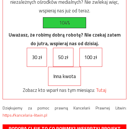
niezależnych ośrodków medialnych? Nie zwlekaj więc,
wspieraj nas już od teraz.
104%
Uważasz, że robimy dobrą robotę? Nie czekaj zatem
do jutra, wspieraj nas od dzisiaj.
30 zł
50 zł
100 zł
Inna kwota
Zobacz kto wparł nas tym miesiącu:
Tutaj
Dziękujemy za pomoc prawną Kancelarii Prawnej Litwin:
https://kancelaria-litwin.pl
PODOBA CI SIĘ TO CO ROBIMY? WESPRZYJ PROJEKT