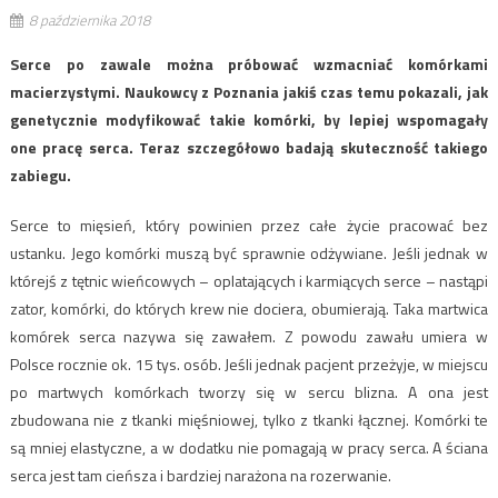
8 października 2018
Serce po zawale można próbować wzmacniać komórkami
macierzystymi. Naukowcy z Poznania jakiś czas temu pokazali, jak
genetycznie modyfikować takie komórki, by lepiej wspomagały
one pracę serca. Teraz szczegółowo badają skuteczność takiego
zabiegu.
Serce to mięsień, który powinien przez całe życie pracować bez
ustanku. Jego komórki muszą być sprawnie odżywiane. Jeśli jednak w
którejś z tętnic wieńcowych – oplatających i karmiących serce – nastąpi
zator, komórki, do których krew nie dociera, obumierają. Taka martwica
komórek serca nazywa się zawałem. Z powodu zawału umiera w
Polsce rocznie ok. 15 tys. osób. Jeśli jednak pacjent przeżyje, w miejscu
po martwych komórkach tworzy się w sercu blizna. A ona jest
zbudowana nie z tkanki mięśniowej, tylko z tkanki łącznej. Komórki te
są mniej elastyczne, a w dodatku nie pomagają w pracy serca. A ściana
serca jest tam cieńsza i bardziej narażona na rozerwanie.