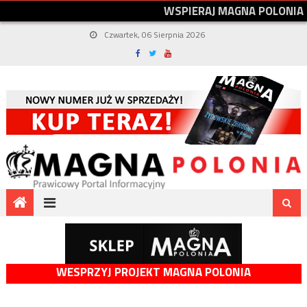
W
S
P
I
E
R
A
J
M
A
G
N
A
P
O
L
O
N
I
A
Czwartek, 06 Sierpnia 2026
WESPRZYJ PROJEKT MAGNA POLONIA