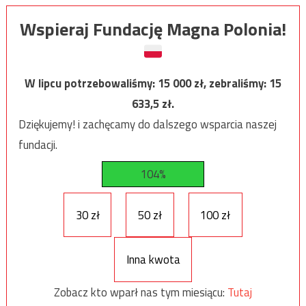
Wspieraj Fundację Magna Polonia!
W lipcu potrzebowaliśmy:
15 000
zł, zebraliśmy:
15
633,5
zł.
Dziękujemy! i zachęcamy do dalszego wsparcia naszej
fundacji.
104%
30 zł
50 zł
100 zł
Inna kwota
Zobacz kto wparł nas tym miesiącu:
Tutaj