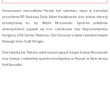
Honorowymi marszałkami Parady byli sekretarz stanu w kancelarii
prezydenta RP Andrzeja Dudy Adam Kwiatkowski oraz biskup diecezji
brooklyńskiej ks. bp Witold Mroziewski. Spośród polityków
amerykańskich pojawili się m.in. członkowie Izby Reprezentantów
Kongresu USA Carolyn Maloney i Dan Donovan a także rewident miejski
Nowego Jorku Scott Stringer.
Pod katedrą św. Patryka witali maszerujących ksiądz biskup Mroziewski
oraz biskup z katolickiej eparchii bizantyjskiej w Passaic w New Jersey
Kurt Burnette.