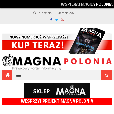
W
S
P
I
E
R
A
J
M
A
G
N
A
P
O
L
O
N
I
A
Niedziela, 09 Sierpnia 2026
WESPRZYJ PROJEKT MAGNA POLONIA