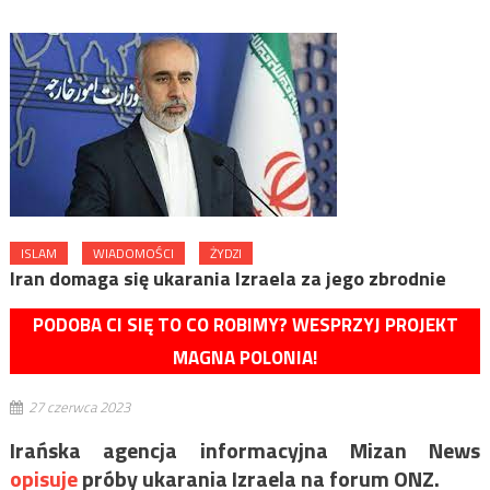
ISLAM
WIADOMOŚCI
ŻYDZI
Iran domaga się ukarania Izraela za jego zbrodnie
PODOBA CI SIĘ TO CO ROBIMY? WESPRZYJ PROJEKT
MAGNA POLONIA!
27 czerwca 2023
Irańska agencja informacyjna Mizan News
opisuje
próby ukarania Izraela na forum ONZ.