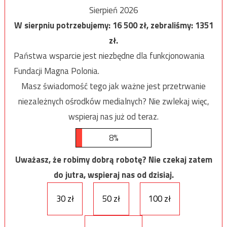
Sierpień 2026
W sierpniu potrzebujemy:
16 500
zł, zebraliśmy:
1351
zł.
Państwa wsparcie jest niezbędne dla funkcjonowania
Fundacji Magna Polonia.
Masz świadomość tego jak ważne jest przetrwanie
niezależnych ośrodków medialnych? Nie zwlekaj więc,
wspieraj nas już od teraz.
8%
Uważasz, że robimy dobrą robotę? Nie czekaj zatem
do jutra, wspieraj nas od dzisiaj.
30 zł
50 zł
100 zł