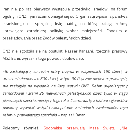
Iran nie po raz pierwszy występuje przeciwko Izraelowi na forum
ogólnym ONZ. Tym razem domagał się od Organizacji wpisania państwa
izraelskiego na specjalną listę hańby, na którą trafiają reżimy
uprawiające zbrodniczą politykę wobec mniejszości. Chodziło o
prześladowania przez Żydów palestyńskich dzieci.
ONZ nie zgodziła się na postulat. Nasser Kanaani, rzecznik prasowy
MSZ Iranu, wyraził z tego powodu ubolewanie.
-To zaskakujące, że reżim który trzyma w więzieniach 160 dzieci, w
aresztach domowych 600 dzieci, w tym 30 fizycznie niepełnosprawnych,
nie zasługuje na wpisanie na listę wstydu ONZ. R
eżim syjonistyczny
zamordował i zranił 26 niewinnych palestyńskich dzieci tylko w ciągu
pierwszych sześciu miesięcy tego roku. Czarne karty z historii syjonistów
powinny wywołać wstyd i zakłopotanie zachodnich zwolenników tego
reżimu uprawiajacego apartheid
– napisał Kanani.
Polecamy również:
Sodomitka przerwałą Mszę Świętą. „Nie