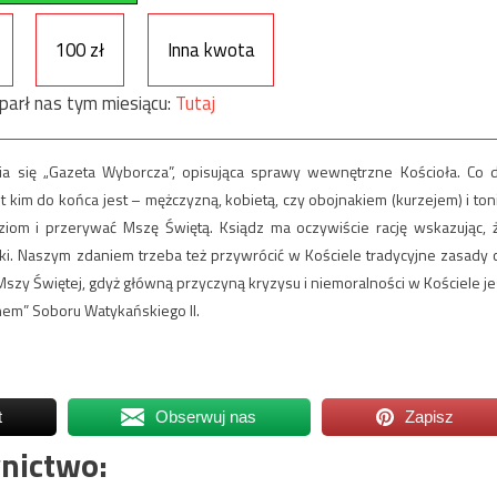
100 zł
Inna kwota
parł nas tym miesiącu:
Tutaj
a się „Gazeta Wyborcza”, opisująca sprawy wewnętrzne Kościoła. Co 
 kim do końca jest – mężczyzną, kobietą, czy obojnakiem (kurzejem) i ton
om i przerywać Mszę Świętą. Ksiądz ma oczywiście rację wskazując, 
ki. Naszym zdaniem trzeba też przywrócić w Kościele tradycyjne zasady 
szy Świętej, gdyż główną przyczyną kryzysu i niemoralności w Kościele je
hem” Soboru Watykańskiego II.
t
Obserwuj nas
Zapisz
nictwo: