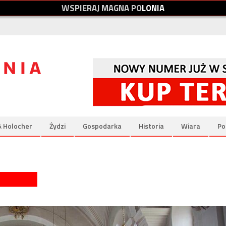
W
S
P
I
E
R
A
J
M
A
G
N
A
P
O
L
O
N
I
A
& Holocher
Żydzi
Gospodarka
Historia
Wiara
Po