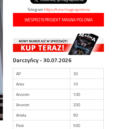
Telegram
https://t.me/magnapolonia
WESPRZYJ PROJEKT MAGNA POLONIA
Darczyńcy - 30.07.2026
AP
30
Artur
70
Anonim
100
Anonim
200
Arleta
90
Piotr
500