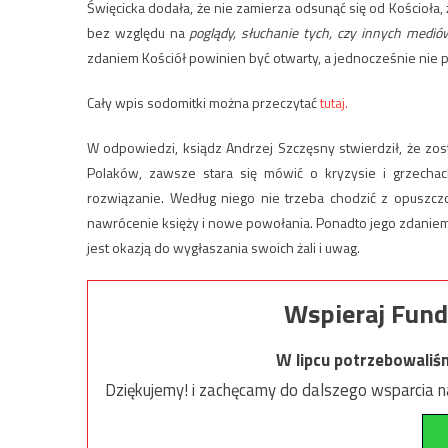
Święcicka dodała, że nie zamierza odsunąć się od Kościoła,
bez względu na
poglądy, słuchanie tych, czy innych medió
zdaniem Kościół powinien być otwarty, a jednocześnie nie p
Cały wpis sodomitki można przeczytać
tutaj.
W odpowiedzi, ksiądz Andrzej Szczęsny stwierdził, że zos
Polaków, zawsze stara się mówić o kryzysie i grzecha
rozwiązanie. Według niego nie trzeba chodzić z opuszczo
nawrócenie księży i nowe powołania. Ponadto jego zdaniem
jest okazją do wygłaszania swoich żali i uwag.
Wspieraj Fund
W lipcu potrzebowaliś
Dziękujemy! i zachęcamy do dalszego wsparcia na