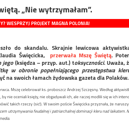
iętą. „Nie wytrzymałam”.
MY? WESPRZYJ PROJEKT MAGNA POLONIA!
zło do skandalu. Skrajnie lewicowa aktywistka
 Klaudia Święcicka,
przerwała Mszę Świętą
. Pote
 jego
(księdza – przyp. aut.) t
oksyczności
. Uważa, 
itkę w obronie popełniającego przestępstwa kler
zyć na swoich łamach żydowska gazeta dla Polaków.
erwca. Mszę celebrował ks. proboszcz Andrzej Szczęsny. Według aktywistk
 nie oceniali księży, nie obgadywali ich, ale raczej modlili się w ich intencj
ówić takich rzeczy (sic!). W swoim poście Święcicka przyznała, że naruszy
em utrzymywania feudalnej i patriarchalnej dominacji kleru nad laikatem. N
 media
.