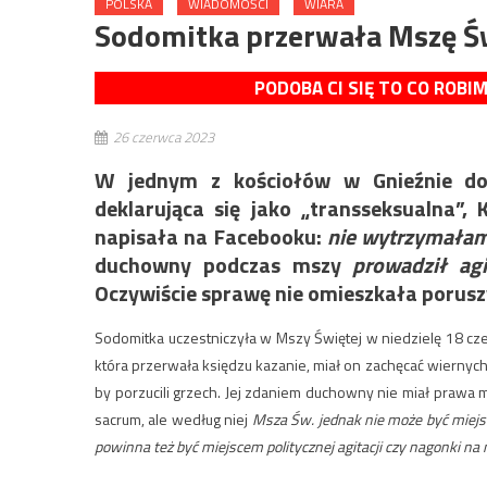
POLSKA
WIADOMOŚCI
WIARA
Sodomitka przerwała Mszę Św
PODOBA CI SIĘ TO CO ROBI
26 czerwca 2023
W jednym z kościołów w Gnieźnie dos
deklarująca się jako „transseksualna”,
napisała na Facebooku:
nie wytrzymałam
duchowny podczas mszy
prowadził ag
Oczywiście sprawę nie omieszkała porus
Sodomitka uczestniczyła w Mszy Świętej w niedzielę 18 cz
która przerwała księdzu kazanie, miał on zachęcać wiernych, by
by porzucili grzech. Jej zdaniem duchowny nie miał prawa m
sacrum, ale według niej
Msza Św. jednak nie może być miejsc
powinna też być miejscem politycznej agitacji czy nagonki na