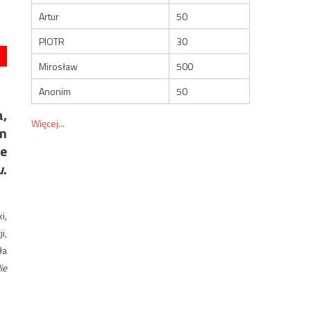
Artur
50
PIOTR
30
Mirosław
500
Anonim
50
,
Więcej...
m
że
u
.
i,
i,
ła
ie