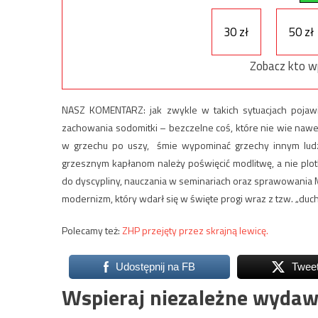
30 zł
50 zł
Zobacz kto w
NASZ KOMENTARZ: jak zwykle w takich sytuacjach pojawi
zachowania sodomitki – bezczelne coś, które nie wie nawet
w grzechu po uszy, śmie wypominać grzechy innym ludzi
grzesznym kapłanom należy poświęcić modlitwę, a nie plot
do dyscypliny, nauczania w seminariach oraz sprawowania M
modernizm, który wdarł się w święte progi wraz z tzw. „duc
Polecamy też:
ZHP przejęty przez skrajną lewicę.
Udostępnij na FB
Twee
Wspieraj niezależne wydaw