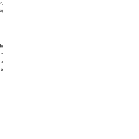
e,
ej
la
we
 o
ie