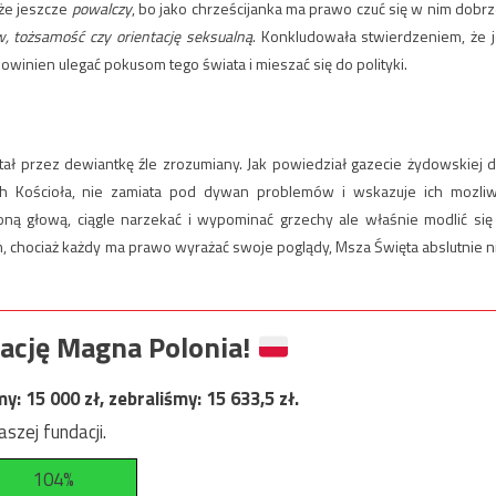
 że jeszcze
powalczy
, bo jako chrześcijanka ma prawo czuć się w nim dobrz
w, tożsamość czy orientację seksualną
. Konkludowała stwierdzeniem, że j
owinien ulegać pokusom tego świata i mieszać się do polityki.
tał przez dewiantkę źle zrozumiany. Jak powiedział gazecie żydowskiej d
ch Kościoła, nie zamiata pod dywan problemów i wskazuje ich mozli
ną głową, ciągle narzekać i wypominać grzechy ale właśnie modlić się
, chociaż każdy ma prawo wyrażać swoje poglądy, Msza Święta abslutnie n
ację Magna Polonia!
my:
15 000
zł, zebraliśmy:
15 633,5
zł.
szej fundacji.
104%