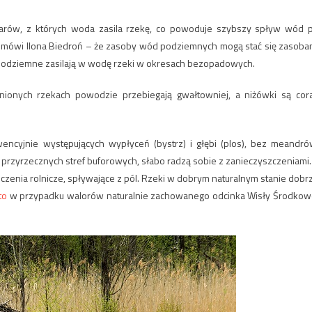
zarów, z których woda zasila rzekę, co powoduje szybszy spływ wód 
a – mówi Ilona Biedroń – że zasoby wód podziemnych mogą stać się zasoba
 podziemne zasilają w wodę rzeki w okresach bezopadowych.
nionych rzekach powodzie przebiegają gwałtowniej, a niżówki są cor
ncyjnie występujących wypłyceń (bystrz) i głębi (plos), bez meandró
, przyrzecznych stref buforowych, słabo radzą sobie z zanieczyszczeniami.
szczenia rolnicze, spływające z pól. Rzeki w dobrym naturalnym stanie dobr
to
w przypadku walorów naturalnie zachowanego odcinka Wisły Środkow