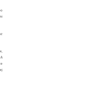
po
mi
az
w,
 A
ze
ej