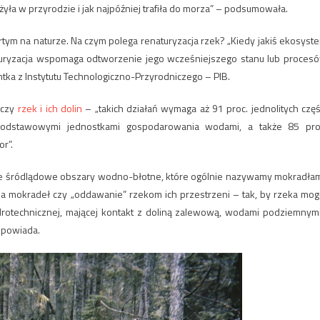
yła w przyrodzie i jak najpóźniej trafiła do morza” – podsumowała.
rtym na naturze. Na czym polega renaturyzacja rzek? „Kiedy jakiś ekosyst
turyzacja wspomaga odtworzenie jego wcześniejszego stanu lub proces
ntka z Instytutu Technologiczno-Przyrodniczego – PIB.
yczy
rzek i ich dolin
– „takich działań wymaga aż 91 proc. jednolitych częś
 podstawowymi jednostkami gospodarowania wodami, a także 85 pro
r”.
ówne śródlądowe obszary wodno-błotne, które ogólnie nazywamy mokradłam
 mokradeł czy „oddawanie” rzekom ich przestrzeni – tak, by rzeka mog
otechnicznej, mającej kontakt z doliną zalewową, wodami podziemnymi
opowiada.