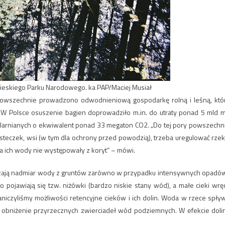
wieskiego Parku Narodowego. ka PAP/Maciej Musiał
 powszechnie prowadzono odwodnieniową gospodarkę rolną i leśną, któ
 W Polsce osuszenie bagien doprowadziło m.in. do utraty ponad 5 mld 
eplarnianych o ekwiwalent ponad 33 megaton CO2. „Do tej pory powszechn
asteczek, wsi (w tym dla ochrony przed powodzią), trzeba uregulować rzeki
 ich wody nie występowały z koryt” – mówi.
dzają nadmiar wody z gruntów zarówno w przypadku intensywnych opadów
 pojawiają się tzw. niżówki (bardzo niskie stany wód), a małe cieki wrę
aniczyliśmy możliwości retencyjne cieków i ich dolin. Woda w rzece spły
 obniżenie przyrzecznych zwierciadeł wód podziemnych. W efekcie doli