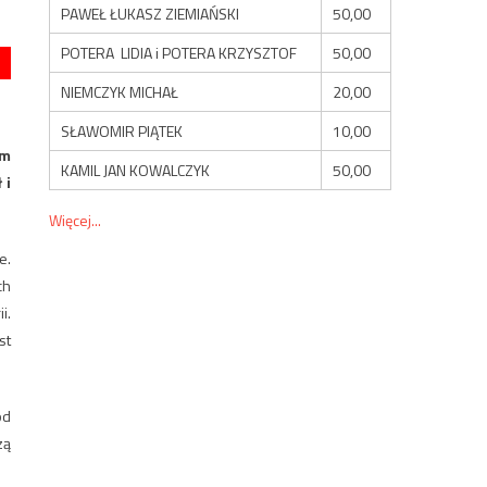
PAWEŁ ŁUKASZ ZIEMIAŃSKI
50,00
POTERA LIDIA i POTERA KRZYSZTOF
50,00
NIEMCZYK MICHAŁ
20,00
SŁAWOMIR PIĄTEK
10,00
om
KAMIL JAN KOWALCZYK
50,00
 i
Więcej...
e.
ch
i.
st
ód
zą