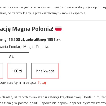
chania rzek ważna jest szeroka świadomość społeczna dotycząca np. obie
dzieć, co tracimy, kiedy je przekształcamy” – mówi ekspertka.
ację Magna Polonia!
jemy:
16 500
zł, zebraliśmy:
1351
zł.
ania Fundacji Magna Polonia.
8%
100 zł
Inna kwota
parł nas tym miesiącu:
Tutaj
 działań, służących zwiększeniu retencji krajobrazowej. Chodzi o to, że
na ziemię w postaci opadu i spowolnić odpływ poprzez systemy rzeczn