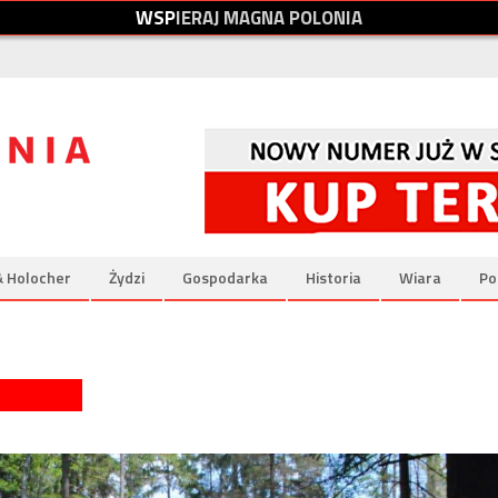
W
S
P
I
E
R
A
J
M
A
G
N
A
P
O
L
O
N
I
A
& Holocher
Żydzi
Gospodarka
Historia
Wiara
Po