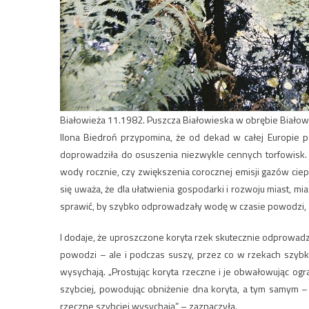
Białowieża 11.1982. Puszcza Białowieska w obrębie Biało
Ilona Biedroń przypomina, że od dekad w całej Europie
doprowadziła do osuszenia niezwykle cennych torfowisk.
wody rocznie, czy zwiększenia corocznej emisji gazów ci
się uważa, że dla ułatwienia gospodarki i rozwoju miast, mi
sprawić, by szybko odprowadzały wodę w czasie powodzi, a
I dodaje, że uproszczone koryta rzek skutecznie odprowa
powodzi – ale i podczas suszy, przez co w rzekach szybko
wysychają. „Prostując koryta rzeczne i je obwałowując ogr
szybciej, powodując obniżenie dna koryta, a tym samym –
rzeczne szybciej wysychają” – zaznaczyła.