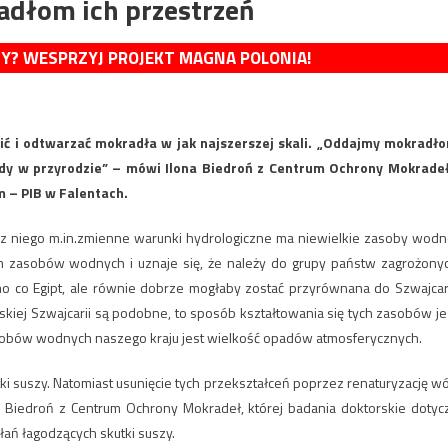
adłom ich przestrzeń
MY? WESPRZYJ PROJEKT MAGNA POLONIA!
nić i odtwarzać mokradła w jak najszerszej skali. „Oddajmy mokradł
dy w przyrodzie” – mówi Ilona Biedroń z Centrum Ochrony Mokradeł
 – PIB w Falentach.
e z niego m.in.zmienne warunki hydrologiczne ma niewielkie zasoby wodn
m zasobów wodnych i uznaje się, że należy do grupy państw zagrożony
mo co Egipt, ale równie dobrze mogłaby zostać przyrównana do Szwajcari
skiej Szwajcarii są podobne, to sposób kształtowania się tych zasobów je
sobów wodnych naszego kraju jest wielkość opadów atmosferycznych.
tki suszy. Natomiast usunięcie tych przekształceń poprzez renaturyzację w
 Biedroń z Centrum Ochrony Mokradeł, której badania doktorskie dotyc
łań łagodzących skutki suszy.