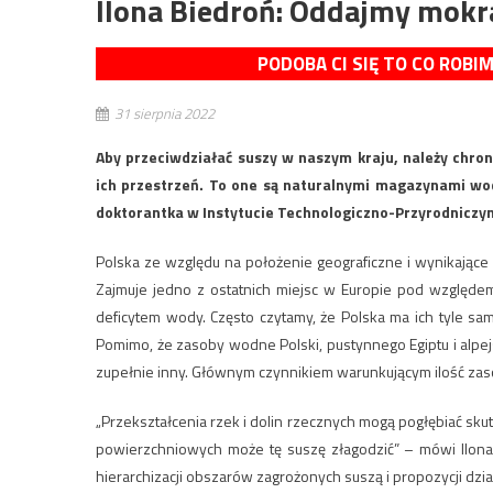
Ilona Biedroń: Oddajmy mokr
PODOBA CI SIĘ TO CO ROBI
31 sierpnia 2022
Aby przeciwdziałać suszy w naszym kraju, należy chro
ich przestrzeń. To one są naturalnymi magazynami wo
doktorantka w Instytucie Technologiczno-Przyrodniczym
Polska ze względu na położenie geograficzne i wynikając
Zajmuje jedno z ostatnich miejsc w Europie pod względe
deficytem wody. Często czytamy, że Polska ma ich tyle sa
Pomimo, że zasoby wodne Polski, pustynnego Egiptu i alpej
zupełnie inny. Głównym czynnikiem warunkującym ilość za
„Przekształcenia rzek i dolin rzecznych mogą pogłębiać sku
powierzchniowych może tę suszę złagodzić” – mówi Ilona
hierarchizacji obszarów zagrożonych suszą i propozycji dzia