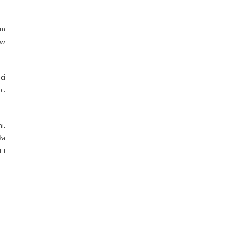
em
ów
ci
c.
i.
ła
 i