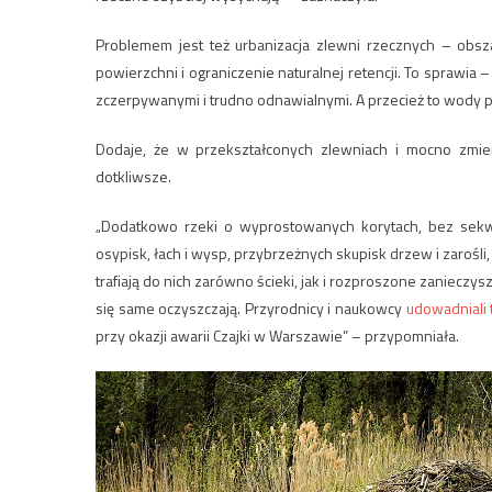
Problemem jest też urbanizacja zlewni rzecznych – obs
powierzchni i ograniczenie naturalnej retencji. To sprawi
zczerpywanymi i trudno odnawialnymi. A przecież to wody
Dodaje, że w przekształconych zlewniach i mocno zmie
dotkliwsze.
„Dodatkowo rzeki o wyprostowanych korytach, bez sekwe
osypisk, łach i wysp, przybrzeżnych skupisk drzew i zarośli
trafiają do nich zarówno ścieki, jak i rozproszone zanieczy
się same oczyszczają. Przyrodnicy i naukowcy
udowadniali 
przy okazji awarii Czajki w Warszawie” – przypomniała.