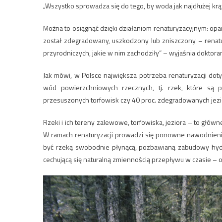
„Wszystko sprowadza się do tego, by woda jak najdłużej krąż
Można to osiągnąć dzięki działaniom renaturyzacyjnym: opa
został zdegradowany, uszkodzony lub zniszczony – rena
przyrodniczych, jakie w nim zachodziły” – wyjaśnia doktora
Jak mówi, w Polsce największa potrzeba renaturyzacji dot
wód powierzchniowych rzecznych, tj. rzek, które są
przesuszonych torfowisk czy 40 proc. zdegradowanych jezio
Rzeki i ich tereny zalewowe, torfowiska, jeziora – to gł
W ramach renaturyzacji prowadzi się ponowne nawodnienia
być rzeką swobodnie płynącą, pozbawianą zabudowy hydr
cechującą się naturalną zmiennością przepływu w czasie – 