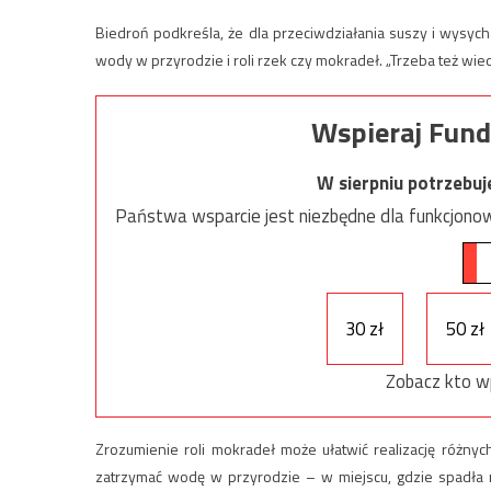
Biedroń podkreśla, że dla przeciwdziałania suszy i wysy
wody w przyrodzie i roli rzek czy mokradeł. „Trzeba też wie
Wspieraj Fund
W sierpniu potrzebu
Państwa wsparcie jest niezbędne dla funkcjonow
30 zł
50 zł
Zobacz kto w
Zrozumienie roli mokradeł może ułatwić realizację różnych
zatrzymać wodę w przyrodzie – w miejscu, gdzie spadła 