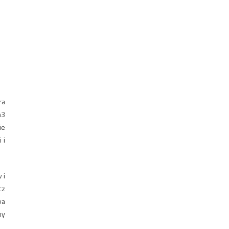
ra
m3
ie
 i
 i
cz
wa
ny