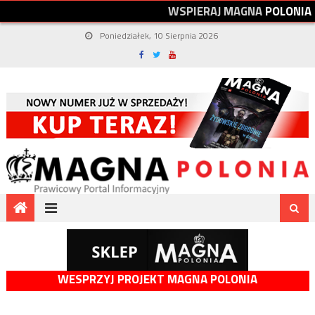
W
S
P
I
E
R
A
J
M
A
G
N
A
P
O
L
O
N
I
A
Poniedziałek, 10 Sierpnia 2026
WESPRZYJ PROJEKT MAGNA POLONIA