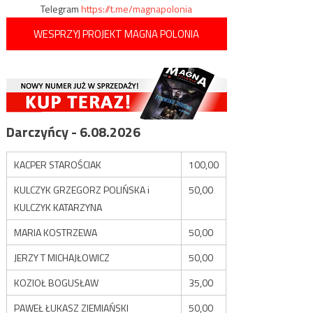
Telegram
https://t.me/magnapolonia
WESPRZYJ PROJEKT MAGNA POLONIA
Darczyńcy - 6.08.2026
KACPER STAROŚCIAK
100,00
KULCZYK GRZEGORZ POLIŃSKA i
50,00
KULCZYK KATARZYNA
MARIA KOSTRZEWA
50,00
JERZY T MICHAJŁOWICZ
50,00
KOZIOŁ BOGUSŁAW
35,00
PAWEŁ ŁUKASZ ZIEMIAŃSKI
50,00