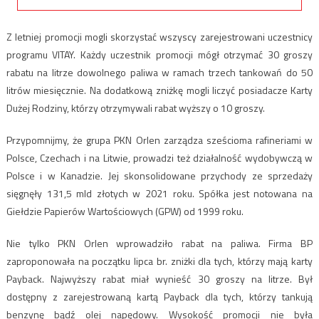
Z letniej promocji mogli skorzystać wszyscy zarejestrowani uczestnicy
programu VITAY. Każdy uczestnik promocji mógł otrzymać 30 groszy
rabatu na litrze dowolnego paliwa w ramach trzech tankowań do 50
litrów miesięcznie. Na dodatkową zniżkę mogli liczyć posiadacze Karty
Dużej Rodziny, którzy otrzymywali rabat wyższy o 10 groszy.
Przypomnijmy, że grupa PKN Orlen zarządza sześcioma rafineriami w
Polsce, Czechach i na Litwie, prowadzi też działalność wydobywczą w
Polsce i w Kanadzie. Jej skonsolidowane przychody ze sprzedaży
sięgnęły 131,5 mld złotych w 2021 roku. Spółka jest notowana na
Giełdzie Papierów Wartościowych (GPW) od 1999 roku.
Nie tylko PKN Orlen wprowadziło rabat na paliwa. Firma BP
zaproponowała na początku lipca br. zniżki dla tych, którzy mają karty
Payback. Najwyższy rabat miał wynieść 30 groszy na litrze. Był
dostępny z zarejestrowaną kartą Payback dla tych, którzy tankują
benzynę bądź olej napędowy. Wysokość promocji nie była