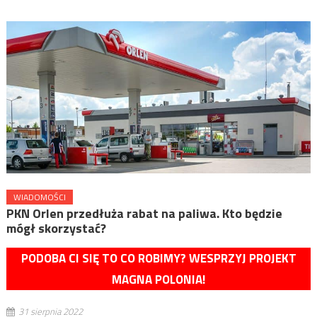
WIADOMOŚCI
PKN Orlen przedłuża rabat na paliwa. Kto będzie
mógł skorzystać?
PODOBA CI SIĘ TO CO ROBIMY? WESPRZYJ PROJEKT
MAGNA POLONIA!
31 sierpnia 2022