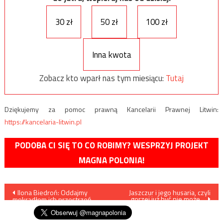
30 zł
50 zł
100 zł
Inna kwota
Zobacz kto wparł nas tym miesiącu:
Tutaj
Dziękujemy za pomoc prawną Kancelarii Prawnej Litwin:
https://kancelaria-litwin.pl
PODOBA CI SIĘ TO CO ROBIMY? WESPRZYJ PROJEKT
MAGNA POLONIA!
Nawigacja
Ilona Biedroń: Oddajmy
Jaszczur i jego husaria, czyli
gorzej już być nie może…
mokradłom ich przestrzeń
wpisu