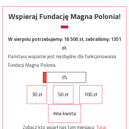
Wspieraj Fundację Magna Polonia!
W sierpniu potrzebujemy:
16 500
zł, zebraliśmy:
1351
zł.
Państwa wsparcie jest niezbędne dla funkcjonowania
Fundacji Magna Polonia.
8%
30 zł
50 zł
100 zł
Inna kwota
Zobacz kto wparł nas tym miesiącu:
Tutaj