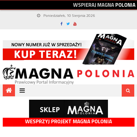
W
S
P
I
E
R
A
J
M
A
G
N
A
P
O
L
O
N
I
A
Poniedziałek, 10 Sierpnia 2026
WESPRZYJ PROJEKT MAGNA POLONIA