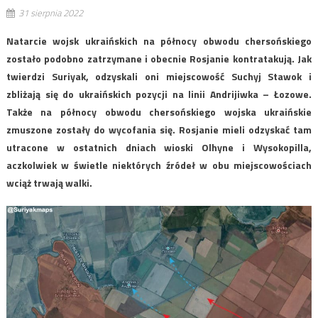
31 sierpnia 2022
Natarcie wojsk ukraińskich na północy obwodu chersońskiego
zostało podobno zatrzymane i obecnie Rosjanie kontratakują. Jak
twierdzi Suriyak, odzyskali oni miejscowość Suchyj Stawok i
zbliżają się do ukraińskich pozycji na linii Andrijiwka – Łozowe.
Także na północy obwodu chersońskiego wojska ukraińskie
zmuszone zostały do wycofania się. Rosjanie mieli odzyskać tam
utracone w ostatnich dniach wioski Olhyne i Wysokopilla,
aczkolwiek w świetle niektórych źródeł w obu miejscowościach
wciąż trwają walki.