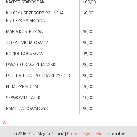
KACPER STAROŚCIAK
100,00
KULCZYK GRZEGORZ POLIŃSKA i
50,00
KULCZYK KATARZYNA
MARIA KOSTRZEWA
50,00
JERZY T MICHAJŁOWICZ
50,00
KOZIOŁ BOGUSŁAW
35,00
PAWEŁ ŁUKASZ ZIEMIAŃSKI
50,00
POTERA LIDIA i POTERA KRZYSZTOF
50,00
NIEMCZYK MICHAŁ
20,00
SŁAWOMIR PIĄTEK
10,00
KAMIL JAN KOWALCZYK
50,00
Więcej...
(c) 2016-2023 Magna Polonia
|
Polityka prywatności
|
Editorial by