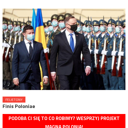
FELIETONY
Finis Poloniae
PODOBA CI SIĘ TO CO ROBIMY? WESPRZYJ PROJEKT
MAGNA POLONIA!