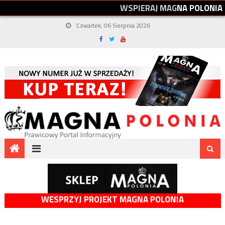
W
S
P
I
E
R
A
J
M
A
G
N
A
P
O
L
O
N
I
A
Czwartek, 06 Sierpnia 2026
WESPRZYJ PROJEKT MAGNA POLONIA