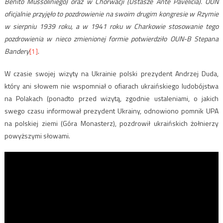
Benito Mussoliniego) oraz w Chorwacji (Ustasze Ante Pavelicia). OUN
oficjalnie przyjęło to pozdrowienie na swoim drugim kongresie w Rzymie
w sierpniu 1939 roku, a w 1941 roku w Charkowie stosowanie tego
pozdrowienia w nieco zmienionej formie potwierdziło OUN-B Stepana
Bandery
[1]
.
W czasie swojej wizyty na Ukrainie polski prezydent Andrzej Duda,
który ani słowem nie wspomniał o ofiarach ukraińskiego ludobójstwa
na Polakach (ponadto przed wizytą, zgodnie ustaleniami, o jakich
swego czasu informował prezydent Ukrainy, odnowiono pomnik UPA
na polskiej ziemi (Góra Monasterz), pozdrowił ukraińskich żołnierzy
powyższymi słowami.