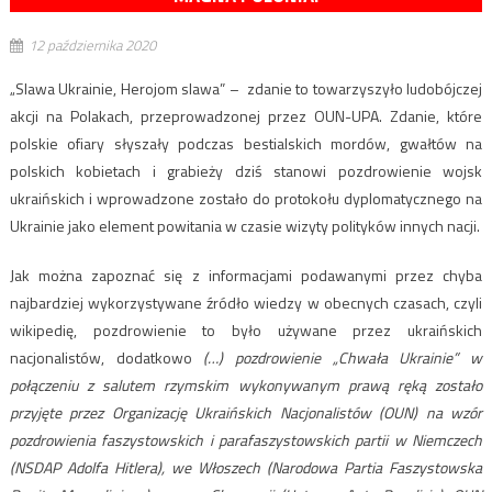
12 października 2020
„Slawa Ukrainie, Herojom slawa” – zdanie to towarzyszyło ludobójczej
akcji na Polakach, przeprowadzonej przez OUN-UPA. Zdanie, które
polskie ofiary słyszały podczas bestialskich mordów, gwałtów na
polskich kobietach i grabieży dziś stanowi pozdrowienie wojsk
ukraińskich i wprowadzone zostało do protokołu dyplomatycznego na
Ukrainie jako element powitania w czasie wizyty polityków innych nacji.
Jak można zapoznać się z informacjami podawanymi przez chyba
najbardziej wykorzystywane źródło wiedzy w obecnych czasach, czyli
wikipedię, pozdrowienie to było używane przez ukraińskich
nacjonalistów, dodatkowo
(…) pozdrowienie „Chwała Ukrainie” w
połączeniu z salutem rzymskim wykonywanym prawą ręką zostało
przyjęte przez Organizację Ukraińskich Nacjonalistów (OUN) na wzór
pozdrowienia faszystowskich i parafaszystowskich partii w Niemczech
(NSDAP Adolfa Hitlera), we Włoszech (Narodowa Partia Faszystowska