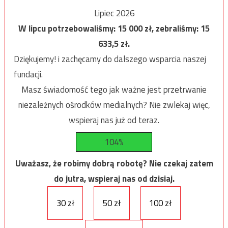
Lipiec 2026
W lipcu potrzebowaliśmy:
15 000
zł, zebraliśmy:
15
633,5
zł.
Dziękujemy! i zachęcamy do dalszego wsparcia naszej
fundacji.
Masz świadomość tego jak ważne jest przetrwanie
niezależnych ośrodków medialnych? Nie zwlekaj więc,
wspieraj nas już od teraz.
104%
Uważasz, że robimy dobrą robotę? Nie czekaj zatem
do jutra, wspieraj nas od dzisiaj.
30 zł
50 zł
100 zł