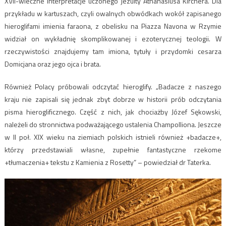
XVII-wieczne interpretacje uczonego jezuity Athanasiusa Kirchera. Dla
przykładu w kartuszach, czyli owalnych obwódkach wokół zapisanego
hieroglifami imienia faraona, z obelisku na Piazza Navona w Rzymie
widział on wykładnię skomplikowanej i ezoterycznej teologii. W
rzeczywistości znajdujemy tam imiona, tytuły i przydomki cesarza
Domicjana oraz jego ojca i brata.
Również Polacy próbowali odczytać hieroglify. „Badacze z naszego
kraju nie zapisali się jednak zbyt dobrze w historii prób odczytania
pisma hieroglificznego. Część z nich, jak chociażby Józef Sękowski,
należeli do stronnictwa podważającego ustalenia Champolliona. Jeszcze
w II poł. XIX wieku na ziemiach polskich istnieli również +badacze+,
którzy przedstawiali własne, zupełnie fantastyczne rzekome
+tłumaczenia+ tekstu z Kamienia z Rosetty” – powiedział dr Taterka.