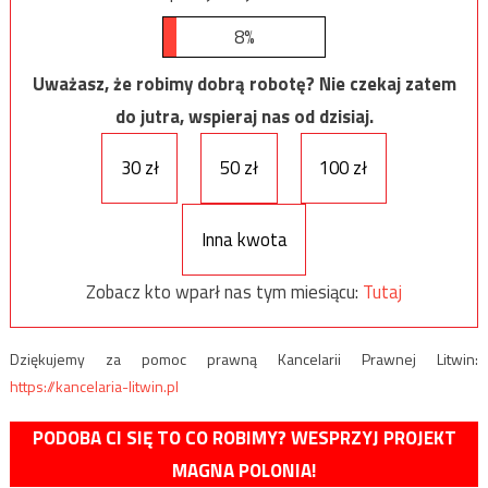
8%
Uważasz, że robimy dobrą robotę? Nie czekaj zatem
do jutra, wspieraj nas od dzisiaj.
30 zł
50 zł
100 zł
Inna kwota
Zobacz kto wparł nas tym miesiącu:
Tutaj
Dziękujemy za pomoc prawną Kancelarii Prawnej Litwin:
https://kancelaria-litwin.pl
PODOBA CI SIĘ TO CO ROBIMY? WESPRZYJ PROJEKT
MAGNA POLONIA!