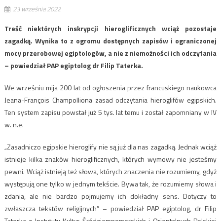
23 września 2022
Treść niektórych inskrypcji hieroglificznych wciąż pozostaje
zagadką. Wynika to z ogromu dostępnych zapisów i ograniczonej
mocy przerobowej egiptologów, a nie z niemożności ich odczytania
– powiedział PAP egiptolog dr Filip Taterka.
We wrześniu mija 200 lat od ogłoszenia przez francuskiego naukowca
Jeana-François Champolliona zasad odczytania hieroglifów egipskich.
Ten system zapisu powstał już 5 tys. lat temu i został zapomniany w IV
w. n.e.
„Zasadniczo egipskie hieroglify nie są już dla nas zagadką. Jednak wciąż
istnieje kilka znaków hieroglificznych, których wymowy nie jesteśmy
pewni. Wciąż istnieją też słowa, których znaczenia nie rozumiemy, gdyż
występują one tylko w jednym tekście. Bywa tak, że rozumiemy słowa i
zdania, ale nie bardzo pojmujemy ich dokładny sens. Dotyczy to
zwłaszcza tekstów religijnych” – powiedział PAP egiptolog, dr Filip
Taterka z Instytutu Kultur Śródziemnomorskich i Orientalnych Polskiej