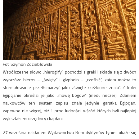
Fot. Szymon Zdziebłowski
Współczesne słowo „hieroglify” pochodzi z greki i składa się z dwóch
wyrazów: hieros – „święty” i glyphein – „rzeźbić”, zatem można to
sformułowanie przetłumaczyć jako „święte rzeźbione znaki”. Z kolei
Egipcjanie określali je jako „mowę bogów” (medu neczer). Zdaniem
naukowców ten system zapisu znała jedynie garstka Egipcjan,
zapewne nie więcej, niż 1 proc. ludności, wśród których byli najlepiej
wykształceni urzędnicy i kapłani.
27 września nakładem Wydawnictwa Benedyktynów Tyniec ukaże się