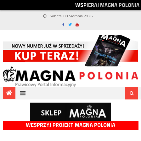
W
S
P
I
E
R
A
J
M
A
G
N
A
P
O
L
O
N
I
A
Sobota, 08 Sierpnia 2026
WESPRZYJ PROJEKT MAGNA POLONIA