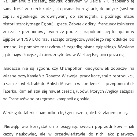
Na Kamieniu z Rosetty, zabytku odkrytym w Delcie Nilu, zapisano tę
samą treść w trzech rodzajach pisma: hieroglifach, demotyce (system
zapisu egipskiego, porównywany do stenografii, z późnego etapu
historii starożytnego Egiptu) i grece. Zabytek odkryli francuscy żołnierze
w czasie przebudowy twierdzy podczas napoleońskiej kampanii w
Egipcie w 1799 r. Od razu zaczęto przygotowywać jego reprodukcje, bo
uznano, że pomoże rozszyfrować zagadkę pisma egipskiego. Wysłano
ją do najważniejszych uniwersytetów w Wielkiej Brytanii i poza nią.
„Badacze nie są zgodni, czy Champollion kiedykolwiek zobaczył na
własne oczy Kamień z Rosetty. W swojej pracy korzystał z reprodukcji,
a sam zabytek trafił do British Museum w Londynie” – przypomniał dr
Taterka. Kamień stał się nawet częścią łupów, których Anglicy zażądali
od Francuzów po przegranej kampanii egipskiej.
Według dr. Taterki Champollion był geniuszem, ale też tytanem pracy.
„Niewątpliwie korzystał on z osiągnięć swoich poprzedników – jak
każdy naukowiec, ale w przeciwieństwie do nich jako pierwszy