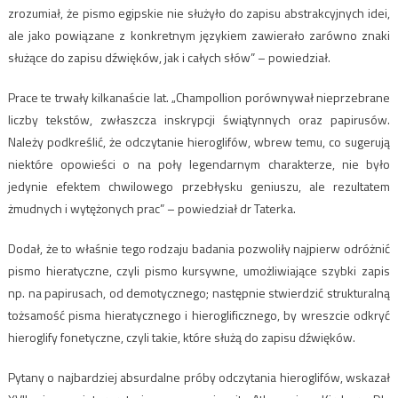
zrozumiał, że pismo egipskie nie służyło do zapisu abstrakcyjnych idei,
ale jako powiązane z konkretnym językiem zawierało zarówno znaki
służące do zapisu dźwięków, jak i całych słów” – powiedział.
Prace te trwały kilkanaście lat. „Champollion porównywał nieprzebrane
liczby tekstów, zwłaszcza inskrypcji świątynnych oraz papirusów.
Należy podkreślić, że odczytanie hieroglifów, wbrew temu, co sugerują
niektóre opowieści o na poły legendarnym charakterze, nie było
jedynie efektem chwilowego przebłysku geniuszu, ale rezultatem
żmudnych i wytężonych prac” – powiedział dr Taterka.
Dodał, że to właśnie tego rodzaju badania pozwoliły najpierw odróżnić
pismo hieratyczne, czyli pismo kursywne, umożliwiające szybki zapis
np. na papirusach, od demotycznego; następnie stwierdzić strukturalną
tożsamość pisma hieratycznego i hieroglificznego, by wreszcie odkryć
hieroglify fonetyczne, czyli takie, które służą do zapisu dźwięków.
Pytany o najbardziej absurdalne próby odczytania hieroglifów, wskazał