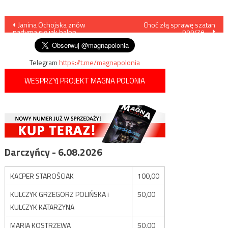
Nawigacja
Janina Ochojska znów
Choć złą sprawę szatan
poprze…
nadyma się jak balon…
wpisu
Telegram
https://t.me/magnapolonia
WESPRZYJ PROJEKT MAGNA POLONIA
Darczyńcy - 6.08.2026
KACPER STAROŚCIAK
100,00
KULCZYK GRZEGORZ POLIŃSKA i
50,00
KULCZYK KATARZYNA
MARIA KOSTRZEWA
50,00