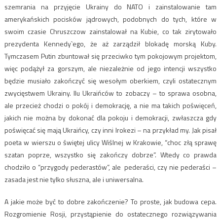
szemrania na przyjęcie Ukrainy do NATO i zainstalowanie tam
amerykańskich pocisków jądrowych, podobnych do tych, które w
swoim czasie Chruszczow zainstalował na Kubie, co tak zirytowało
prezydenta Kennedy`ego, że aż zarządził blokadę morską Kuby.
Tymczasem Putin zbuntował się przeciwko tym pokojowym projektom,
więc podążył za gorszym, ale niezależnie od jego intencji wszystko
będzie musiało zakończyć się wesołym oberkiem, czyli ostatecznym
zwycięstwem Ukrainy. Ilu Ukraińców to zobaczy – to sprawa osobna,
ale przecież chodzi o pokój i demokrację, a nie ma takich poświęceń,
jakich nie można by dokonać dla pokoju i demokracji, zwłaszcza gdy
poświęcać się mają Ukraińcy, czy inni Irokezi – na przykład my. Jak pisał
poeta w wierszu o świętej ulicy Wiślnej w Krakowie, “choc złą sprawę
szatan poprze, wszystko się zakończy dobrze”. Wtedy co prawda
chodziło o “przygody pederastów”, ale pederaści, czy nie pederaści –
zasada jest nie tylko słuszna, ale i uniwersalna.
A jakie może być to dobre zakończenie? To proste, jak budowa cepa.
Rozgromienie Rosji, przystąpienie do ostatecznego rozwiązywania