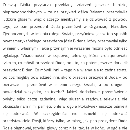
Zresztą Biblia przytacza przykłady zdarzeń jeszcze bardziej
nieprawdopodobnych – że na przykład oślica Balaama przemówiła
ludzkim głosem, więc dlaczego mielibyśmy się dziwować z powodu
tego, że pan prezydent Duda przemówił w Organizacji Narodów
Zjednoczonych w imieniu całego świata, przyćmiewając w ten sposób
nwet amerykańskiego prezydenta Józia Bidena, który przemawiał tylko
w imieniu własnym? Takie przynajmniej wrażenie można było odnieść
ogladając “Wiadomości” w rządowej telewizji, która zrelacjonowała
tylko to, co mówił prezydent Duda, no i to, co potem jeszcze dorzucił
prezydent Biden. Co mówili inni – tego nie wiemy, ale to żadna strata,
bo cóź mogliby powiedzieć inni, skoro przecież prezydent Duda – po
pierwsze – przemówił w imieniu całego świata, a po drugie –
powiedział wszystko, co trzeba? Jakieś dodatkowe przemówienia
byłyby tylko czczą gadaniną, więc słusznie rządowa telewizja nie
obciażała nam nimi pamięci, o ile w ogóle ktokolwiek jeszcze ośmielił
się odezwać. W szczególności nie osmielili się odezwać
przedstawiciele Rosji, którzy tylko, w miarę, jak pan prezydent Duda
Rosję piętnował, schylali głowy coraz niżej tak, że w końcu w ogóle nie