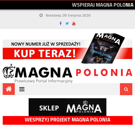
W
S
P
I
E
R
A
J
M
A
G
N
A
P
O
L
O
N
I
A
Niedziela, 09 Sierpnia 2026
WESPRZYJ PROJEKT MAGNA POLONIA