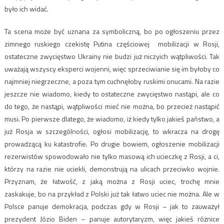
było ich widać.
Ta scena może być uznana za symboliczną, bo po ogłoszeniu przez
zimnego ruskiego czekistę Putina częściowej mobilizacji w Rosji,
ostateczne zwycięstwo Ukrainy nie budzi już niczyich wątpliwości. Tak
uważają wszyscy eksperci wojenni, więc sprzeciwianie się im byłoby co
najmniej niegrzeczne, a poza tym cuchnęłoby ruskimi onucami. Na razie
jeszcze nie wiadomo, kiedy to ostateczne zwycięstwo nastąpi, ale co
do tego, że nastąpi, wątpliwości mieć nie można, bo przecież nastąpić
musi. Po pierwsze dlatego, że wiadomo, iż kiedy tylko jakieś państwo, a
już Rosja w szczególności, ogłosi mobilizację, to wkracza na drogę
prowadzącą ku katastrofie. Po drugie bowiem, ogłoszenie mobilizacji
rezerwistów spowodowało nie tylko masową ich ucieczkę z Rosji, a ci,
którzy na razie nie uciekli, demonstrują na ulicach przeciwko wojnie.
Przyznam, że łatwość, z jaką można z Rosji uciec, trochę mnie
zaskakuje, bo na przykład z Polski już tak łatwo uciec nie można. Ale w
Polsce panuje demokracja, podczas gdy w Rosji – jak to zauważył
prezydent Józio Biden – panuje autorytaryzm, więc jakieś różnice