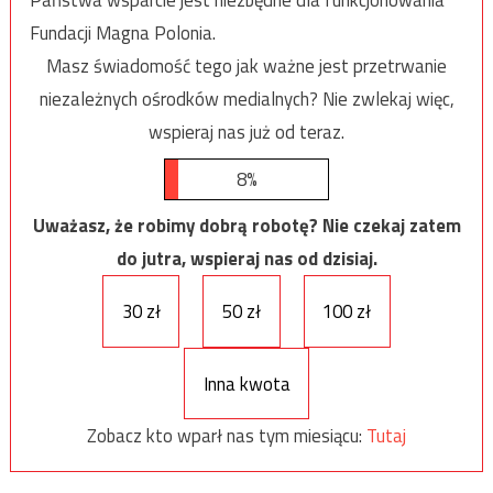
Państwa wsparcie jest niezbędne dla funkcjonowania
Fundacji Magna Polonia.
Masz świadomość tego jak ważne jest przetrwanie
niezależnych ośrodków medialnych? Nie zwlekaj więc,
wspieraj nas już od teraz.
8%
Uważasz, że robimy dobrą robotę? Nie czekaj zatem
do jutra, wspieraj nas od dzisiaj.
30 zł
50 zł
100 zł
Inna kwota
Zobacz kto wparł nas tym miesiącu:
Tutaj