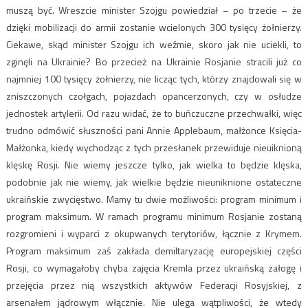
muszą być. Wreszcie minister Szojgu powiedział – po trzecie – że
dzięki mobilizacji do armii zostanie wcielonych 300 tysięcy żołnierzy.
Ciekawe, skąd minister Szojgu ich weźmie, skoro jak nie uciekli, to
zginęli na Ukrainie? Bo przecież na Ukrainie Rosjanie stracili już co
najmniej 100 tysięcy żołnierzy, nie licząc tych, którzy znajdowali się w
zniszczonych czołgach, pojazdach opancerzonych, czy w osłudze
jednostek artylerii. Od razu widać, że to buńczuczne przechwałki, więc
trudno odmówić słuszności pani Annie Applebaum, małżonce Księcia-
Małżonka, kiedy wychodząc z tych przesłanek przewiduje nieuiknioną
klęskę Rosji. Nie wiemy jeszcze tylko, jak wielka to będzie klęska,
podobnie jak nie wiemy, jak wielkie będzie nieuniknione ostateczne
ukraińskie zwycięstwo. Mamy tu dwie możliwości: program minimum i
program maksimum. W ramach programu minimum Rosjanie zostaną
rozgromieni i wyparci z okupwanych terytoriów, łącznie z Krymem.
Program maksimum zaś zakłada demiltaryzację europejskiej części
Rosji, co wymagałoby chyba zajęcia Kremla przez ukraińską załogę i
przejęcia przez nią wszystkich aktywów Federacji Rosyjskiej, z
arsenałem jądrowym włącznie. Nie ulega wątpliwości, że wtedy