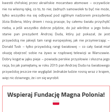
kwestii chińskiej przez ukraińskie mocarstwo atomowe – oczywiście
nie na własną rękę, co to, to nie; żadnych samowolek tu być nie może,
tylko wszystko ma się odbywać pod ogólnym nadzorem prezydenta
Józia Bidena, który dniem i nocą pracuje, by całemu światu przychylić
nieba, a jeśli wszystko dobrze pójdzie, do już wkrótce u jego boku
stanie pan prezydent Andrzej Duda, który już pokazał, że jest
przywódcą nie jakiejś tam rangi europejskiej, jak nie przymierzając –
Donald Tusk – tylko przywódcą rangi światowej – co cały świat miał
okazję obejrzeć sobie na żywo w rządowej telewizji w Warszawie.
Dobry kogut w jajku pieje – powiada perskie przysłowie i słuszna jego
racja, bo jak pamiętamy, w roku 2015 pan Andrzej Duda na światowego
przywódcę jeszcze nie wyglądał. Jednakże ludzie rosną wraz z krajem,
więc nic dziwnego, że i on się wyrobił.
Wspieraj Fundację Magna Polonia!