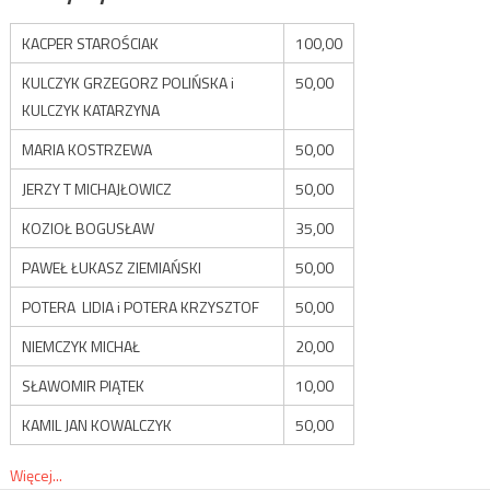
KACPER STAROŚCIAK
100,00
KULCZYK GRZEGORZ POLIŃSKA i
50,00
KULCZYK KATARZYNA
MARIA KOSTRZEWA
50,00
JERZY T MICHAJŁOWICZ
50,00
KOZIOŁ BOGUSŁAW
35,00
PAWEŁ ŁUKASZ ZIEMIAŃSKI
50,00
POTERA LIDIA i POTERA KRZYSZTOF
50,00
NIEMCZYK MICHAŁ
20,00
SŁAWOMIR PIĄTEK
10,00
KAMIL JAN KOWALCZYK
50,00
Więcej...