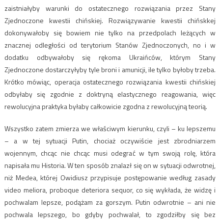
zaistniałyby warunki do ostatecznego rozwiązania przez Stany
Zjednoczone kwestii chińskiej. Rozwiązywanie kwestii chińskkej
dokonywałoby się bowiem nie tylko na przedpolach leżących w
znacznej odległości od terytorium Stanów Zjednoczonych, no i w
dodatku odbywałoby się rękoma Ukraińców, którym Stany
Zjednoczone dostarczyłyby tyle broni i amunicji, ile tylko byłoby trzeba.
Krótko mówiąc, operacja ostatecznego rozwiązania kwestii chińskiej
odbyłaby się zgodnie z doktryną elastycznego reagowania, więc
rewolucyjna praktyka byłaby całkowicie zgodna z rewolucyjną teorią.
Wszystko zatem zmierza we właściwym kierunku, czyli – ku lepszemu
– a w tej sytuacji Putin, chociaż oczywiście jest zbrodniarzem
wojennym, chcąc nie chcąc musi odegrać w tym swoją rolę, która
napisała mu Historia. W ten sposób znalazł się on w sytuacji odwrotnej,
niż Medea, której Owidiusz przypisuje postępowanie według zasady
video meliora, proboque deteriora sequor, co się wykłada, że widzę i
pochwalam lepsze, podążam za gorszym. Putin odwrotnie – ani nie
pochwala lepszego, bo gdyby pochwalał, to zgodziłby się bez