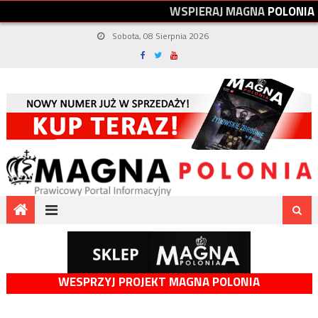
W
S
P
I
E
R
A
J
M
A
G
N
A
P
O
L
O
N
I
A
Sobota, 08 Sierpnia 2026
WESPRZYJ PROJEKT MAGNA POLONIA