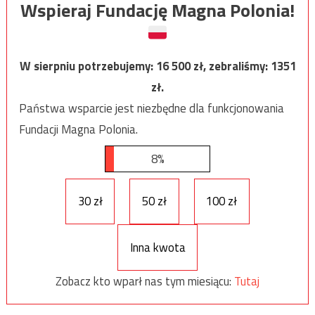
Wspieraj Fundację Magna Polonia!
W sierpniu potrzebujemy:
16 500
zł, zebraliśmy:
1351
zł.
Państwa wsparcie jest niezbędne dla funkcjonowania
Fundacji Magna Polonia.
8%
30 zł
50 zł
100 zł
Inna kwota
Zobacz kto wparł nas tym miesiącu:
Tutaj