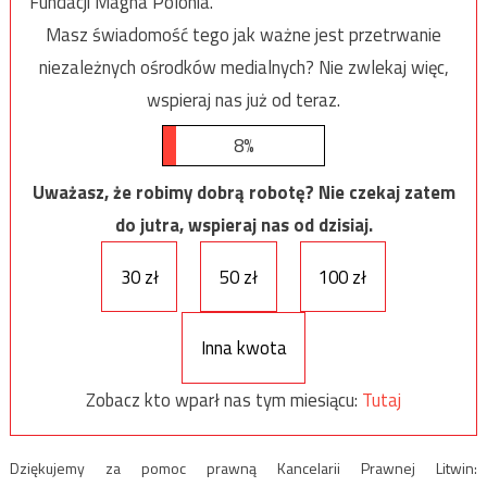
Fundacji Magna Polonia.
Masz świadomość tego jak ważne jest przetrwanie
niezależnych ośrodków medialnych? Nie zwlekaj więc,
wspieraj nas już od teraz.
8%
Uważasz, że robimy dobrą robotę? Nie czekaj zatem
do jutra, wspieraj nas od dzisiaj.
30 zł
50 zł
100 zł
Inna kwota
Zobacz kto wparł nas tym miesiącu:
Tutaj
Dziękujemy za pomoc prawną Kancelarii Prawnej Litwin: