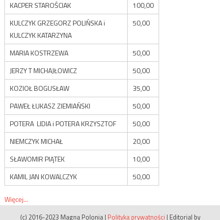
KACPER STAROŚCIAK
100,00
KULCZYK GRZEGORZ POLIŃSKA i
50,00
KULCZYK KATARZYNA
MARIA KOSTRZEWA
50,00
JERZY T MICHAJŁOWICZ
50,00
KOZIOŁ BOGUSŁAW
35,00
PAWEŁ ŁUKASZ ZIEMIAŃSKI
50,00
POTERA LIDIA i POTERA KRZYSZTOF
50,00
NIEMCZYK MICHAŁ
20,00
SŁAWOMIR PIĄTEK
10,00
KAMIL JAN KOWALCZYK
50,00
Więcej...
(c) 2016-2023 Magna Polonia
|
Polityka prywatności
|
Editorial by