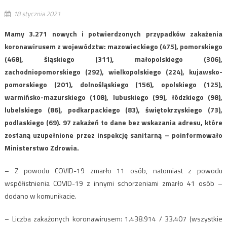
18 stycznia 2021
Mamy 3.271 nowych i potwierdzonych przypadków zakażenia
koronawirusem z województw: mazowieckiego (475), pomorskiego
(468), śląskiego (311), małopolskiego (306),
zachodniopomorskiego (292), wielkopolskiego (224), kujawsko-
pomorskiego (201), dolnośląskiego (156), opolskiego (125),
warmińsko-mazurskiego (108), lubuskiego (99), łódzkiego (98),
lubelskiego (86), podkarpackiego (83), świętokrzyskiego (73),
podlaskiego (69). 97 zakażeń to dane bez wskazania adresu, które
zostaną uzupełnione przez inspekcję sanitarną – poinformowało
Ministerstwo Zdrowia.
– Z powodu COVID-19 zmarło 11 osób, natomiast z powodu
współistnienia COVID-19 z innymi schorzeniami zmarło 41 osób –
dodano w komunikacie.
– Liczba zakażonych koronawirusem: 1.438.914 / 33.407 (wszystkie