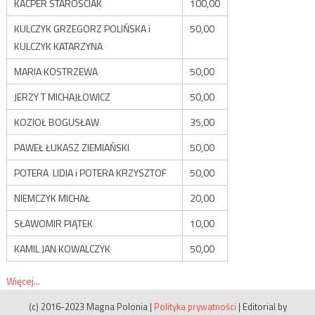
KACPER STAROŚCIAK
100,00
KULCZYK GRZEGORZ POLIŃSKA i
50,00
KULCZYK KATARZYNA
MARIA KOSTRZEWA
50,00
JERZY T MICHAJŁOWICZ
50,00
KOZIOŁ BOGUSŁAW
35,00
PAWEŁ ŁUKASZ ZIEMIAŃSKI
50,00
POTERA LIDIA i POTERA KRZYSZTOF
50,00
NIEMCZYK MICHAŁ
20,00
SŁAWOMIR PIĄTEK
10,00
KAMIL JAN KOWALCZYK
50,00
Więcej...
(c) 2016-2023 Magna Polonia
|
Polityka prywatności
|
Editorial by