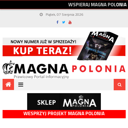
W
S
P
I
E
R
A
J
M
A
G
N
A
P
O
L
O
N
I
A
Piątek, 07 Sierpnia 2026
WESPRZYJ PROJEKT MAGNA POLONIA