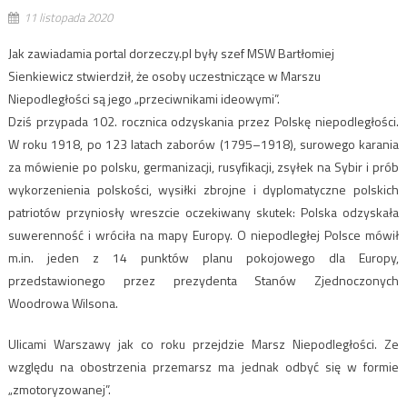
11 listopada 2020
Jak zawiadamia portal dorzeczy.pl były szef MSW Bartłomiej
Sienkiewicz stwierdził, że osoby uczestniczące w Marszu
Niepodległości są jego „przeciwnikami ideowymi”.
Dziś przypada 102. rocznica odzyskania przez Polskę niepodległości.
W roku 1918, po 123 latach zaborów (1795–1918), surowego karania
za mówienie po polsku, germanizacji, rusyfikacji, zsyłek na Sybir i prób
wykorzenienia polskości, wysiłki zbrojne i dyplomatyczne polskich
patriotów przyniosły wreszcie oczekiwany skutek: Polska odzyskała
suwerenność i wróciła na mapy Europy. O niepodległej Polsce mówił
m.in. jeden z 14 punktów planu pokojowego dla Europy,
przedstawionego przez prezydenta Stanów Zjednoczonych
Woodrowa Wilsona.
Ulicami Warszawy jak co roku przejdzie Marsz Niepodległości. Ze
względu na obostrzenia przemarsz ma jednak odbyć się w formie
„zmotoryzowanej”.