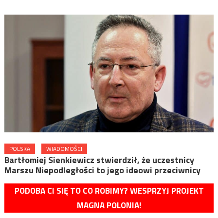
POLSKA
WIADOMOŚCI
Bartłomiej Sienkiewicz stwierdził, że uczestnicy
Marszu Niepodległości to jego ideowi przeciwnicy
PODOBA CI SIĘ TO CO ROBIMY? WESPRZYJ PROJEKT
MAGNA POLONIA!