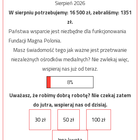
Sierpień 2026
W sierpniu potrzebujemy:
16 500
zł, zebraliśmy:
1351
zł.
Państwa wsparcie jest niezbędne dla funkcjonowania
Fundacji Magna Polonia.
Masz świadomość tego jak ważne jest przetrwanie
niezależnych ośrodków medialnych? Nie zwlekaj więc,
wspieraj nas już od teraz.
8%
Uważasz, że robimy dobrą robotę? Nie czekaj zatem
do jutra, wspieraj nas od dzisiaj.
30 zł
50 zł
100 zł