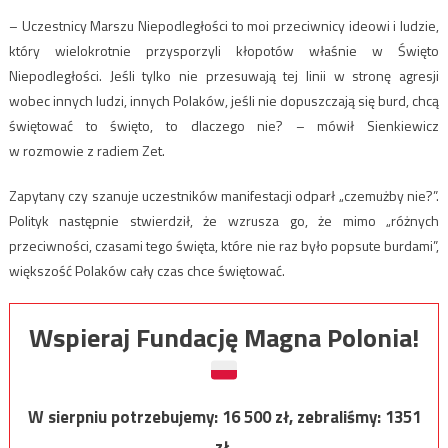
– Uczestnicy Marszu Niepodległości to moi przeciwnicy ideowi i ludzie,
który wielokrotnie przysporzyli kłopotów właśnie w Święto
Niepodległości. Jeśli tylko nie przesuwają tej linii w stronę agresji
wobec innych ludzi, innych Polaków, jeśli nie dopuszczają się burd, chcą
świętować to święto, to dlaczego nie? – mówił Sienkiewicz
w rozmowie z radiem Zet.
Zapytany czy szanuje uczestników manifestacji odparł „czemużby nie?”.
Polityk następnie stwierdził, że wzrusza go, że mimo „różnych
przeciwności, czasami tego święta, które nie raz było popsute burdami”,
większość Polaków cały czas chce świętować.
Wspieraj Fundację Magna Polonia!
W sierpniu potrzebujemy:
16 500
zł, zebraliśmy:
1351
zł.