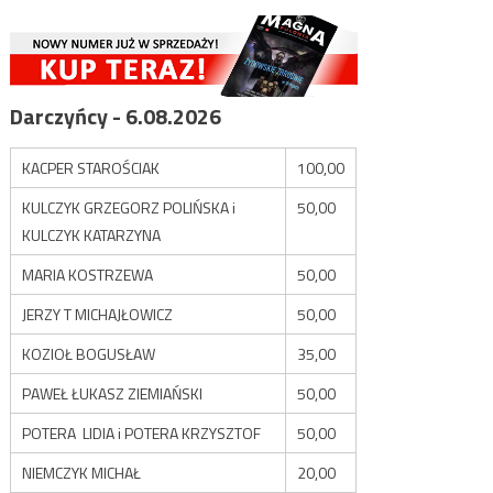
Darczyńcy - 6.08.2026
KACPER STAROŚCIAK
100,00
KULCZYK GRZEGORZ POLIŃSKA i
50,00
KULCZYK KATARZYNA
MARIA KOSTRZEWA
50,00
JERZY T MICHAJŁOWICZ
50,00
KOZIOŁ BOGUSŁAW
35,00
PAWEŁ ŁUKASZ ZIEMIAŃSKI
50,00
POTERA LIDIA i POTERA KRZYSZTOF
50,00
NIEMCZYK MICHAŁ
20,00