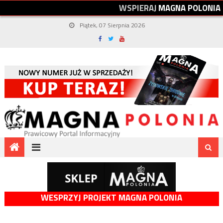
W
S
P
I
E
R
A
J
M
A
G
N
A
P
O
L
O
N
I
A
Piątek, 07 Sierpnia 2026
WESPRZYJ PROJEKT MAGNA POLONIA