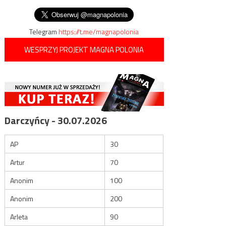
wpisu
ideowi przeciwnicy
Telegram
https://t.me/magnapolonia
WESPRZYJ PROJEKT MAGNA POLONIA
Darczyńcy - 30.07.2026
AP
30
Artur
70
Anonim
100
Anonim
200
Arleta
90