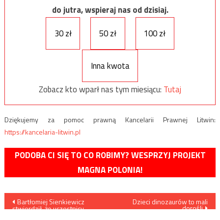
do jutra, wspieraj nas od dzisiaj.
30 zł
50 zł
100 zł
Inna kwota
Zobacz kto wparł nas tym miesiącu:
Tutaj
Dziękujemy za pomoc prawną Kancelarii Prawnej Litwin:
https://kancelaria-litwin.pl
PODOBA CI SIĘ TO CO ROBIMY? WESPRZYJ PROJEKT
MAGNA POLONIA!
Nawigacja
Bartłomiej Sienkiewicz
Dzieci dinozaurów to mali
dorośli
stwierdził, że uczestnicy
Marszu Niepodległości to jego