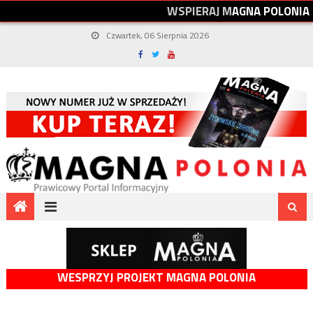
W
S
P
I
E
R
A
J
M
A
G
N
A
P
O
L
O
N
I
A
Czwartek, 06 Sierpnia 2026
WESPRZYJ PROJEKT MAGNA POLONIA