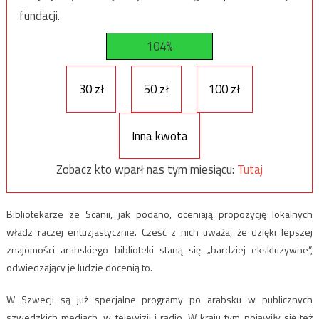
fundacji.
104%
30 zł
50 zł
100 zł
Inna kwota
Zobacz kto wparł nas tym miesiącu:
Tutaj
Bibliotekarze ze Scanii, jak podano, oceniają propozycję lokalnych
władz raczej entuzjastycznie. Cześć z nich uważa, że dzięki lepszej
znajomości arabskiego biblioteki staną się „bardziej ekskluzywne”,
odwiedzający je ludzie docenią to.
W Szwecji są już specjalne programy po arabsku w publicznych
szwedzkich mediach, w telewizji i radio. W kraju tym pojawiły się też