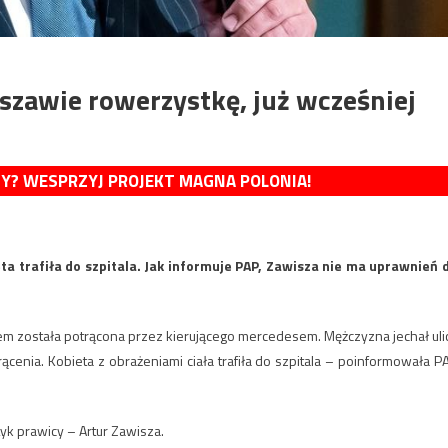
szawie rowerzystkę, już wcześniej
MY? WESPRZYJ PROJEKT MAGNA POLONIA!
a trafiła do szpitala. Jak informuje PAP, Zawisza nie ma uprawnień 
rem została potrącona przez kierującego mercedesem. Mężczyzna jechał uli
cenia. Kobieta z obrażeniami ciała trafiła do szpitala – poinformowała P
yk prawicy – Artur Zawisza.