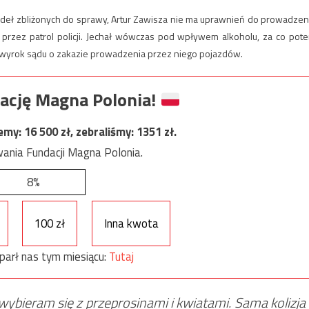
ródeł zbliżonych do sprawy, Artur Zawisza nie ma uprawnień do prowadzen
przez patrol policji. Jechał wówczas pod wpływem alkoholu, za co pot
ę wyrok sądu o zakazie prowadzenia przez niego pojazdów.
ację Magna Polonia!
jemy:
16 500
zł, zebraliśmy:
1351
zł.
ania Fundacji Magna Polonia.
8%
100 zł
Inna kwota
parł nas tym miesiącu:
Tutaj
wybieram się z przeprosinami i kwiatami. Sama kolizja