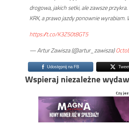
drogowa, jakich setki, ale zawsze przykra
KRK, a prawo jazdy ponownie wyrabiam. 
https://t.co/K3Z50t8GT5
— Artur Zawisza (@artur_zawisza)
Octob
Udostępnij na FB
Twee
Wspieraj niezależne wydaw
Czy jes