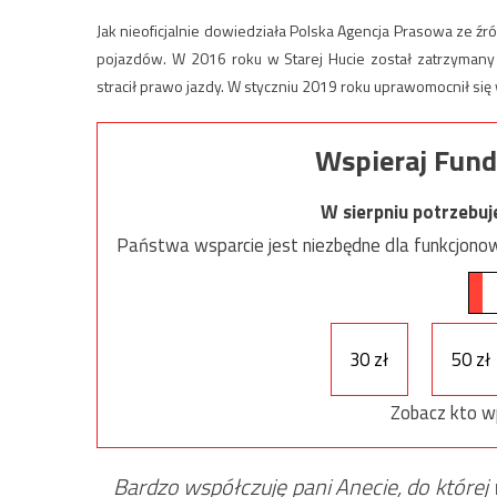
Jak nieoficjalnie dowiedziała Polska Agencja Prasowa ze ź
pojazdów. W 2016 roku w Starej Hucie został zatrzymany 
stracił prawo jazdy. W styczniu 2019 roku uprawomocnił si
Wspieraj Fund
W sierpniu potrzebu
Państwa wsparcie jest niezbędne dla funkcjonow
30 zł
50 zł
Zobacz kto w
Bardzo współczuję pani Anecie, do której 