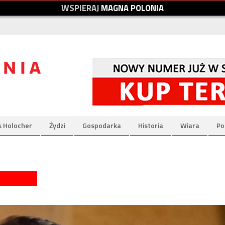
W
S
P
I
E
R
A
J
M
A
G
N
A
P
O
L
O
N
I
A
& Holocher
Żydzi
Gospodarka
Historia
Wiara
Po