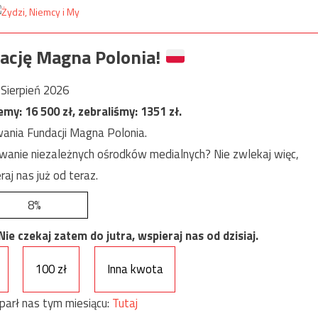
ację Magna Polonia!
Sierpień 2026
jemy:
16 500
zł, zebraliśmy:
1351
zł.
ania Fundacji Magna Polonia.
anie niezależnych ośrodków medialnych? Nie zwlekaj więc,
raj nas już od teraz.
8%
e czekaj zatem do jutra, wspieraj nas od dzisiaj.
100 zł
Inna kwota
parł nas tym miesiącu:
Tutaj