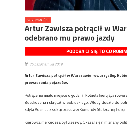
WIADOMOŚCI
Artur Zawisza potrącił w War
odebrano mu prawo jazdy
PODOBA CI SIĘ TO CO ROBI
25 października 2019
Artur Zawisza potrącił w Warszawie rowerzystkę. Kobiet
prowadzenia pojazdów.
Potrącenie miało miejsce o godz. 7. Kobieta kierująca rowe
Beethovena i skręcał w Sobieskiego. Wtedy doszło do potrą
Edyta Adamus z sekcji prasowej Komendy Stołecznej Policji.
Kierowca mercedesa był trzeźwy. Okazał się nim znany polit