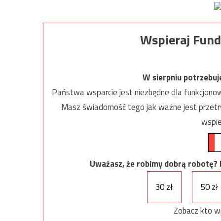
Wspieraj Fund
W sierpniu potrzebu
Państwa wsparcie jest niezbędne dla funkcjonow
Masz świadomość tego jak ważne jest przetrw
wspie
Uważasz, że robimy dobrą robotę? Ni
30 zł
50 zł
Zobacz kto w