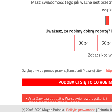
Masz świadomość tego jak ważne jest przetrw
wspie
Uważasz, że robimy dobrą robotę? Ni
30 zł
50 zł
Zobacz kto w
Dziękujemy za pomoc prawną Kancelarii Prawnej Litwin:
http
PODOBA CI SIĘ TO CO ROBI
Nawigacja
Artur Zawisza potrącił w Warszawie rowerzystkę, już
wcześniej odebrano mu prawo jazdy
wpisu
(c) 2016-2023 Magna Polonia
|
Polityka prywatności
|
Editorial 