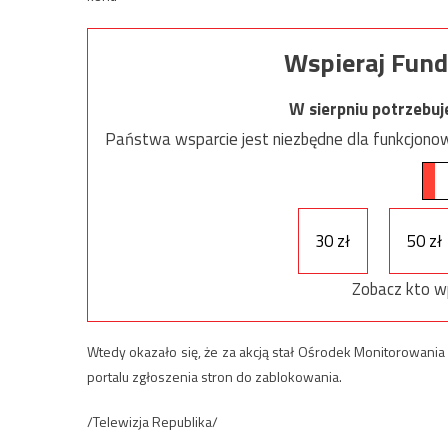
Wspieraj Fund
W sierpniu potrzebu
Państwa wsparcie jest niezbędne dla funkcjonow
30 zł
50 zł
Zobacz kto w
Wtedy okazało się, że za akcją stał Ośrodek Monitorowani
portalu zgłoszenia stron do zablokowania.
/Telewizja Republika/