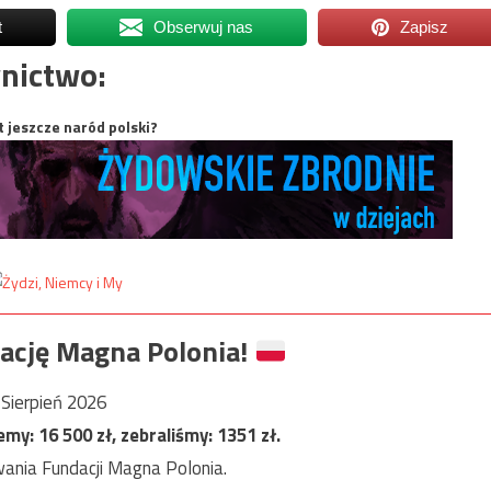
t
Obserwuj nas
Zapisz
nictwo:
t jeszcze naród polski?
ację Magna Polonia!
Sierpień 2026
jemy:
16 500
zł, zebraliśmy:
1351
zł.
ania Fundacji Magna Polonia.