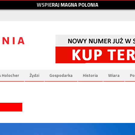
W
S
P
I
E
R
A
J
M
A
G
N
A
P
O
L
O
N
I
A
& Holocher
Żydzi
Gospodarka
Historia
Wiara
Po