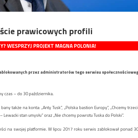
ście prawicowych profili
MY? WESPRZYJ PROJEKT MAGNA POLONIA!
 zablokowanych przez administratorów tego serwisu społecznościowe
ny czas – do 30 października.
bany także na konta: „Anty Tusk”, „Polska bastion Europy”, „Chcemy trzeci
A – Lewacki stan umysłu” oraz „Nie chcemy powrotu Tuska do Polski”.
eści na swojej platformie. W lipcu 2017 roku serwis zablokował ponad 3