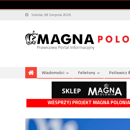
Sobota, 08 Sierpnia 2026
Wiadomości
Felietony
Patlewicz 
WESPRZYJ PROJEKT MAGNA POLONIA