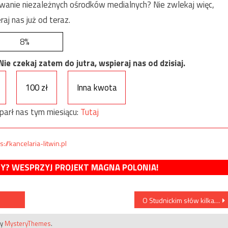
anie niezależnych ośrodków medialnych? Nie zwlekaj więc,
raj nas już od teraz.
8%
e czekaj zatem do jutra, wspieraj nas od dzisiaj.
100 zł
Inna kwota
parł nas tym miesiącu:
Tutaj
s://kancelaria-litwin.pl
MY? WESPRZYJ PROJEKT MAGNA POLONIA!
O Studnickim słów kilka…
by
MysteryThemes
.