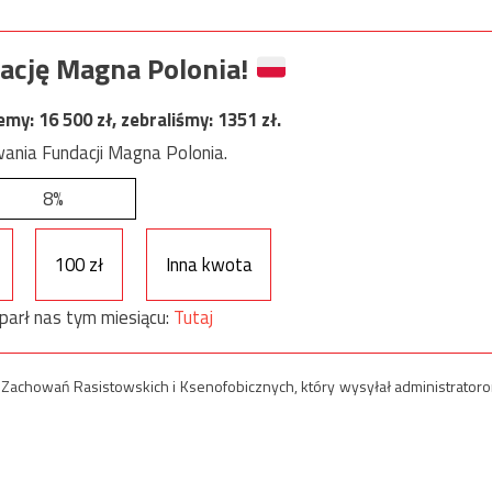
ację Magna Polonia!
jemy:
16 500
zł, zebraliśmy:
1351
zł.
ania Fundacji Magna Polonia.
8%
100 zł
Inna kwota
parł nas tym miesiącu:
Tutaj
a Zachowań Rasistowskich i Ksenofobicznych, który wysyłał administrator