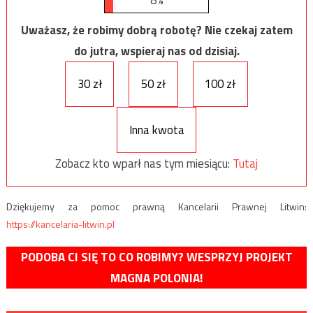
8%
Uważasz, że robimy dobrą robotę? Nie czekaj zatem
do jutra, wspieraj nas od dzisiaj.
30 zł
50 zł
100 zł
Inna kwota
Zobacz kto wparł nas tym miesiącu:
Tutaj
Dziękujemy za pomoc prawną Kancelarii Prawnej Litwin:
https://kancelaria-litwin.pl
PODOBA CI SIĘ TO CO ROBIMY? WESPRZYJ PROJEKT
MAGNA POLONIA!