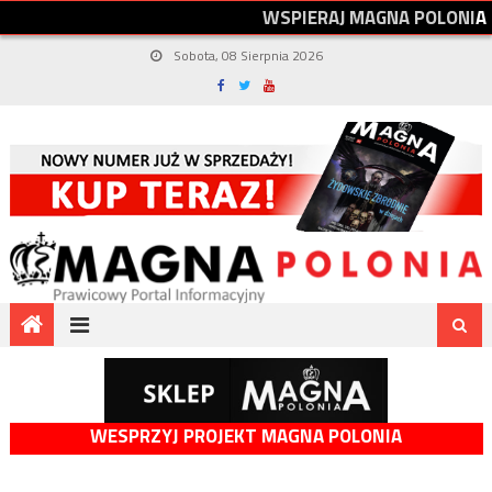
W
S
P
I
E
R
A
J
M
A
G
N
A
P
O
L
O
N
I
A
Sobota, 08 Sierpnia 2026
WESPRZYJ PROJEKT MAGNA POLONIA