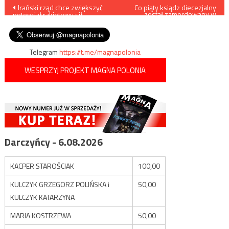
Nawigacja
Irański rząd chce zwiększyć
Co piąty ksiądz diecezjalny
został zamordowany w
potencjał rakietowy sił
okupowanej przez Niemców i
wpisu
zbrojnych
Rosjan Polsce
Telegram
https://t.me/magnapolonia
WESPRZYJ PROJEKT MAGNA POLONIA
Darczyńcy - 6.08.2026
KACPER STAROŚCIAK
100,00
KULCZYK GRZEGORZ POLIŃSKA i
50,00
KULCZYK KATARZYNA
MARIA KOSTRZEWA
50,00