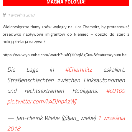
MAGNA POLONIA!
1 września 2018
Wielotysięczne tłumy znów wyległy na ulice Chemnitz, by protestować
przeciwko napływowi imigrantów do Niemiec – doszło do starć z
policją /relacja na żywo/
https://www.youtube.com/watch?v=fQ7KsqMgGuw&feature=youtu.be
Die Lage in
#Chemnitz
eskaliert.
Straßenschlachten zwischen Linksautonomen
und rechtsextremen Hooligans.
#c0109
pic.twitter.com/k4DJhpAzWj
— Jan-Henrik Wiebe (@jan_wiebe)
1 września
2018