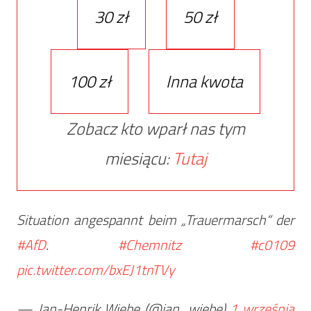
30 zł
50 zł
100 zł
Inna kwota
Zobacz kto wparł nas tym
miesiącu:
Tutaj
Situation angespannt beim „Trauermarsch“ der
#AfD
.
#Chemnitz
#c0109
pic.twitter.com/bxEJ1tnTVy
— Jan-Henrik Wiebe (@jan_wiebe)
1 września