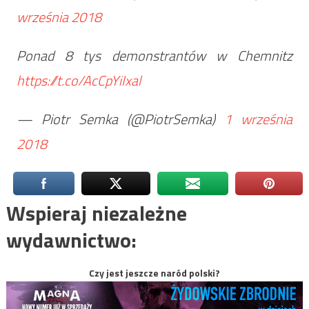
września 2018
Ponad 8 tys demonstrantów w Chemnitz
https://t.co/AcCpYiIxal
— Piotr Semka (@PiotrSemka)
1 września
2018
Wspieraj niezależne
wydawnictwo:
Czy jest jeszcze naród polski?