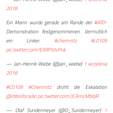
2018
Ein Mann wurde gerade am Rande der
#AfD
-
Demonstration festgenommenen. Vermutlich
ein Linker.
#chemnitz
#c0109
pic.twitter.com/EXRPVJvPuk
— Jan-Henrik Wiebe (@jan_wiebe)
1 września
2018
#C0109
#Chemnitz
droht die Eskalation
@rbbinforadio
pic.twitter.com/JCAmcMb0jR
— Olaf Sundermeyer (@O_Sundermeyer)
1