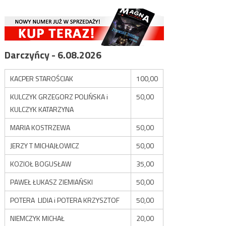
Darczyńcy - 6.08.2026
KACPER STAROŚCIAK
100,00
KULCZYK GRZEGORZ POLIŃSKA i
50,00
KULCZYK KATARZYNA
MARIA KOSTRZEWA
50,00
JERZY T MICHAJŁOWICZ
50,00
KOZIOŁ BOGUSŁAW
35,00
PAWEŁ ŁUKASZ ZIEMIAŃSKI
50,00
POTERA LIDIA i POTERA KRZYSZTOF
50,00
NIEMCZYK MICHAŁ
20,00