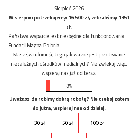
Sierpień 2026
W sierpniu potrzebujemy:
16 500
zł, zebraliśmy:
1351
zł.
Państwa wsparcie jest niezbędne dla funkcjonowania
Fundacji Magna Polonia.
Masz świadomość tego jak ważne jest przetrwanie
niezależnych ośrodków medialnych? Nie zwlekaj więc,
wspieraj nas już od teraz.
8%
Uważasz, że robimy dobrą robotę? Nie czekaj zatem
do jutra, wspieraj nas od dzisiaj.
30 zł
50 zł
100 zł