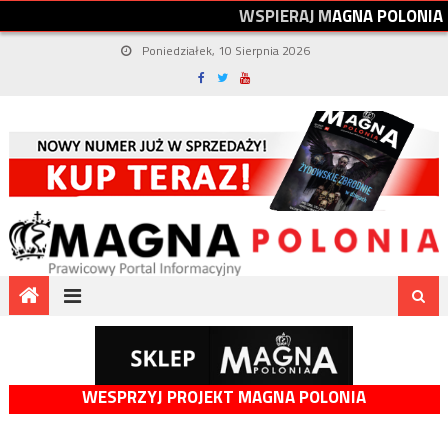
W
S
P
I
E
R
A
J
M
A
G
N
A
P
O
L
O
N
I
A
Poniedziałek, 10 Sierpnia 2026
WESPRZYJ PROJEKT MAGNA POLONIA