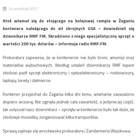
14 września 2017
Ktoś włamał się do stojącego na kolejowej rampie w Żaganiu
kontenera należącego do sił zbrojnych USA – dowiedzieli się
dziennikarze RMF FM. Skradziono z niego specjalistyczny sprzęt o
wartości 200 tys. dolarów – informuje radio RMF.FM.
Prokuratura zapewnia, że w kontenerze nie było broni, amunicji oraz
materiałów wybuchowych. Według ustaleń dziennikarzy RMF łupem
złodziei padł sprzęt elektroniczny i optoelektroniczny – noktowizory,
laptopy, lunety i dalmierze.
Kontener przyjechał do Żagania kilka dni temu, włamanie zauważono
dopiero wczoraj. Nie zginęła jednak cała zawartość, a jedynie jej część.
Jak usłyszał nasz dziennikarz – sprzętu w kontenerze było tak dużo, że
złodzieje musieliby zorganizować kilka transportów.
Sprawą zajmuje się wrocławska prokuratura i Żandarmeria Wojskowa.