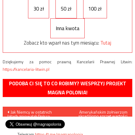
30 zł
50 zł
100 zł
Inna kwota
Zobacz kto wparł nas tym miesiącu:
Tutaj
Dziękujemy za pomoc prawną Kancelarii Prawnej Litwin:
https://kancelaria-litwin.pl
PODOBA CI SIĘ TO CO ROBIMY? WESPRZYJ PROJEKT
MAGNA POLONIA!
Nawigacja
Jak Niemcy w ostatnich
Amerykańskim żołnierzom
skradziono sprzęt wartości
latach zniewalali Polsce
200 tys. zł
wpisu
Telegram
https://t.me/magnapolonia