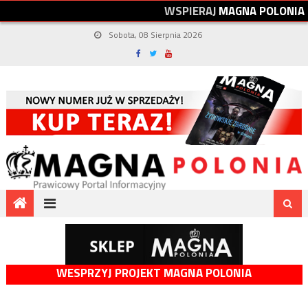
W
S
P
I
E
R
A
J
M
A
G
N
A
P
O
L
O
N
I
A
Sobota, 08 Sierpnia 2026
WESPRZYJ PROJEKT MAGNA POLONIA