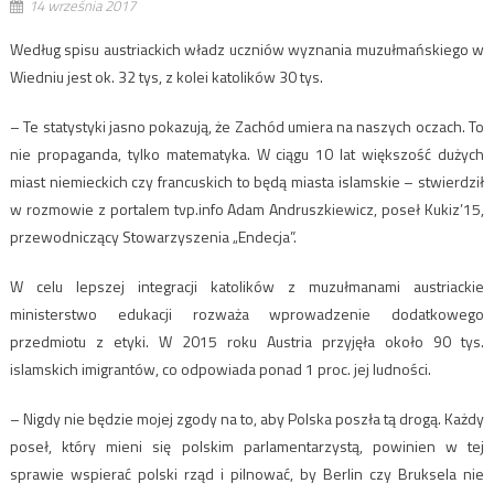
14 września 2017
Według spisu austriackich władz uczniów wyznania muzułmańskiego w
Wiedniu jest ok. 32 tys, z kolei katolików 30 tys.
– Te statystyki jasno pokazują, że Zachód umiera na naszych oczach. To
nie propaganda, tylko matematyka. W ciągu 10 lat większość dużych
miast niemieckich czy francuskich to będą miasta islamskie – stwierdził
w rozmowie z portalem tvp.info Adam Andruszkiewicz, poseł Kukiz’15,
przewodniczący Stowarzyszenia „Endecja”.
W celu lepszej integracji katolików z muzułmanami austriackie
ministerstwo edukacji rozważa wprowadzenie dodatkowego
przedmiotu z etyki. W 2015 roku Austria przyjęła około 90 tys.
islamskich imigrantów, co odpowiada ponad 1 proc. jej ludności.
– Nigdy nie będzie mojej zgody na to, aby Polska poszła tą drogą. Każdy
poseł, który mieni się polskim parlamentarzystą, powinien w tej
sprawie wspierać polski rząd i pilnować, by Berlin czy Bruksela nie