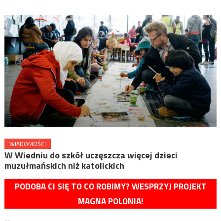
WIADOMOŚCI
W Wiedniu do szkół uczęszcza więcej dzieci
muzułmańskich niż katolickich
PODOBA CI SIĘ TO CO ROBIMY? WESPRZYJ PROJEKT
MAGNA POLONIA!