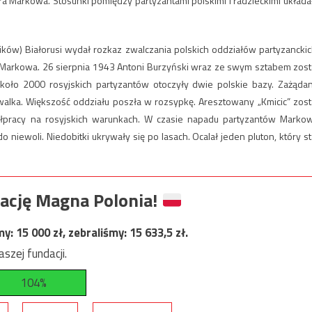
 Markowa. Stosunki pomiędzy partyzantami polskimi i radzieckimi układa
ików) Białorusi wydał rozkaz zwalczania polskich oddziałów partyzanckic
ał Markowa. 26 sierpnia 1943 Antoni Burzyński wraz ze swym sztabem zost
oło 2000 rosyjskich partyzantów otoczyły dwie polskie bazy. Zażąda
alka. Większość oddziału poszła w rozsypkę. Aresztowany „Kmicic” zost
ółpracy na rosyjskich warunkach. W czasie napadu partyzantów Marko
 niewoli. Niedobitki ukrywały się po lasach. Ocalał jeden pluton, który st
ację Magna Polonia!
my:
15 000
zł, zebraliśmy:
15 633,5
zł.
szej fundacji.
104%