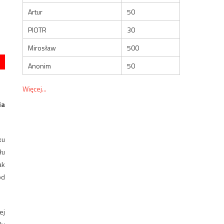
Artur
50
PIOTR
30
Mirosław
500
Anonim
50
Więcej...
ia
ku
łu
ak
od
ej