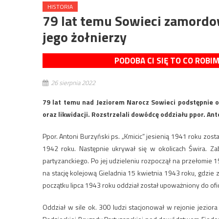
HISTORIA
79 lat temu Sowieci zamordowa
jego żołnierzy
PODOBA CI SIĘ TO CO ROBI
26 sierpnia 2022
79 lat temu nad Jeziorem Narocz Sowieci podstępnie o
oraz likwidacji. Rozstrzelali dowódcę oddziału ppor. Ant
Ppor. Antoni Burzyński ps. „Kmicic” jesienią 1941 roku zo
1942 roku. Następnie ukrywał się w okolicach Świra. 
partyzanckiego. Po jej udzieleniu rozpoczął na przełomie 
na stację kolejową Gieladnia 15 kwietnia 1943 roku, gdzie
początku lipca 1943 roku oddział został upoważniony do of
Oddział w sile ok. 300 ludzi stacjonował w rejonie jezior