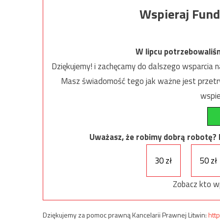
Wspieraj Fund
W lipcu potrzebowaliś
Dziękujemy! i zachęcamy do dalszego wsparcia na
Masz świadomość tego jak ważne jest przetrw
wspie
Uważasz, że robimy dobrą robotę? Ni
30 zł
50 zł
Zobacz kto w
Dziękujemy za pomoc prawną Kancelarii Prawnej Litwin:
http