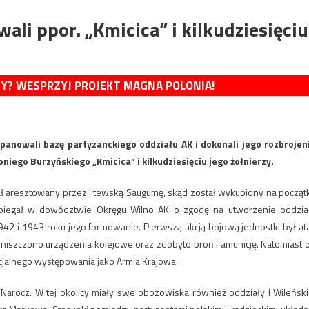
li ppor. „Kmicica” i kilkudziesięciu
MY? WESPRZYJ PROJEKT MAGNA POLONIA!
panowali bazę partyzanckiego oddziału AK i dokonali jego rozbrojen
oniego Burzyńskiego „Kmicica” i kilkudziesięciu jego żołnierzy.
stał aresztowany przez litewską Saugumę, skąd został wykupiony na począt
Zabiegał w dowództwie Okręgu Wilno AK o zgodę na utworzenie oddzia
1942 i 1943 roku jego formowanie. Pierwszą akcją bojową jednostki był at
 zniszczono urządzenia kolejowe oraz zdobyto broń i amunicję. Natomiast 
icjalnego występowania jako Armia Krajowa.
a Narocz. W tej okolicy miały swe obozowiska również oddziały I Wileński