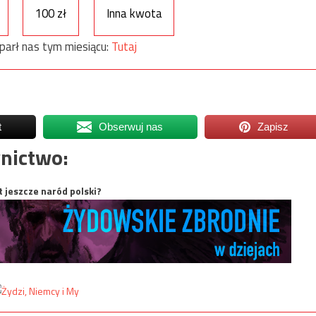
100 zł
Inna kwota
parł nas tym miesiącu:
Tutaj
t
Obserwuj nas
Zapisz
nictwo:
t jeszcze naród polski?