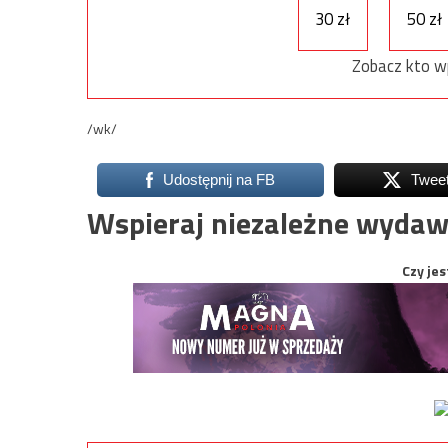
30 zł
50 zł
Zobacz kto w
/wk/
Udostępnij na FB
Twee
Wspieraj niezależne wydaw
Czy jes