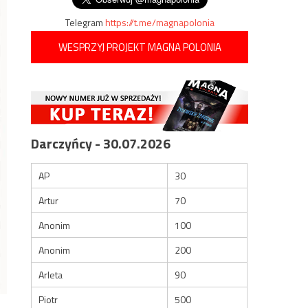
Telegram
https://t.me/magnapolonia
WESPRZYJ PROJEKT MAGNA POLONIA
Darczyńcy - 30.07.2026
AP
30
Artur
70
Anonim
100
Anonim
200
Arleta
90
Piotr
500