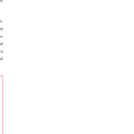
ły
h.
ał
no
ał
wa
ał