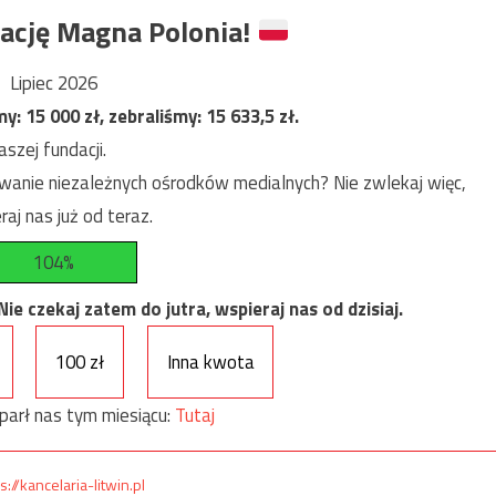
ację Magna Polonia!
Lipiec 2026
my:
15 000
zł, zebraliśmy:
15 633,5
zł.
szej fundacji.
anie niezależnych ośrodków medialnych? Nie zwlekaj więc,
raj nas już od teraz.
104%
e czekaj zatem do jutra, wspieraj nas od dzisiaj.
100 zł
Inna kwota
parł nas tym miesiącu:
Tutaj
s://kancelaria-litwin.pl