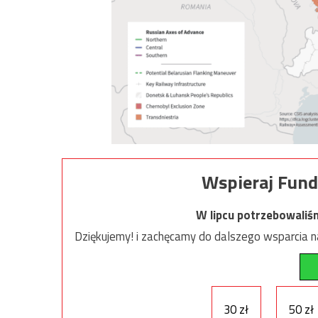
Wspieraj Fund
W lipcu potrzebowaliś
Dziękujemy! i zachęcamy do dalszego wsparcia na
30 zł
50 zł