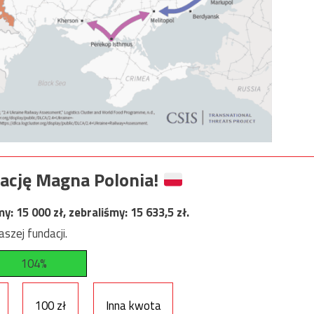
ację Magna Polonia!
my:
15 000
zł, zebraliśmy:
15 633,5
zł.
szej fundacji.
104%
100 zł
Inna kwota