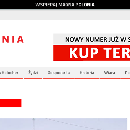
W
S
P
I
E
R
A
J
M
A
G
N
A
P
O
L
O
N
I
A
& Holocher
Żydzi
Gospodarka
Historia
Wiara
Po