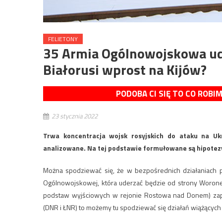
FELIETONY
35 Armia Ogólnowojskowa ud
Białorusi wprost na Kijów?
PODOBA CI SIĘ TO CO ROBI
23 stycznia 2022
Trwa koncentracja wojsk rosyjskich do ataku na Ukr
analizowane. Na tej podstawie formułowane są hipotez
Można spodziewać się, że w bezpośrednich działaniach pr
Ogólnowojskowej, która uderzać będzie od strony Woroneż
podstaw wyjściowych w rejonie Rostowa nad Donem) zap
(DNR i ŁNR) to możemy tu spodziewać się działań wiążących