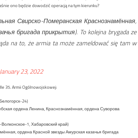
aśnie ono będzie dowodzić operacją na tym kierunku?
тдельная Свирско-Померанская Краснознамённая,
чья бригада прикрытия). To kolejna brygada ze
ląda na to, że armia ta może zameldować się tam w
January 23, 2022
lle 35. Armii Ogólnowojskowej:
 Белогорск-24)
ебская ордена Ленина, Краснознамённая, ордена Суворова
е-Волконское-1, Хабаровский край)
мённая, ордена Красной звезды Амурская казачья бригада