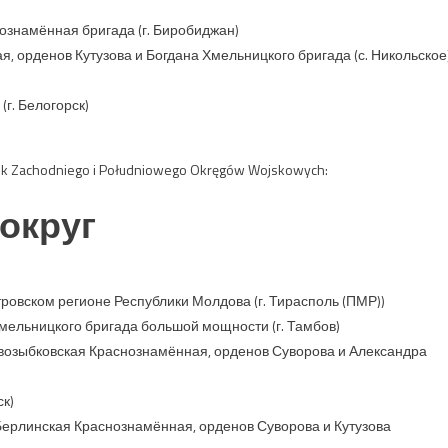
ознамённая бригада (г. Биробиджан)
 орденов Кутузова и Богдана Хмельницкого бригада (с. Никольское
г. Белогорск)
wojsk Zachodniego i Południowego Okręgów Wojskowych:
округ
ровском регионе Республики Молдова (г. Тирасполь (ПМР))
мельницкого бригада большой мощности (г. Тамбов)
возыбковская Краснознамённая, орденов Суворова и Александра
к)
ерлинская Краснознамённая, орденов Суворова и Кутузова