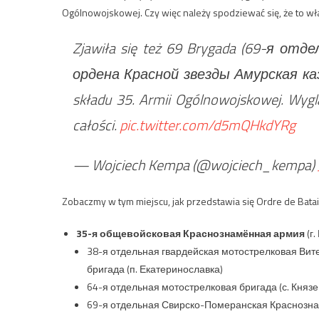
Ogólnowojskowej. Czy więc należy spodziewać się, że to wł
Zjawiła się też 69 Brygada (69-я о
ордена Красной звезды Амурская каза
składu 35. Armii Ogólnowojskowej. Wyg
całości.
pic.twitter.com/d5mQHkdYRg
— Wojciech Kempa (@wojciech_kempa)
Zobaczmy w tym miejscu, jak przedstawia się Ordre de Batai
35-я общевойсковая Краснознамённая армия
(г.
38-я отдельная гвардейская мотострелковая Вит
бригада (п. Екатеринославка)
64-я отдельная мотострелковая бригада (с. Княз
69-я отдельная Свирско-Померанская Краснозна