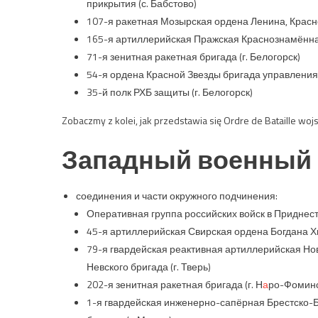
прикрытия (с. Бабстово)
107-я ракетная Мозырская ордена Ленина, Красн
165-я артиллерийская Пражская Краснознамённая,
71-я зенитная ракетная бригада (г. Белогорск)
54-я ордена Красной Звезды бригада управления (
35-й полк РХБ защиты (г. Белогорск)
Zobaczmy z kolei, jak przedstawia się Ordre de Bataille 
Западный военный 
соединения и части окружного подчинения:
Оперативная группа российских войск в Приднест
45-я артиллерийская Свирская ордена Богдана Х
79-я гвардейская реактивная артиллерийская Но
Невского бригада (г. Тверь)
202-я зенитная ракетная бригада (г. Н
а
ро-Фоминс
1-я гвардейская инженерно-сапёрная Брестско-Б