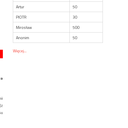
Artur
50
PIOTR
30
Mirosław
500
Anonim
50
Więcej...
co
ii
(z
su