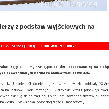
erzy z podstaw wyjściowych na
MY? WESPRZYJ PROJEKT MAGNA POLONIA!
ainę. Zdjęcia i filmy trafiające do sieci poddawane są na bieżą
y co do ewentualnych kierunków ataków wojsk rosyjskich.
zeciw Ukrainie, jeśli do nich dojdzie, wezmą związki i oddziały 20 Arm
a na Charków. Z kolei formacje 8 Gwardyjskiej Armii Ogólnowojskowej 
ewne skierują się na Mariupol. Co do korpusów separatystów z Donba
 na kierunku Sławiańska i północnej części Ługańszczyzny.