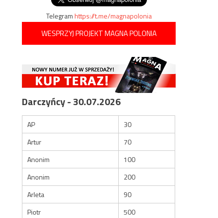
Telegram
https://t.me/magnapolonia
WESPRZYJ PROJEKT MAGNA POLONIA
Darczyńcy - 30.07.2026
AP
30
Artur
70
Anonim
100
Anonim
200
Arleta
90
Piotr
500