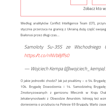
Zobacz kto w
Według analityków Conflict Intelligence Team (CIT), p
stycznia przerzuca na granicę z Ukrainą dużą część swoje
Białorusi przez długi czas…
Samoloty Su-35S ze Wschodniego O
https://t.co/nNVb8jffs0
— Wojciech Kempa (@wojciech_kempa)
O jakie jednostki chodzi? Jak już pisaliśmy – o 54. Bryga
104. Brygadę Dowodzenia i 14. Samodzielną Brygadę 
Zmotoryzowanych z garnizonu Mlecznik w Kraju Cha
Jekaterynosławki z Obwodzie Amurskim. Istnieją też wzmi
doniesienia o przybyciu na Polesie 69 Brygady. Warto za