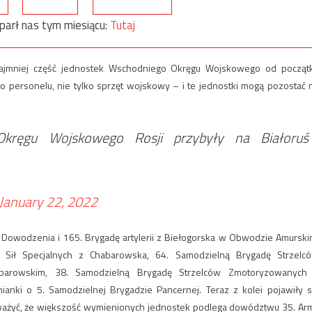
parł nas tym miesiącu:
Tutaj
rzynajmniej część jednostek Wschodniego Okręgu Wojskowego od począt
go personelu, nie tylko sprzęt wojskowy – i te jednostki mogą pozostać 
kręgu Wojskowego Rosji przybyły na Białoruś
January 22, 2022
dę Dowodzenia i 165. Brygadę artylerii z Biełogorska w Obwodzie Amurski
Sił Specjalnych z Chabarowska, 64. Samodzielną Brygadę Strzelc
barowskim, 38. Samodzielną Brygadę Strzelców Zmotoryzowanych
anki o 5. Samodzielnej Brygadzie Pancernej. Teraz z kolei pojawiły s
uważyć, że większość wymienionych jednostek podlega dowództwu 35. Arm