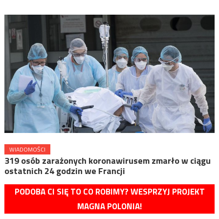
WIADOMOŚCI
319 osób zarażonych koronawirusem zmarło w ciągu
ostatnich 24 godzin we Francji
PODOBA CI SIĘ TO CO ROBIMY? WESPRZYJ PROJEKT
MAGNA POLONIA!