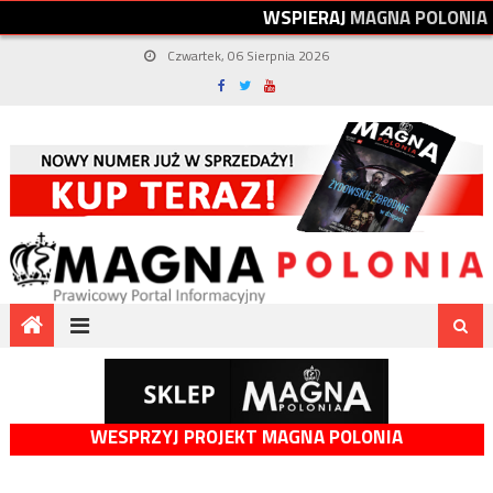
W
S
P
I
E
R
A
J
M
A
G
N
A
P
O
L
O
N
I
A
Czwartek, 06 Sierpnia 2026
WESPRZYJ PROJEKT MAGNA POLONIA