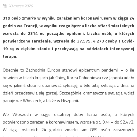
28 marca 2020
319 osób zmarło w wyniku zarażeniem koronawirusem w ciągu 24
godzin we Francji, w wyniku czego łączna liczba ofiar śmiertelnych
wzrosła do 2314 od początku epidemii. Liczba osób, u których
potwierdzono zarażenie, wzrosła do 37.575. 4.273 osoby z Covid-
19 są w ciężkim stanie i przebywają na oddziałach intensywnej
terapii.
Obecnie to Zachodnia Europa stanowi epicentrum pandemii – o ile
bowiem w takich krajach jak Chiny, Korea Południowa czy Japonia udało
się w jakimś stopniu opanować sytuację, o tyle tutaj sytuacja z dnia na
dzień przedstawia się gorzej. Szczególnie dramatyczna sytuacja wciąż
panuje we Włoszech, a także w Hiszpanii.
We Włoszech w ciągu ostatniej doby liczba osób, u których
potwierdzono zarażenie koronawirusem, wzrosła o 5.974 – do 92.472.
W ciągu ostatnich 24 godzin zmarło tam 889 osób zarażonych