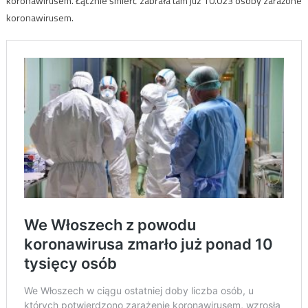
koronawirusem. Łącznie śmierć zabrała tam już 10.023 osoby zarażone
koronawirusem.