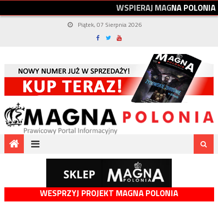
W
S
P
I
E
R
A
J
M
A
G
N
A
P
O
L
O
N
I
A
Piątek, 07 Sierpnia 2026
WESPRZYJ PROJEKT MAGNA POLONIA