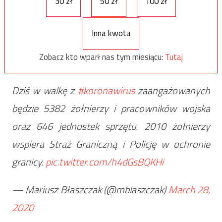
30 zł
50 zł
100 zł
Inna kwota
Zobacz kto wparł nas tym miesiącu:
Tutaj
Dziś w walkę z
#koronawirus
zaangażowanych
będzie 5382 żołnierzy i pracowników wojska
oraz 646 jednostek sprzętu. 2010 żołnierzy
wspiera Straż Graniczną i Policję w ochronie
granicy.
pic.twitter.com/h4dGsBQKHi
— Mariusz Błaszczak (@mblaszczak)
March 28,
2020