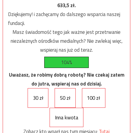
633,5
zł.
Dziękujemy! i zachęcamy do dalszego wsparcia naszej
fundacji.
Masz świadomość tego jak ważne jest przetrwanie
niezależnych ośrodków medialnych? Nie zwlekaj więc,
wspieraj nas już od teraz.
104%
Uważasz, że robimy dobrą robotę? Nie czekaj zatem
do jutra, wspieraj nas od dzisiaj.
30 zł
50 zł
100 zł
Inna kwota
Zobacz kto wparł nas tym miesiącu:
Tutaj