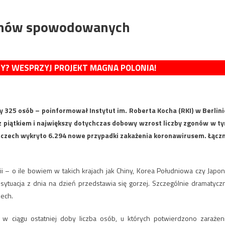
gonów spowodowanych
MY? WESPRZYJ PROJEKT MAGNA POLONIA!
325 osób – poinformował Instytut im. Roberta Kocha (RKI) w Berlini
 z piątkiem i największy dotychczas dobowy wzrost liczby zgonów w t
emczech wykryto 6.294 nowe przypadki zakażenia koronawirusem. Łącz
 – o ile bowiem w takich krajach jak Chiny, Korea Południowa czy Japon
j sytuacja z dnia na dzień przedstawia się gorzej. Szczególnie dramatycz
zech.
ciągu ostatniej doby liczba osób, u których potwierdzono zarażen