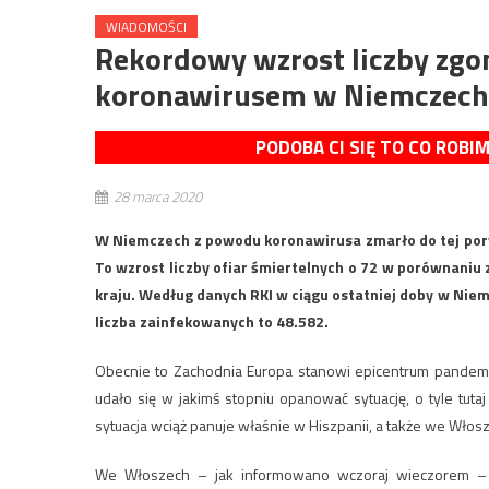
WIADOMOŚCI
Rekordowy wzrost liczby z
koronawirusem w Niemczech
PODOBA CI SIĘ TO CO ROBI
28 marca 2020
W Niemczech z powodu koronawirusa zmarło do tej pory 
To wzrost liczby ofiar śmiertelnych o 72 w porównaniu
kraju. Według danych RKI w ciągu ostatniej doby w Ni
liczba zainfekowanych to 48.582.
Obecnie to Zachodnia Europa stanowi epicentrum pandemii
udało się w jakimś stopniu opanować sytuację, o tyle tuta
sytuacja wciąż panuje właśnie w Hiszpanii, a także we Włos
We Włoszech – jak informowano wczoraj wieczorem – w 