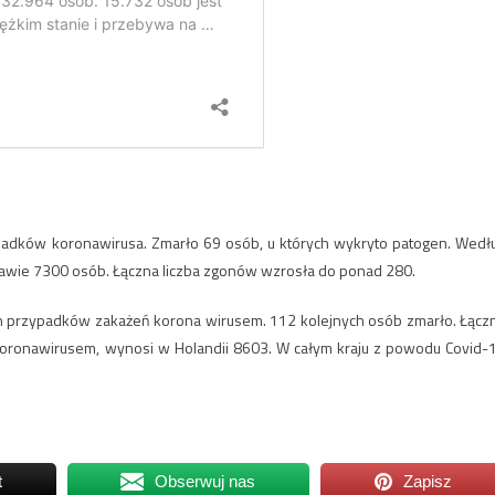
padków koronawirusa. Zmarło 69 osób, u których wykryto patogen. Wedł
prawie 7300 osób. Łączna liczba zgonów wzrosła do ponad 280.
h przypadków zakażeń korona wirusem. 112 kolejnych osób zmarło. Łącz
e koronawirusem, wynosi w Holandii 8603. W całym kraju z powodu Covid-
t
Obserwuj nas
Zapisz