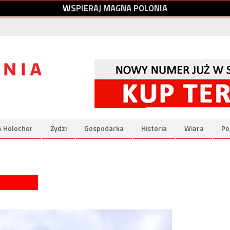
W
S
P
I
E
R
A
J
M
A
G
N
A
P
O
L
O
N
I
A
& Holocher
Żydzi
Gospodarka
Historia
Wiara
Po