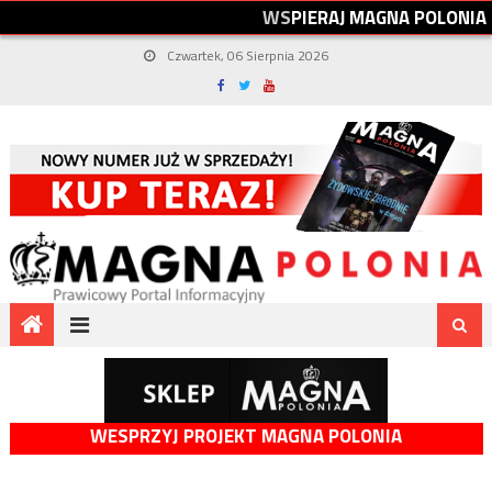
W
S
P
I
E
R
A
J
M
A
G
N
A
P
O
L
O
N
I
A
Czwartek, 06 Sierpnia 2026
WESPRZYJ PROJEKT MAGNA POLONIA