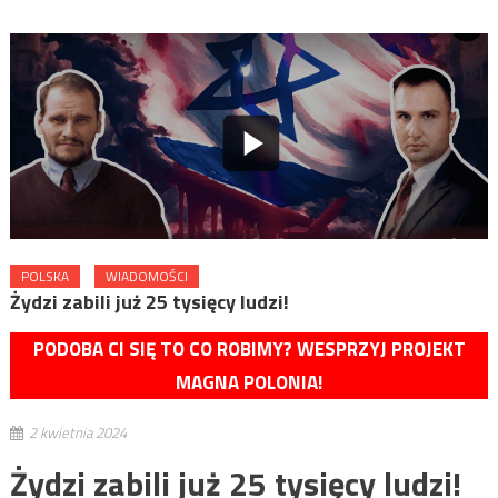
POLSKA
WIADOMOŚCI
Żydzi zabili już 25 tysięcy ludzi!
PODOBA CI SIĘ TO CO ROBIMY? WESPRZYJ PROJEKT
MAGNA POLONIA!
2 kwietnia 2024
Żydzi zabili już 25 tysięcy ludzi!