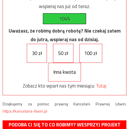
wspieraj nas już od teraz.
104%
Uważasz, że robimy dobrą robotę? Nie czekaj zatem
do jutra, wspieraj nas od dzisiaj.
30 zł
50 zł
100 zł
Inna kwota
Zobacz kto wparł nas tym miesiącu:
Tutaj
Dziękujemy za pomoc prawną Kancelarii Prawnej Litwin:
https://kancelaria-litwin.pl
PODOBA CI SIĘ TO CO ROBIMY? WESPRZYJ PROJEKT