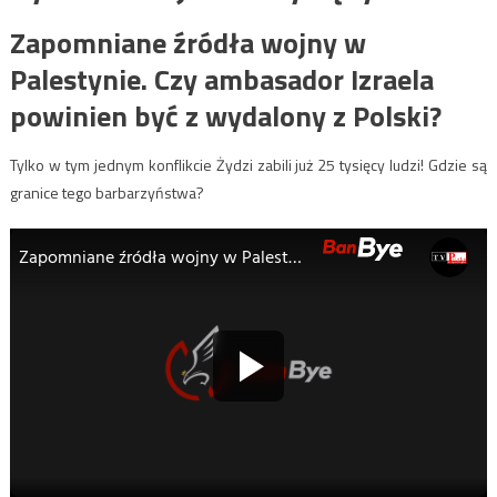
Zapomniane źródła wojny w
Palestynie. Czy ambasador Izraela
powinien być z wydalony z Polski?
Tylko w tym jednym konflikcie Żydzi zabili już 25 tysięcy ludzi! Gdzie są
granice tego barbarzyństwa?