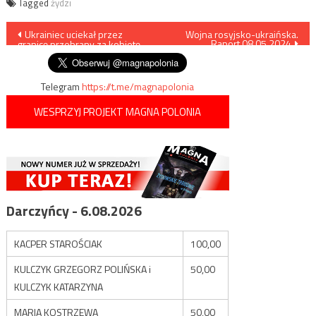
Tagged
żydzi
Nawigacja
Ukrainiec uciekał przez
Wojna rosyjsko-ukraińska.
Raport 08.05.2024
granicę przebrany za kobietę
wpisu
Telegram
https://t.me/magnapolonia
WESPRZYJ PROJEKT MAGNA POLONIA
Darczyńcy - 6.08.2026
KACPER STAROŚCIAK
100,00
KULCZYK GRZEGORZ POLIŃSKA i
50,00
KULCZYK KATARZYNA
MARIA KOSTRZEWA
50,00