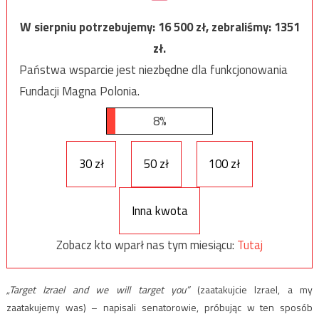
W sierpniu potrzebujemy:
16 500
zł, zebraliśmy:
1351
zł.
Państwa wsparcie jest niezbędne dla funkcjonowania
Fundacji Magna Polonia.
8%
30 zł
50 zł
100 zł
Inna kwota
Zobacz kto wparł nas tym miesiącu:
Tutaj
„Target Izrael and we will target you”
(zaatakujcie Izrael, a my
zaatakujemy was) – napisali senatorowie, próbując w ten sposób