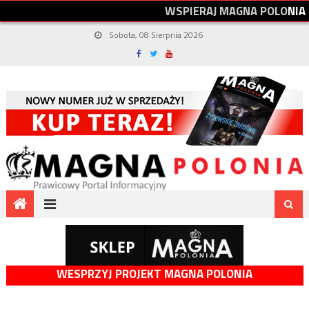
W
S
P
I
E
R
A
J
M
A
G
N
A
P
O
L
O
N
I
A
Sobota, 08 Sierpnia 2026
WESPRZYJ PROJEKT MAGNA POLONIA