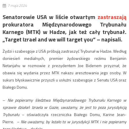
7 maja 2024
Senatorowie USA w liście otwartym
zastraszają
prokuratora Międzynarodowego Trybunału
Karnego (MTK) w Hadze, jak też cały trybunał.
„Target Izrael and we will target you” – napisali.
Żydzi i szabesgoje z USA próbują zastraszyć Trybunał w Hadze. Według
doniesień medialnych, premier żydowskiego reżimu Benjamin
Netanjahu w rozmowie z prezydentem Joe Bidenem przyznał, że
obawia się wydania przez MTK nakazu aresztowania jego osoby. W
sukurs błyskawicznie przyszli u usłużni szabesgoje z Senatu USA oraz
Białego Domu.
–
Nie popieramy śledztwa Międzynarodowego Trybunału Karnego w
sprawie działań Izraela w Gazie, uważamy, że jest to poza jurysdykcją
Trybunału
– oświadczyła rzeczniczka Białego Domu, Karine Jean-
Pierre.
– Nie uważamy, by leżało to w jurysdykcji MTK i nie popieramy
tego śledztwa
– dodała.